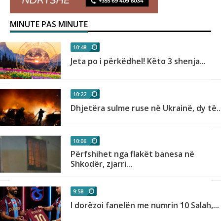
MINUTE PAS MINUTE
10:48
Jeta po i përkëdhel! Këto 3 shenja...
10:22
Dhjetëra sulme ruse në Ukrainë, dy të..
10:06
Përfshihet nga flakët banesa në
Shkodër, zjarri...
9:58
I dorëzoi fanelën me numrin 10 Salah,...