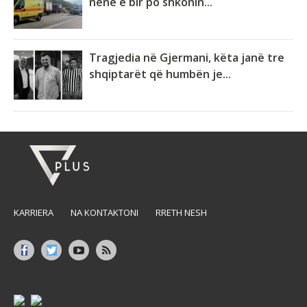
nënë e bir po shkonin...
Tragjedia në Gjermani, këta janë tre
shqiptarët që humbën je...
KARRIERA
NA KONTAKTONI
RRETH NESH