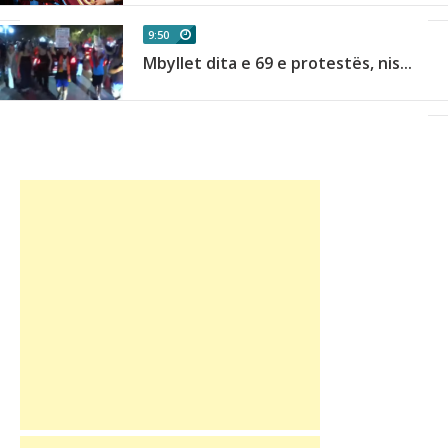
9:50
Mbyllet dita e 69 e protestës, nis...