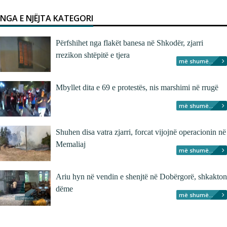
NGA E NJËJTA KATEGORI
Përfshihet nga flakët banesa në Shkodër, zjarri
rrezikon shtëpitë e tjera
më shumë...
Mbyllet dita e 69 e protestës, nis marshimi në rrugë
më shumë...
Shuhen disa vatra zjarri, forcat vijojnë operacionin në
Memaliaj
më shumë...
Ariu hyn në vendin e shenjtë në Dobërgorë, shkakton
dëme
më shumë...