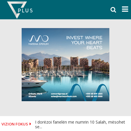
Skip
to
content
I dorëzoi fanelën me numrin 10 Salah, mësohet
VIZION FOKUS
se...