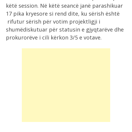
këtë session. Në këtë seancë janë parashikuar
17 pika kryesore si rend dite, ku sërish është
rifutur sërish për votim projektligji i
shumëdiskutuar për statusin e gjyqtarëve dhe
prokurorëve i cili kërkon 3/5 e votave.