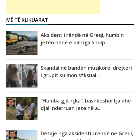
MË TË KLIKUARAT
Aksident i rëndë në Greqi, humbin
jetën nënë e bir nga Shqip...
Skandal në bandën muzikore, drejtori
i grupit sulmon s*ksual...
“Humba gjithçka”, bashkëshortja dhe
djali ndërruan jetë në a...
Detaje nga aksidenti i rëndë në Greqi,