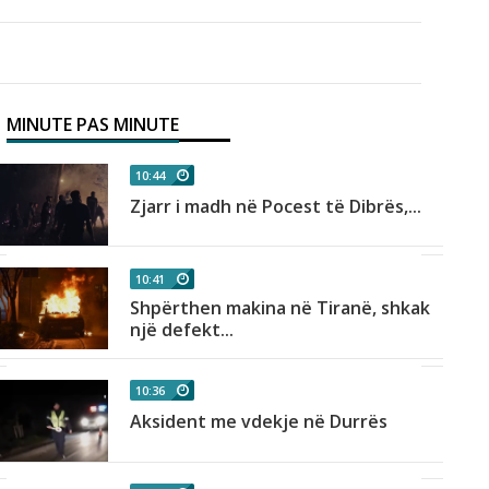
MINUTE PAS MINUTE
10:44
Zjarr i madh në Pocest të Dibrës,...
10:41
Shpërthen makina në Tiranë, shkak
një defekt...
10:36
Aksident me vdekje në Durrës