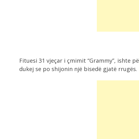
8:11
Salah surprizon me numrin në fanel
10-ta...
8:06
Zelensky i kërkon NATO-s më shu
ndihmë...
Fituesi 31 vjeçar i çmimit “Grammy”, ishte për
dukej se po shijonin një bisedë gjatë rrugës.