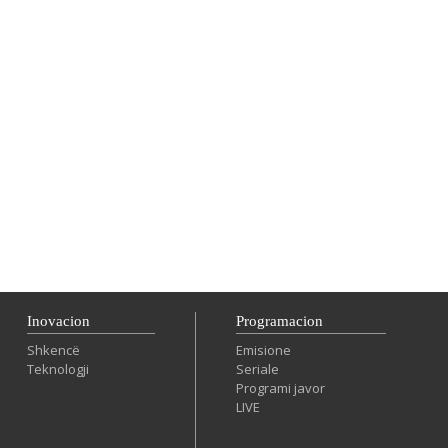
Inovacion
Programacion
Shkencë
Emisione
Teknologji
Seriale
Programi javor
LIVE