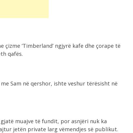
me çizme ‘Timberland’ ngjyrë kafe dhe çorape të
eth qafës.
r me Sam në qershor, ishte veshur tërësisht në
gjatë muajve të fundit, por asnjëri nuk ka
tur jetën private larg vëmendjes së publikut.