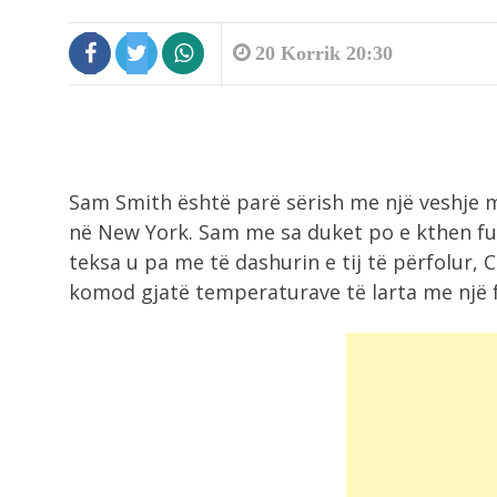
20 Korrik 20:30
8:56
Sam Smith është parë sërish me një veshje m
Zjarri në Rriban, deputeti Jahaj dh
kryebashkiaku...
në New York. Sam me sa duket po e kthen f
teksa u pa me të dashurin e tij të përfolur, 
komod gjatë temperaturave të larta me një 
8:56
I nxehti ekstrem, shënohen
temperatura rekord në...
8:37
Tunel i fshehtë nën kufirin e BE-së,.