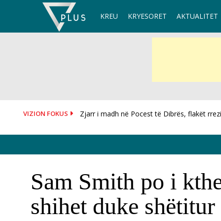
Skip
KREU
KRYESORET
AKTUALITET
to
content
VIZION FOKUS
Zjarr i madh në Pocest të Dibrës, flakët rrezi
Shpërthen makina në Tiranë, shkak një defek
Sam Smith po i kthe
shihet duke shëtitur