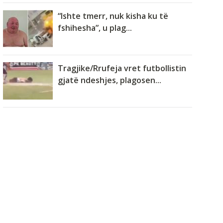
“Ishte tmerr, nuk kisha ku të
fshihesha”, u plag...
Tragjike/Rrufeja vret futbollistin
gjatë ndeshjes, plagosen...