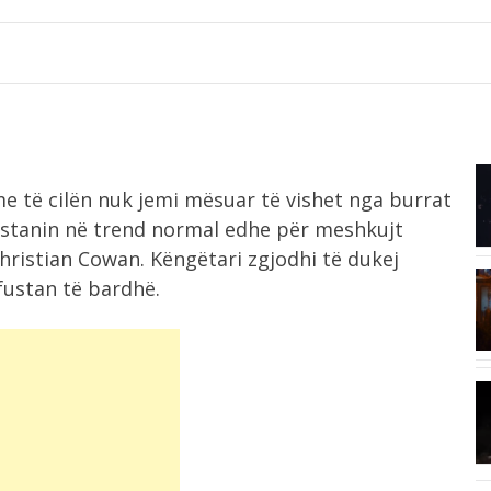
7:51
e të cilën nuk jemi mësuar të vishet nga burrat
e
Pesë ushqime që ndihmojnë në
forcimin e...
ustanin në trend normal edhe për meshkujt
Christian Cowan. Këngëtari zgjodhi të dukej
fustan të bardhë.
7:18
Tifozët duartrokasin gjestin e Muçit
pas transferimit...
7:01
Irani dhe Omani arrijnë marrëveshje
..
për Ngushticën...