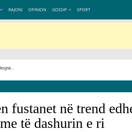
RAJONI
OPINION
GOSSIP
SPORT
kojnë...
t teknik
n fustanet në trend edh
 me të dashurin e ri