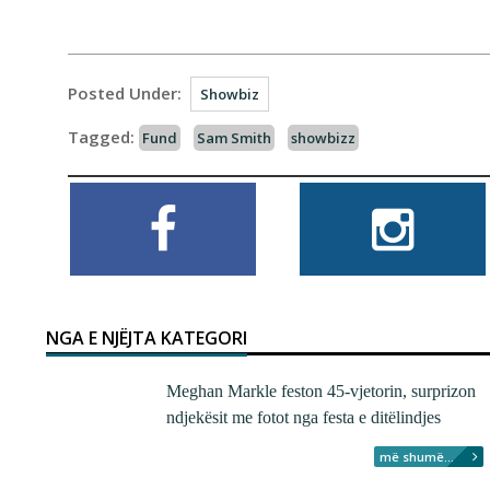
Posted Under:
Showbiz
Tagged:
Fund
Sam Smith
showbizz
NGA E NJËJTA KATEGORI
Meghan Markle feston 45-vjetorin, surprizon
ndjekësit me fotot nga festa e ditëlindjes
më shumë...