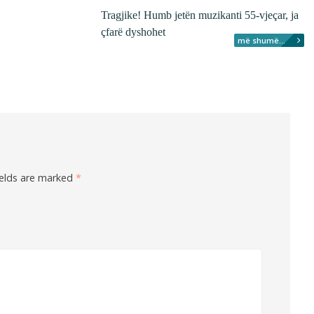
Tragjike! Humb jetën muzikanti 55-vjeçar, ja
çfarë dyshohet
më shumë...
ields are marked
*