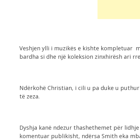
Veshjen ylli i muzikës e kishte kompletuar 
bardha si dhe një koleksion zinxhirësh ari rr
Ndërkohë Christian, i cili u pa duke u puthu
të zeza.
Dyshja kanë ndezur thashethemet për lidhje 
komentuar publikisht, ndërsa Smith eka mbaj