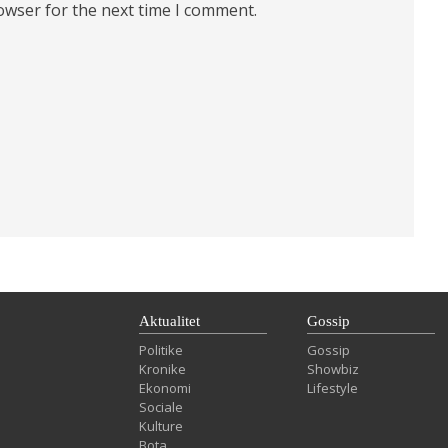
owser for the next time I comment.
Aktualitet
Gossip
Politike
Gossip
Kronike
Showbiz
Ekonomi
Lifestyle
Sociale
Kulture
Bota