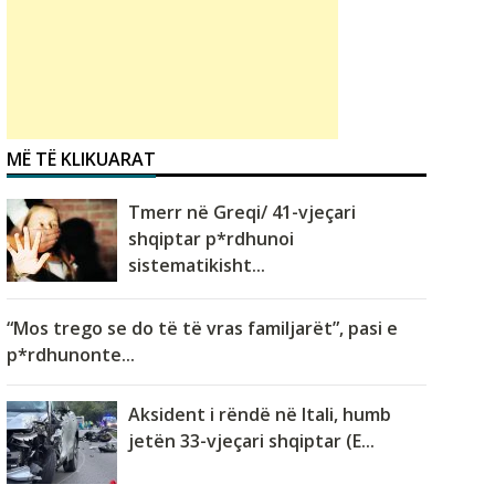
MË TË KLIKUARAT
Tmerr në Greqi/ 41-vjeçari
shqiptar p*rdhunoi
sistematikisht...
“Mos trego se do të të vras familjarët”, pasi e
p*rdhunonte...
Aksident i rëndë në Itali, humb
jetën 33-vjeçari shqiptar (E...