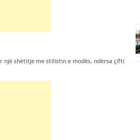
6:44
ë,
Berat Gjimshiti largohet pas 9
sezonesh nga...
6:24
më
Nënshkruhet Akti i Themelimit dhe
Statuti i...
 një shëtitje me stilistin e modës, ndërsa çifti