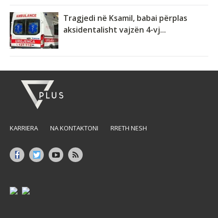
Tragjedi në Ksamil, babai përplas
aksidentalisht vajzën 4-vj...
KARRIERA
NA KONTAKTONI
RRETH NESH