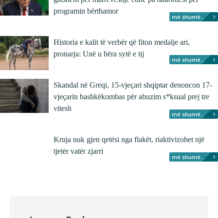
programin bërthamor
më shumë...
Historia e kalit të verbër që fiton medalje ari,
pronarja: Unë u bëra sytë e tij
më shumë...
Skandal në Greqi, 15-vjeçari shqiptar denoncon 17-
vjeçarin bashkëkombas për abuzim s*ksual prej tre
vitesh
më shumë...
Kruja nuk gjen qetësi nga flakët, riaktivizohet një
tjetër vatër zjarri
më shumë...