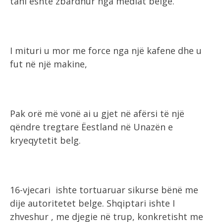
tani është zbardhur nga mediat belge.
I mituri u mor me force nga një kafene dhe u
fut në një makine,
Pak orë më vonë ai u gjet në afërsi të një
qëndre tregtare Ëestland në Unazën e
kryeqytetit belg.
16-vjecari ishte tortuaruar sikurse bënë me
dije autoritetet belge. Shqiptari ishte I
zhveshur , me djegie në trup, konkretisht me