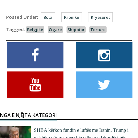
Posted Under:
Bota
Kronike
Kryesoret
Tagged:
Belgjikë
Cigare
Shqiptar
Torture
NGA E NJËJTA KATEGORI
SHBA kërkon fundin e luftës me Iranin, Trump i
gatshëm për marrëveshje edhe pa dakordësi për