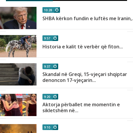
10:28
SHBA kërkon fundin e luftës me Iranin,.
9:57
Historia e kalit të verbër që fiton...
9:37
Skandal në Greqi, 15-vjeçari shqiptar
denoncon 17-vjeçarin...
9:20
Aktorja përballet me momentin e
sikletshëm në...
9:10