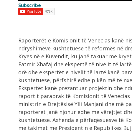
Subscribe
8:36
Zjarr në një banesë në Gjirokastër
shkak...
8:18
Raporterët e Komisionit të Venecias kanë ni
VIDEO/ Emigranti vdes tragjikisht
ndryshimeve kushtetuese të reformës në dre
ndërsa përpiqej të...
Kryesinë e Kuvendit, ku janë takuar me krye
Fatmir Xhafaj dhe ekspertë të nivelit të lart
8:17
orë dhe ekspertët e nivelit të lartë kanë p
Makina përfshihet nga flakët në Fi
kushtetuese, përfshirë edhe pikën më të nxeh
Ekspertët kanë prezantuar projektin dhe ndr
7:54
raportit paraprak të Komisionit të Venecias 
Dita e 69 e protestës, qytetarët
ministrin e Drejtësisë Ylli Manjani dhe më p
nisen...
raporteret janë njohur edhe me vërejtjet d
kushtetuese. Axhenda e përfaqësuesve të Kom
me takimet me Presidentin e Republikës Buja