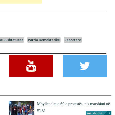
e kushtetuese
Partia Demokratike
Raportere
Mbyllet dita e 69 e protestës, nis marshimi në
rrugë
më shumë...