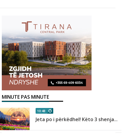
MINUTE PAS MINUTE
10:48
Jeta po i përkëdhel! Këto 3 shenja...