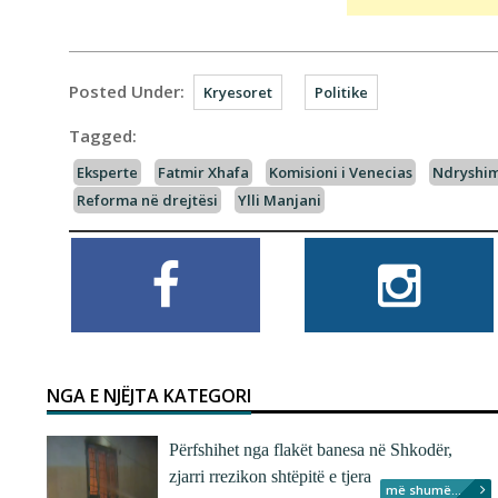
Posted Under:
Kryesoret
Politike
Tagged:
Eksperte
Fatmir Xhafa
Komisioni i Venecias
Ndryshim
Reforma në drejtësi
Ylli Manjani
NGA E NJËJTA KATEGORI
Përfshihet nga flakët banesa në Shkodër,
zjarri rrezikon shtëpitë e tjera
më shumë...