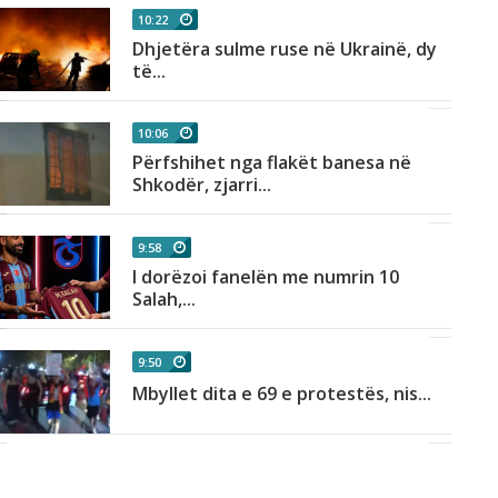
10:22
Dhjetëra sulme ruse në Ukrainë, dy
të...
10:06
Përfshihet nga flakët banesa në
Shkodër, zjarri...
9:58
I dorëzoi fanelën me numrin 10
Salah,...
9:50
Mbyllet dita e 69 e protestës, nis...