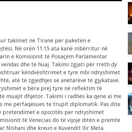
Vizita e tij e parë në Serbi,...
7:17
,
7:14
sur takimet në Tiranë për paketën e
Çfarë ndodh nëse Kuvendi i Kosovës
jtësi.
Në orën 11.15 ata kanë mbërritur në
nuk...
tarin e Komisionit të Posaçëm Parlamentar
ë vendas dhe të huaj. Takimi zgjati për rreth dy
6:58
arashtruar këndvështrimet e tyre mbi ndryshimet
“Sheiku i kombëtares”, zbulohet
er
shuma e madhe...
të, atë të zgjedhjes së anëtarëve të gjykatave.
yshimet e bëra prej tyre në reflektim të
të muajit dhjetor. Takimi i radhës ka qene ai me
6:57
Zjarr i madh pranë Borizanës, flakët
as me përfaqësues te trupit diplomatik. Pas dite
përfshijnë...
he pretendimet e opozitës per ndryshimet
isionit të Venecias do të vijojë ditën e premte
r Nishani dhe kreun e Kuvendit Ilir Meta.