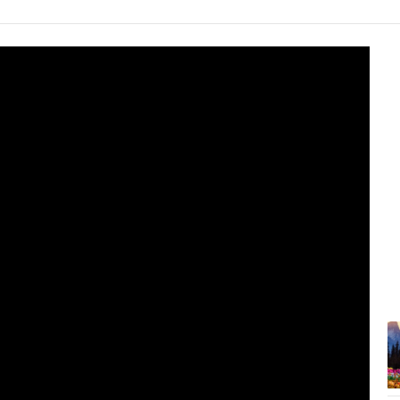
7:48
Përmbytje në Indi, raportohet për
100 të...