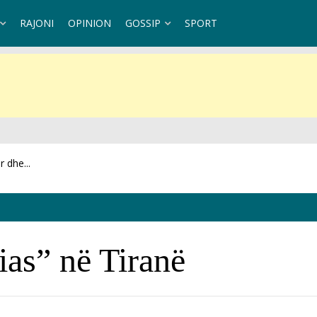
RAJONI
OPINION
GOSSIP
SPORT
et se...
ias” në Tiranë