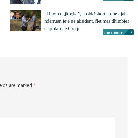
“Humba gjithçka”, bashkëshortja dhe djali
ndërruan jetë në aksident, flet mes dhimbjes
shqiptari në Greqi
më shumë...
ields are marked
*