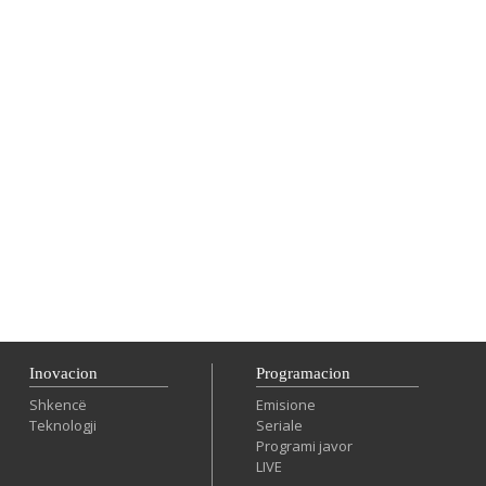
Inovacion
Programacion
Shkencë
Emisione
Teknologji
Seriale
Programi javor
LIVE