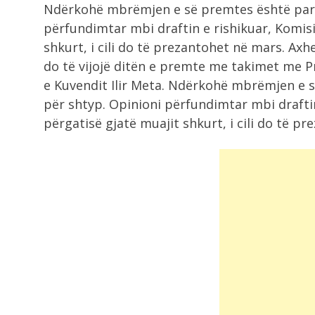
Ndërkohë mbrëmjen e së premtes është para
përfundimtar mbi draftin e rishikuar, Komisi
shkurt, i cili do të prezantohet në mars. Ax
do të vijojë ditën e premte me takimet me P
e Kuvendit Ilir Meta. Ndërkohë mbrëmjen e 
për shtyp. Opinioni përfundimtar mbi draftin
përgatisë gjatë muajit shkurt, i cili do të p