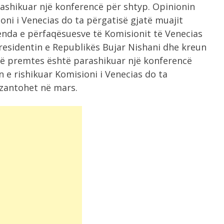
shikuar një konferencë për shtyp. Opinionin
oni i Venecias do ta përgatisë gjatë muajit
henda e përfaqësuesve të Komisionit të Venecias
residentin e Republikës Bujar Nishani dhe kreun
së premtes është parashikuar një konferencë
 e rishikuar Komisioni i Venecias do ta
rezantohet në mars.