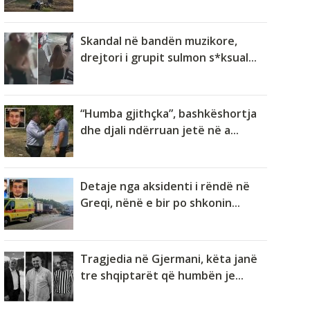
Skandal në bandën muzikore,
drejtori i grupit sulmon s*ksual...
“Humba gjithçka”, bashkëshortja
dhe djali ndërruan jetë në a...
Detaje nga aksidenti i rëndë në
Greqi, nënë e bir po shkonin...
Tragjedia në Gjermani, këta janë
tre shqiptarët që humbën je...