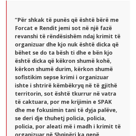
“Për shkak të punës që është bërë me
Forcat e Rendit jemi sot në një fazë
revanshi të rëndësishëm ndaj krimit të
organizuar dhe kjo nuk është dicka që
bëhet se do ta bësh ti dhe e bën kjo
është dicka që këkron shumë kohë,
kërkon shumë durim, kërkon shumë
sofistikim sepse krimi i organizuar
ishte i shtrirë këmbëkryq në të gjithë
territorin, sot është tkurrur në vatra
të caktuara, por me krijimin e SPAK
dhe me fokusimin tani të dyja palëve,
se deri dje thuhetj policia, policia,
policia, por aleati më i madh i krimit të
organizuar në Shqipëri ka qenë