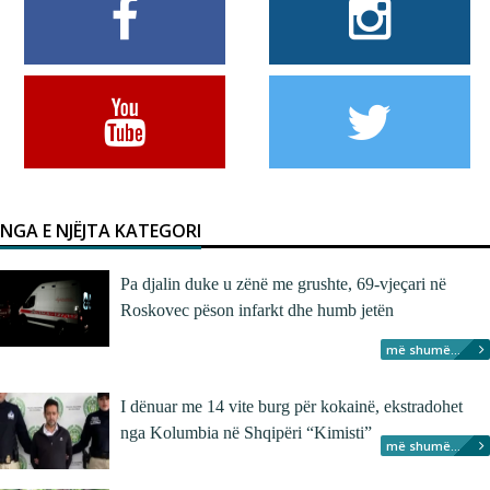
NGA E NJËJTA KATEGORI
Pa djalin duke u zënë me grushte, 69-vjeçari në
Roskovec pëson infarkt dhe humb jetën
më shumë...
I dënuar me 14 vite burg për kokainë, ekstradohet
nga Kolumbia në Shqipëri “Kimisti”
më shumë...