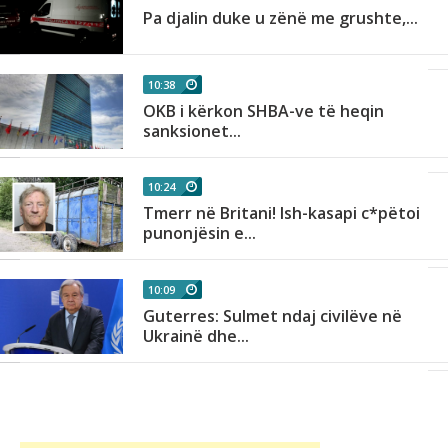
Pa djalin duke u zënë me grushte,...
10:38
OKB i kërkon SHBA-ve të heqin
sanksionet...
10:24
Tmerr në Britani! Ish-kasapi c*pëtoi
punonjësin e...
10:09
Guterres: Sulmet ndaj civilëve në
Ukrainë dhe...