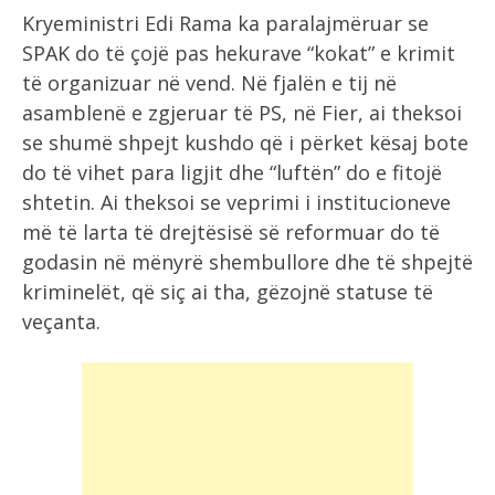
Kryeministri Edi Rama ka paralajmëruar se
SPAK do të çojë pas hekurave “kokat” e krimit
të organizuar në vend. Në fjalën e tij në
asamblenë e zgjeruar të PS, në Fier, ai theksoi
se shumë shpejt kushdo që i përket kësaj bote
do të vihet para ligjit dhe “luftën” do e fitojë
shtetin. Ai theksoi se veprimi i institucioneve
më të larta të drejtësisë së reformuar do të
godasin në mënyrë shembullore dhe të shpejtë
kriminelët, që siç ai tha, gëzojnë statuse të
veçanta.