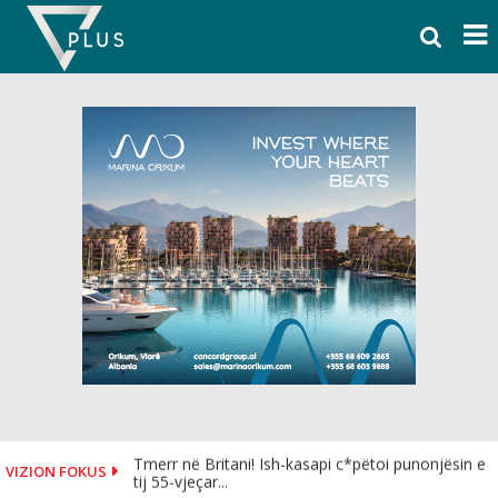
Skip
to
content
Tmerr në Britani! Ish-kasapi c*pëtoi punonjësin e
VIZION FOKUS
tij 55-vjeçar...