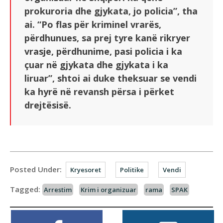
prokuroria dhe gjykata, jo policia”, tha
ai. “Po flas për kriminel vrarës,
përdhunues, sa prej tyre kanë rikryer
vrasje, përdhunime, pasi policia i ka
çuar në gjykata dhe gjykata i ka
liruar”, shtoi ai duke theksuar se vendi
ka hyrë në revansh përsa i përket
drejtësisë.
Posted Under:
Kryesoret
Politike
Vendi
Tagged:
Arrestim
Krim i organizuar
rama
SPAK