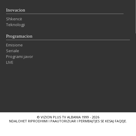
Inovacion
Shkencë
Teknologji
Programacion
Emisione
Seriale
Programi javor
LIVE
© VIZION PLUS TV ALBANIA 1999 - 2026
NDALOHET RIPRODHIMI I PAAUTORIZUAR I PERMBAJTJES SE KESAJ FAQEJE.