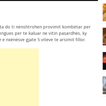
8:13
,
Vrasja e 20-vjeçarit, RENEA rrethon
varrezat e...
esta do ti nënshtrohen provimit kombëtar per
7:59
engues per te kaluar ne vitin pasardhës, ky
tuar
Dita e 70-të e protestës, qytetarët
 e nxënësve gjate 5 viteve te arsimit fillor.
nisin...
7:34
Vrasja e 20-vjeçarit në Korçë, flet
banorja:...
7:20
Vrau shokun në pritë! Ky është
ekzekutori...