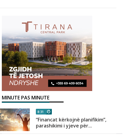
MINUTE PAS MINUTE
8:31
“Financat kërkojnë planifikim”,
parashikimi i yjeve për...