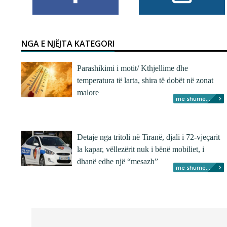
NGA E NJËJTA KATEGORI
Parashikimi i motit/ Kthjellime dhe
temperatura të larta, shira të dobët në zonat
malore
më shumë...
Detaje nga tritoli në Tiranë, djali i 72-vjeçarit
la kapar, vëllezërit nuk i bënë mobiliet, i
dhanë edhe një “mesazh”
më shumë...