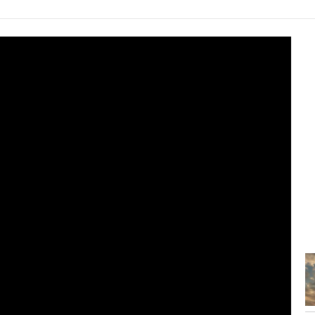
8:24
Aksident në aksin Elbasan-Librazhd,
makina përplas motorin,...