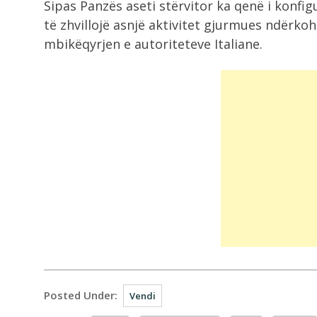
Sipas Panzës aseti stërvitor ka qenë i konfi
10-ta...
të zhvillojë asnjë aktivitet gjurmues ndërko
mbikëqyrjen e autoriteteve Italiane.
8:06
Zelensky i kërkon NATO-s më shu
ndihmë...
Posted Under:
Vendi