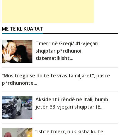
MË TË KLIKUARAT
Tmerr në Greqi/ 41-vjeçari
shqiptar p*rdhunoi
sistematikisht...
“Mos trego se do të të vras familjarët”, pasi e
p*rdhunonte...
Aksident i rëndë në Itali, humb
jetën 33-vjeçari shqiptar (E...
“Ishte tmerr, nuk kisha ku të