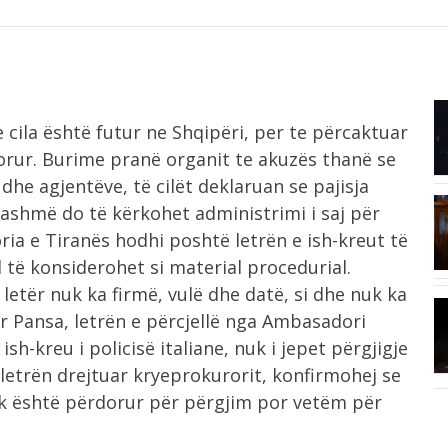
7:51
 cila është futur ne Shqipëri, per te përcaktuar
e
Pesë ushqime që ndihmojnë në
forcimin e...
dorur. Burime pranë organit te akuzës thanë se
dhe agjentëve, të cilët deklaruan se pajisja
tashmë do të kërkohet administrimi i saj për
7:18
ria e Tiranës hodhi poshtë letrën e ish-kreut të
Tifozët duartrokasin gjestin e Muçit
pas transferimit...
d të konsiderohet si material procedurial.
letër nuk ka firmë, vulë dhe datë, si dhe nuk ka
7:01
ar Pansa, letrën e përcjellë nga Ambasadori
Irani dhe Omani arrijnë marrëveshje
..
ish-kreu i policisë italiane, nuk i jepet përgjigje
për Ngushticën...
letrën drejtuar kryeprokurorit, konfirmohej se
nuk është përdorur për përgjim por vetëm për
6:44
ë,
Berat Gjimshiti largohet pas 9