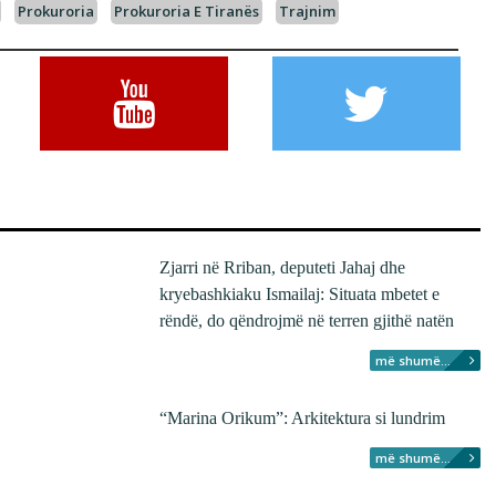
Prokuroria
Prokuroria E Tiranës
Trajnim
Zjarri në Rriban, deputeti Jahaj dhe
kryebashkiaku Ismailaj: Situata mbetet e
rëndë, do qëndrojmë në terren gjithë natën
më shumë...
“Marina Orikum”: Arkitektura si lundrim
më shumë...