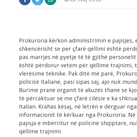
8:56
Prokuroria kërkon administrimin e pajisjes, e
Zjarri në Rriban, deputeti Jahaj dh
kryebashkiaku...
shkencërisht se per çfarë qëllimi është për
pas marrjes në pyetje të të gjithë personelit 
është përdorur vetëm për qëllime trajnimi, 
8:56
vlerësime teknike.
Pak ditë më parë, Prokuro
I nxehti ekstrem, shënohen
temperatura rekord në...
policisë Italiane, pasi sipas saj, ajo nuk mun
Burime pranë organit të akuzës thanë se kjo 
8:37
të përcaktuar se me çfarë cilësie e ka shkru
Tunel i fshehtë nën kufirin e BE-së,.
Italian. Krahas kësaj, në letrën e dërguar nga 
informacionit të kërkuar nga Prokuroria. Në 
pajisja e mbërritur në policinë shqiptare, 
8:11
qëllime trajnimi.
Salah surprizon me numrin në fanel