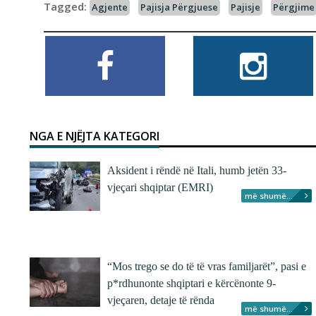
Tagged:
Agjente
Pajisja Përgjuese
Pajisje
Përgjime
NGA E NJËJTA KATEGORI
Aksident i rëndë në Itali, humb jetën 33-
vjeçari shqiptar (EMRI)
më shumë...
“Mos trego se do të të vras familjarët”, pasi e
p*rdhunonte shqiptari e kërcënonte 9-
vjeçaren, detaje të rënda
më shumë...