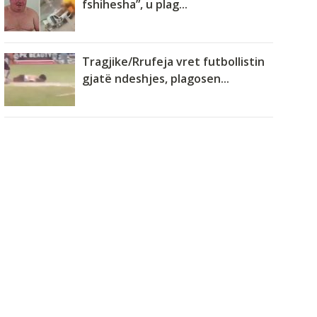
fshihesha”, u plag...
Tragjike/Rrufeja vret futbollistin
gjatë ndeshjes, plagosen...