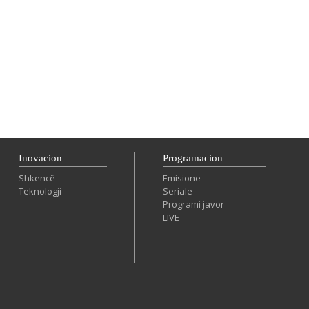
Inovacion
Programacion
Shkencë
Emisione
Teknologji
Seriale
Programi javor
LIVE