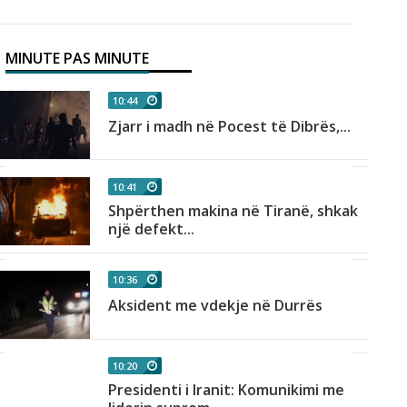
MINUTE PAS MINUTE
10:44
Zjarr i madh në Pocest të Dibrës,...
10:41
Shpërthen makina në Tiranë, shkak
një defekt...
10:36
Aksident me vdekje në Durrës
10:20
Presidenti i Iranit: Komunikimi me