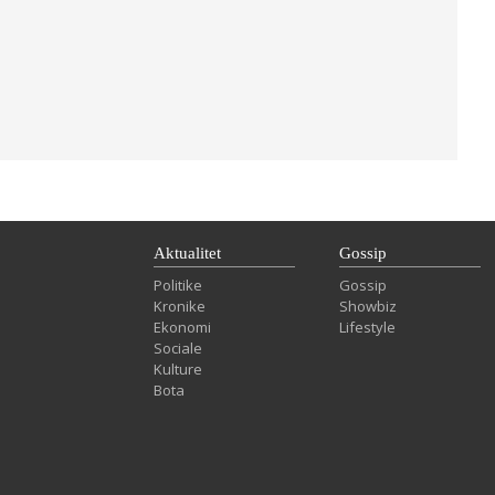
Aktualitet
Gossip
Politike
Gossip
Kronike
Showbiz
Ekonomi
Lifestyle
Sociale
Kulture
Bota