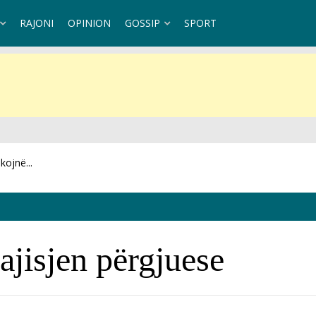
RAJONI
OPINION
GOSSIP
SPORT
t teknik
ajisjen përgjuese