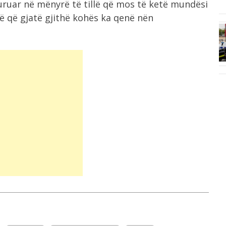
guruar në mënyrë të tillë që mos të ketë mundësi
sezonesh nga...
hë që gjatë gjithë kohës ka qenë nën
6:24
më
Nënshkruhet Akti i Themelimit dhe
Statuti i...