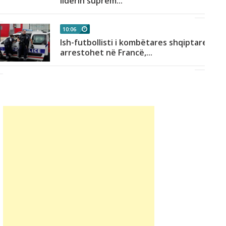
liderin suprem...
10:06
Ish-futbollisti i kombëtares shqiptare
arrestohet në Francë,...