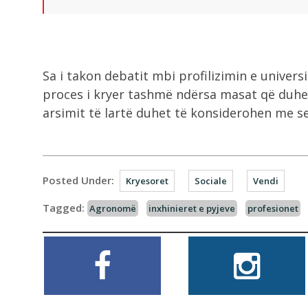
Sa i takon debatit mbi profilizimin e univer
proces i kryer tashmë ndërsa masat që duhet
arsimit të lartë duhet të konsiderohen me s
Posted Under:
Kryesoret
Sociale
Vendi
Tagged:
Agronomë
inxhinieret e pyjeve
profesionet