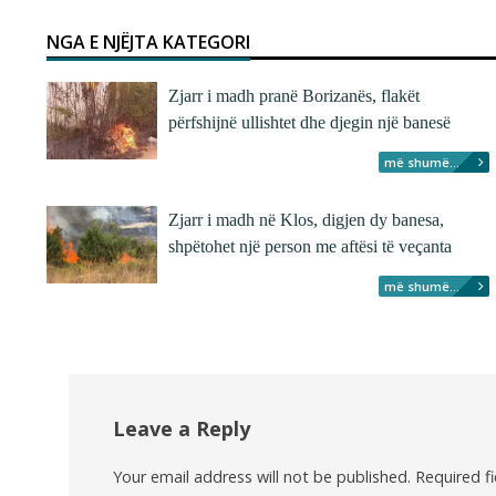
NGA E NJËJTA KATEGORI
Zjarr i madh pranë Borizanës, flakët
përfshijnë ullishtet dhe djegin një banesë
më shumë...
Zjarr i madh në Klos, digjen dy banesa,
shpëtohet një person me aftësi të veçanta
më shumë...
Leave a Reply
Your email address will not be published.
Required f