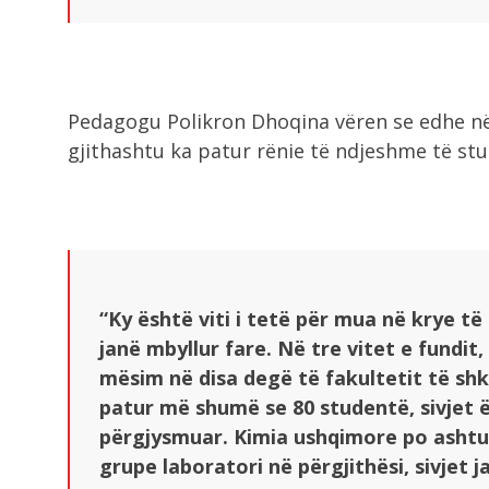
Pedagogu Polikron Dhoqina vëren se edhe në
gjithashtu ka patur rënie të ndjeshme të st
“Ky është viti i tetë për mua në krye t
janë mbyllur fare. Në tre vitet e fundit,
mësim në disa degë të fakultetit të shk
patur më shumë se 80 studentë, sivjet ë
përgjysmuar. Kimia ushqimore po ashtu.
grupe laboratori në përgjithësi, sivjet j