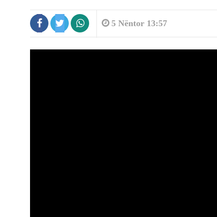
5 Nëntor 13:57
6:17
Spanja thirrje sërish Italisë: Rihapn