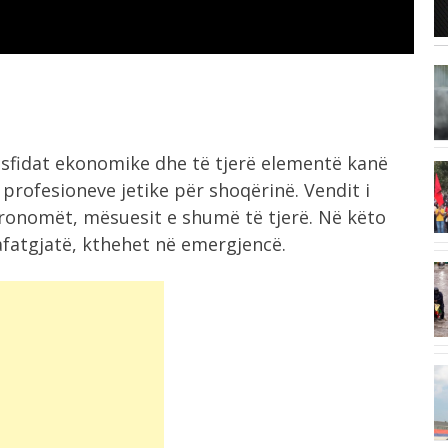
dhe...
4:44
Ekspozitë me fotografi historike në
Maliq, një...
 sfidat ekonomike dhe të tjerë elementë kanë
4:34
a profesioneve jetike për shoqërinë. Vendit i
Temperatura deri në 41 gradë celcius,
gronomët, mësuesit e shumë të tjerë. Në këto
e...
fatgjatë, kthehet në emergjencë.
4:27
Tragjedia në Gjermani, këta janë tre
shqiptarët...
4:17
he
LVV e LDK dështojnë të arrijnë
marrëveshje...