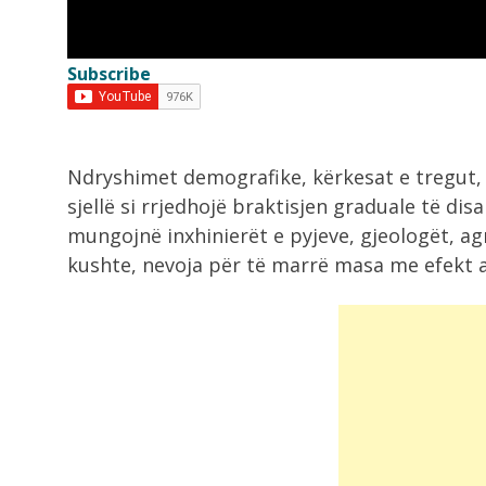
kufijtë, ose...
Subscribe
6:11
LVV dhe LDK pa marrëveshje, Kurti:
Qëndrimet...
Ndryshimet demografike, kërkesat e tregut,
5:53
sjellë si rrjedhojë braktisjen graduale të dis
Aksident pranë Malit të Tomorrit!
mungojnë inxhinierët e pyjeve, gjeologët, a
Makina del...
kushte, nevoja për të marrë masa me efekt a
5:45
Zjarr i madh në Klos, digjen dy...
5:19
“Humba gjithçka”, bashkëshortja d
djali ndërruan jetë...