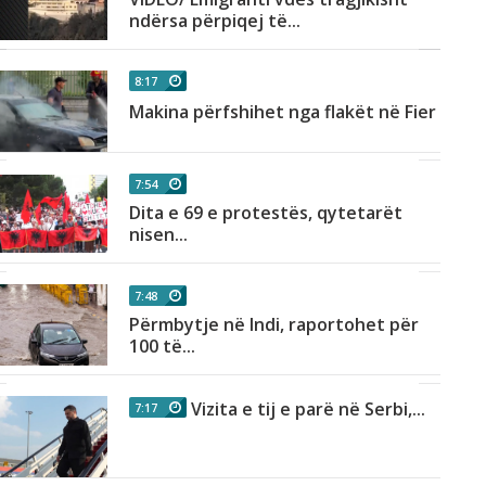
ndërsa përpiqej të...
8:17
Makina përfshihet nga flakët në Fier
7:54
Dita e 69 e protestës, qytetarët
nisen...
7:48
Përmbytje në Indi, raportohet për
100 të...
Vizita e tij e parë në Serbi,...
7:17