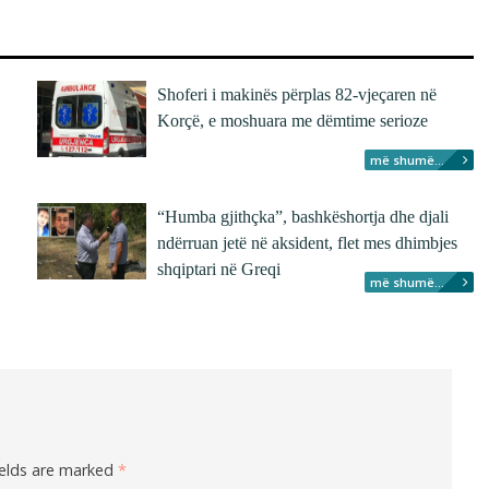
Shoferi i makinës përplas 82-vjeçaren në
Korçë, e moshuara me dëmtime serioze
më shumë...
“Humba gjithçka”, bashkëshortja dhe djali
ndërruan jetë në aksident, flet mes dhimbjes
shqiptari në Greqi
më shumë...
ields are marked
*