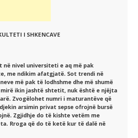
AKULTETI I SHKENCAVE
 në nivel universiteti e aq më pak
e, me ndikim afatgjatë. Sot trendi në
sioneve më pak të lodhshme dhe më shumë
mirë ikin jashtë shtetit, nuk është e njëjta
arë. Zvogëlohet numri i maturantëve që
ndjekin arsimin privat sepse ofrojnë bursë
kojnë. Zgjidhje do të kishte vetëm me
ta. Rroga që do të ketë kur të dalë në