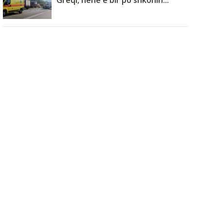
Greqi, nënë e bir po shkonin...