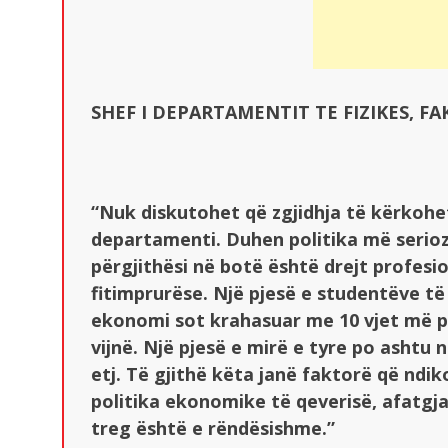
SHEF I DEPARTAMENTIT TE FIZIKES, F
“Nuk diskutohet që zgjidhja të kërkohet
departamenti. Duhen politika më serioz
përgjithësi në botë është drejt profe
fitimprurëse. Një pjesë e studentëve të 
ekonomi sot krahasuar me 10 vjet më p
vijnë. Një pjesë e mirë e tyre po ashtu 
etj. Të gjithë këta janë faktorë që ndi
politika ekonomike të qeverisë, afatgja
treg është e rëndësishme.”