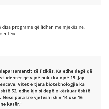
 disa programe që lidhen me mjekësinë,
udentëve.
ë departamentit të fizikës. Ka edhe degë që
 studentët që vijnë nuk i kalojnë 15. Jap
encave. Vitet e tjera bioteknologjia ka
shtë 52, edhe kjo si degë e kërkuar është
 Nëse para tre vjetësh ishin 14 ose 16
anë katër.”