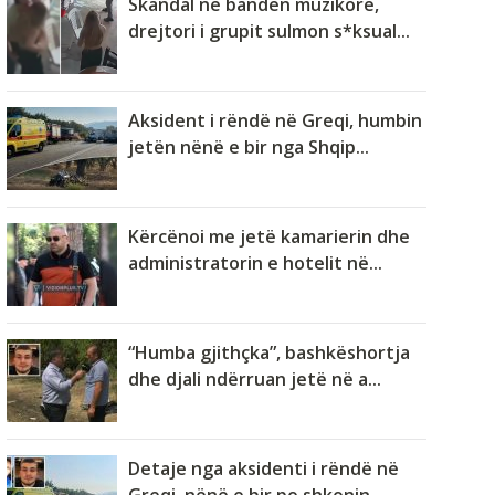
Skandal në bandën muzikore,
drejtori i grupit sulmon s*ksual...
Aksident i rëndë në Greqi, humbin
jetën nënë e bir nga Shqip...
Kërcënoi me jetë kamarierin dhe
administratorin e hotelit në...
“Humba gjithçka”, bashkëshortja
dhe djali ndërruan jetë në a...
Detaje nga aksidenti i rëndë në