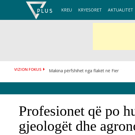
Skip
KREU
KRYESORET
AKTUALITET
to
content
VIZION FOKUS
Makina përfshihet nga flakët në Fier
Profesionet që po h
gjeologët dhe agro