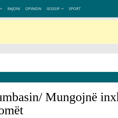
RAJONI
OPINION
GOSSIP
SPORT
umbasin/ Mungojnë inxh
nomët