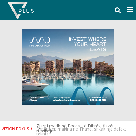
Skip
to
content
Shpërthen makina në Tiranë, shkak një defekt
VIZION FOKUS
teknik