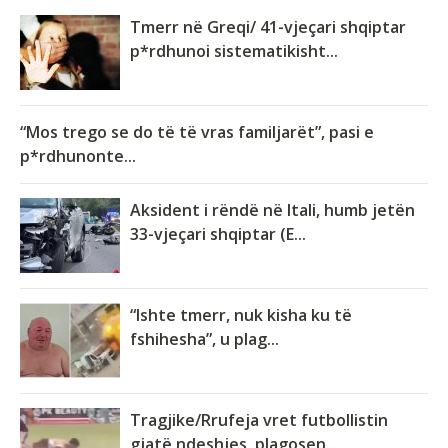
Tmerr në Greqi/ 41-vjeçari shqiptar
p*rdhunoi sistematikisht...
“Mos trego se do të të vras familjarët”, pasi e
p*rdhunonte...
Aksident i rëndë në Itali, humb jetën
33-vjeçari shqiptar (E...
“Ishte tmerr, nuk kisha ku të
fshihesha”, u plag...
Tragjike/Rrufeja vret futbollistin
gjatë ndeshjes, plagosen...