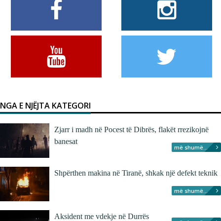
NGA E NJËJTA KATEGORI
Zjarr i madh në Pocest të Dibrës, flakët rrezikojnë
banesat
më shumë...
Shpërthen makina në Tiranë, shkak një defekt teknik
më shumë...
Aksident me vdekje në Durrës