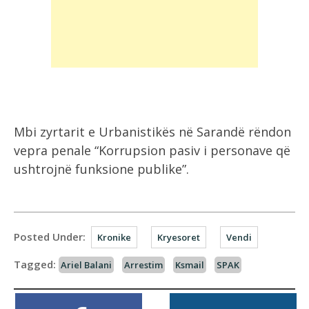
Mbi zyrtarit e Urbanistikës në Sarandë rëndon
vepra penale “Korrupsion pasiv i personave që
ushtrojnë funksione publike”.
Posted Under:
Kronike
Kryesoret
Vendi
Tagged:
Ariel Balani
Arrestim
Ksmail
SPAK