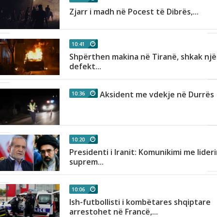
n
Zjarr i madh në Pocest të Dibrës,...
10:41
Shpërthen makina në Tiranë, shkak një
as
defekt...
Aksident me vdekje në Durrës
10:36
r
10:20
Presidenti i Iranit: Komunikimi me lider
h
suprem...
10:06
Ish-futbollisti i kombëtares shqiptare
arrestohet në Francë,...