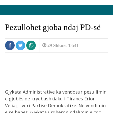
Pezullohet gjoba ndaj PD-së
29 Shkurt 18:41
Gjykata Administrative ka vendosur pezullimin
e gjobës qe kryebashkiaku i Tiranes Erion
Veliaj, i vuri Partisë Demokratike. Ne vendimin
e se hënës, Gjykata urdhëron ndalimin e çdo