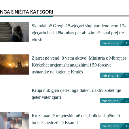
NGA E NJËJTA KATEGORI
Skandal në Greqi, 15-vjeçari shqiptar denoncon 17-
vjeçarin bashkëkombas për abuzim s*ksual prej tre
vitesh
më shumë...
Zjarret në vend, 8 vatra aktive! Ministria e Mbrojtjes:
Kërkohet urgjentisht angazhimi i 50 forcave
ushtarake në lagjen e Krujës
më shumë...
Kruja nuk gjen qetësi nga flakët, riaktivizohet një
tjetër vatër zjarri
më shumë...
Rrezikuan të mbyteshin në det, Policia shpëton 5
turistë suedezë në Ksamil
më shumë...