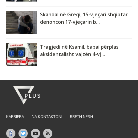
Skandal në Greqi, 15-vjeçari shqiptar
denoncon 17-vjeçarin b...
Tragjedi në Ksamil, babai përplas
aksidentalisht vajzën 4-vj...
KARRIERA
NA KONTAKTONI
RRETH NESH