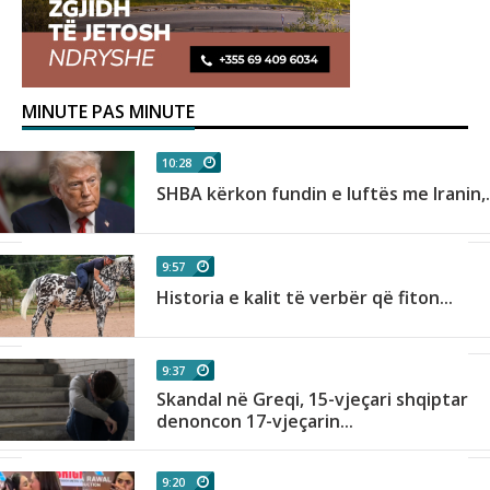
MINUTE PAS MINUTE
10:28
SHBA kërkon fundin e luftës me Iranin,.
9:57
Historia e kalit të verbër që fiton...
9:37
Skandal në Greqi, 15-vjeçari shqiptar
denoncon 17-vjeçarin...
9:20