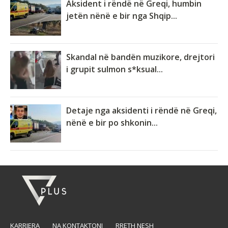
Aksident i rëndë në Greqi, humbin
jetën nënë e bir nga Shqip...
Skandal në bandën muzikore, drejtori
i grupit sulmon s*ksual...
Detaje nga aksidenti i rëndë në Greqi,
nënë e bir po shkonin...
KARRIERA
NA KONTAKTONI
RRETH NESH