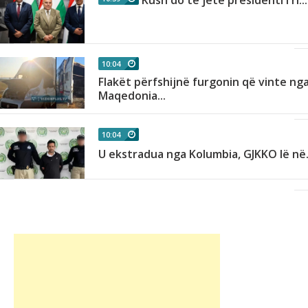
10:04
Flakët përfshijnë furgonin që vinte ng
.
Maqedonia...
10:04
U ekstradua nga Kolumbia, GJKKO lë në.