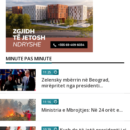
MINUTE PAS MINUTE
11:25
Zelensky mbërrin në Beograd,
mirëpritet nga presidenti...
11:16
Ministria e Mbrojtjes: Në 24 orët e...
Kush do të jetë presidenti i ri...
10:39