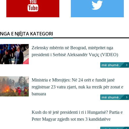
NGA E NJËJTA KATEGORI
Zelensky mbërrin në Beograd, mirëpritet nga
presidenti i Serbisë Aleksandër Vuçiç (VIDEO)
më shumë...
Ministria e Mbrojtjes: Në 24 orët e fundit janë
regjistruar 23 vatra zjarri, nuk ka rrezik për zonat e
banuara
më shumë...
Kush do të jetë presidenti i ri i Hungarisë? Partia e
Peter Magyar zgjedh sot mes 3 kandidatëve