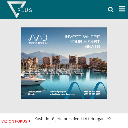
Skip
to
content
Kush do të jetë presidenti i ri i Hungarisë?...
VIZION FOKUS