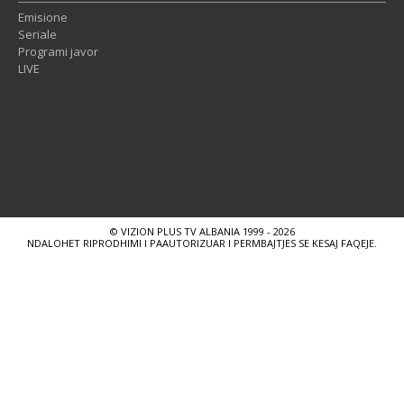
Emisione
Seriale
Programi javor
LIVE
© VIZION PLUS TV ALBANIA 1999 - 2026
NDALOHET RIPRODHIMI I PAAUTORIZUAR I PERMBAJTJES SE KESAJ FAQEJE.