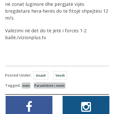
në zonat luginore dhe përgjatë vijës
bregdetare hera-herës do të fitojë shpejtësi 12
m/s.
Valëzimi në det do të jetë i forcës 1-2
ballë./vizionplus.tv
Posted Under:
Anash
Vendi
Tagged:
moti
Parashikimi i motit