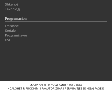
Shkencë
Teknologji
Programacion
Emisione
Seriale
Programi javor
LIVE
© VIZION PLUS TV ALBANIA 1999 - 2026
NDALOHET RIPRODHIMI I PAAUTORIZUAR I PERMBAJTJES SE KESAJ FAQEJE.