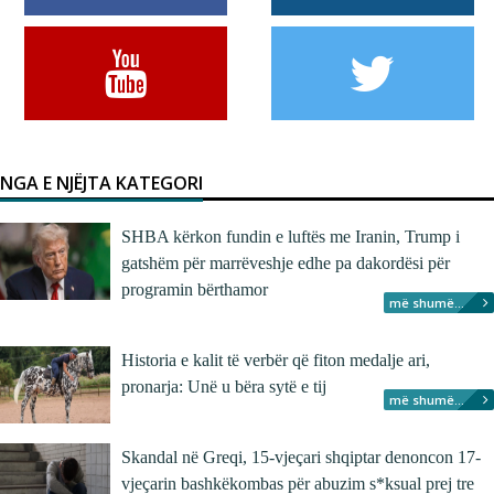
NGA E NJËJTA KATEGORI
SHBA kërkon fundin e luftës me Iranin, Trump i
gatshëm për marrëveshje edhe pa dakordësi për
programin bërthamor
më shumë...
Historia e kalit të verbër që fiton medalje ari,
pronarja: Unë u bëra sytë e tij
më shumë...
Skandal në Greqi, 15-vjeçari shqiptar denoncon 17-
vjeçarin bashkëkombas për abuzim s*ksual prej tre