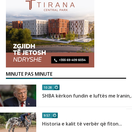
MINUTE PAS MINUTE
10:28
SHBA kërkon fundin e luftës me Iranin,.
9:57
Historia e kalit të verbër që fiton...