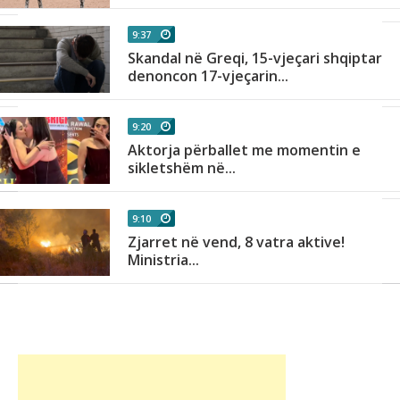
9:37
Skandal në Greqi, 15-vjeçari shqiptar
denoncon 17-vjeçarin...
9:20
Aktorja përballet me momentin e
sikletshëm në...
9:10
Zjarret në vend, 8 vatra aktive!
Ministria...