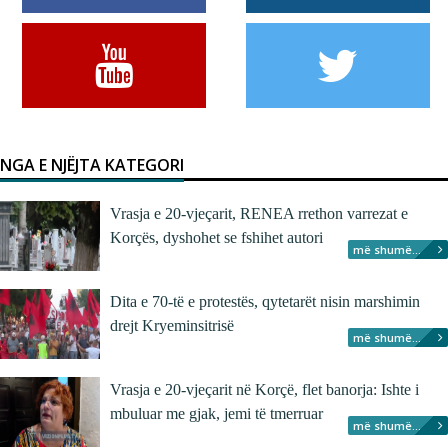
NGA E NJËJTA KATEGORI
Vrasja e 20-vjeçarit, RENEA rrethon varrezat e
Korçës, dyshohet se fshihet autori
më shumë...
Dita e 70-të e protestës, qytetarët nisin marshimin
drejt Kryeminsitrisë
më shumë...
Vrasja e 20-vjeçarit në Korçë, flet banorja: Ishte i
mbuluar me gjak, jemi të tmerruar
më shumë...