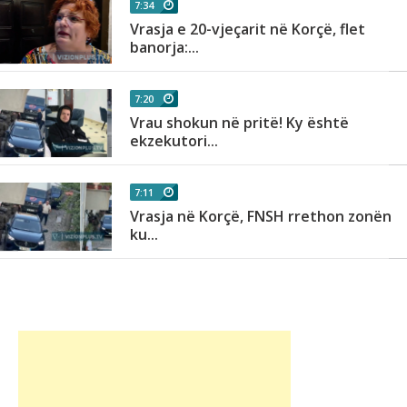
7:34
Vrasja e 20-vjeçarit në Korçë, flet
banorja:...
7:20
Vrau shokun në pritë! Ky është
ekzekutori...
7:11
Vrasja në Korçë, FNSH rrethon zonën
ku...