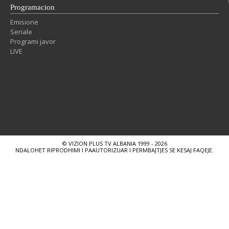
Programacion
Emisione
Seriale
Programi javor
LIVE
© VIZION PLUS TV ALBANIA 1999 - 2026
NDALOHET RIPRODHIMI I PAAUTORIZUAR I PERMBAJTJES SE KESAJ FAQEJE.