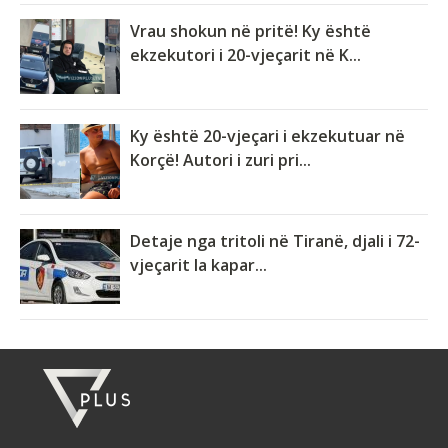
Vrau shokun në pritë! Ky është
ekzekutori i 20-vjeçarit në K...
Ky është 20-vjeçari i ekzekutuar në
Korçë! Autori i zuri pri...
Detaje nga tritoli në Tiranë, djali i 72-
vjeçarit la kapar...