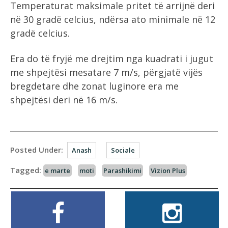
Temperaturat maksimale pritet të arrijnë deri
në 30 gradë celcius, ndërsa ato minimale në 12
gradë celcius.
Era do të fryjë me drejtim nga kuadrati i jugut
me shpejtësi mesatare 7 m/s, përgjatë vijës
bregdetare dhe zonat luginore era me
shpejtësi deri në 16 m/s.
Posted Under:
Anash
Sociale
Tagged:
e marte
moti
Parashikimi
Vizion Plus