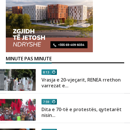
MINUTE PAS MINUTE
8:13
Vrasja e 20-vjeçarit, RENEA rrethon
varrezat e...
7:59
Dita e 70-të e protestës, qytetarët
nisin...