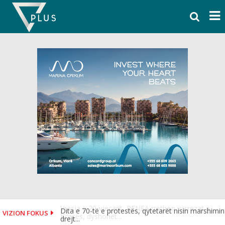
Skip
to
content
Dita e 70-të e protestës, qytetarët nisin marshimin
VIZION FOKUS
drejt...