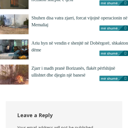
më shumë...
Shuhen disa vatra zjarri, forcat vijojnë operacionin në
Memaliaj
më shumë...
Ariu hyn në vendin e shenjtë në Dobërgorë, shkakton
dëme
më shumë...
Zjarr i madh pranë Borizanës, flakët përfshijnë
ullishtet dhe djegin një banesë
më shumë...
Leave a Reply
Your email address will not be published.