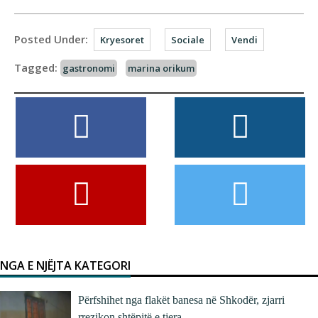
Posted Under:
Kryesoret
Sociale
Vendi
Tagged:
gastronomi
marina orikum
NGA E NJËJTA KATEGORI
Përfshihet nga flakët banesa në Shkodër, zjarri
rrezikon shtëpitë e tjera