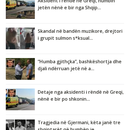
Aksident i rëndë në Greqi, humbin
jetën nënë e bir nga Shqip...
Skandal në bandën muzikore, drejtori
i grupit sulmon s*ksual...
“Humba gjithçka”, bashkëshortja dhe
djali ndërruan jetë në a...
Detaje nga aksidenti i rëndë në Greqi,
nënë e bir po shkonin...
Tragjedia në Gjermani, këta janë tre
shqiptarët që humbën je...