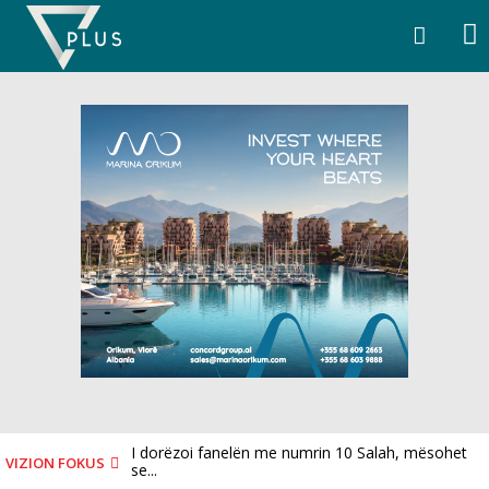
Skip
to
content
I dorëzoi fanelën me numrin 10 Salah, mësohet
VIZION FOKUS
se...