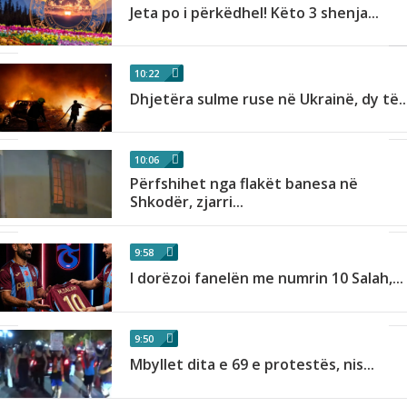
Jeta po i përkëdhel! Këto 3 shenja...
10:22
Dhjetëra sulme ruse në Ukrainë, dy të..
10:06
Përfshihet nga flakët banesa në
Shkodër, zjarri...
9:58
I dorëzoi fanelën me numrin 10 Salah,...
9:50
Mbyllet dita e 69 e protestës, nis...