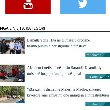
NGA E NJËJTA KATEGORI
Lamallari dhe Hita në Himarë: Forcojmë
bashkëpunimin për sigurinë e turistëve!
më shumë...
Aksident i trefishtë në aksin Sarandë-Ksamil, dy
turistë të huaj përfundojnë në spital
më shumë...
“Zbrazen” fshatrat në Malësi të Madhe, shkaqet
kryesore janë emigrimi dhe mungesa e infrastrukturës
më shumë...