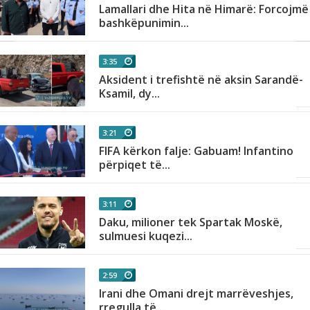
Lamallari dhe Hita në Himarë: Forcojmë
bashkëpunimin...
3:35
Aksident i trefishtë në aksin Sarandë-
Ksamil, dy...
3:21
FIFA kërkon falje: Gabuam! Infantino
përpiqet të...
3:11
Daku, milioner tek Spartak Moskë,
sulmuesi kuqezi...
2:59
Irani dhe Omani drejt marrëveshjes,
rregulla të...