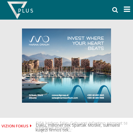
Skip
to
content
Daku, milioner tek Spartak Moskë, sulmuesi
VIZION FOKUS
kuqezi firmos tek...