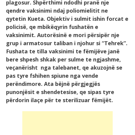
plagosur.
Shpërthimi ndodhi pranë nje
qendre vaksinimi ndaj poliomielitit ne
qytetin Kueta. Objektiv i sulmit ishin forcat e
policisë, qe mbikëqyrin fushatën e
vaksinimit. Autorësinë e mori përsipër nje
grup i armatosur taliban i njohur si “Tehrek”.
Fushata te tilla vaksinimi te fëmijëve janë
bere shpesh shkak per sulme te ngjashme,
veçanërisht nga talebanet, qe akuzojnë se
pas tyre fshihen spiune nga vende
perëndimore. Ata bëjnë përgjegjës
punonjësit e shendetesise, qe sipas tyre
përdorin ilaçe për te sterilizuar fëmijët.