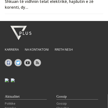
Shkuan të vidhnin telat elektrikë, hajdutin e zë
korenti, dy...
KARRIERA
NA KONTAKTONI
RRETH NESH
Aktualitet
Gossip
Politike
Gossip
Kronike
Showbiz