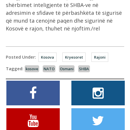
shërbimet inteligjente të SHBA-ve në
adresimin e sfidave të përbashkëta të sigurisë
që mund ta cenojnë paqen dhe sigurinë në
Kosovë e rajon, thuhet në njoftim./rel
Posted Under:
Kosova
Kryesoret
Rajoni
Tagged:
kosove
NATO
Osmani
SHBA