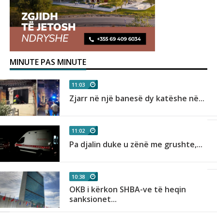
MINUTE PAS MINUTE
11:03
Zjarr në një banesë dy katëshe në...
11:02
Pa djalin duke u zënë me grushte,...
10:38
OKB i kërkon SHBA-ve të heqin
sanksionet...