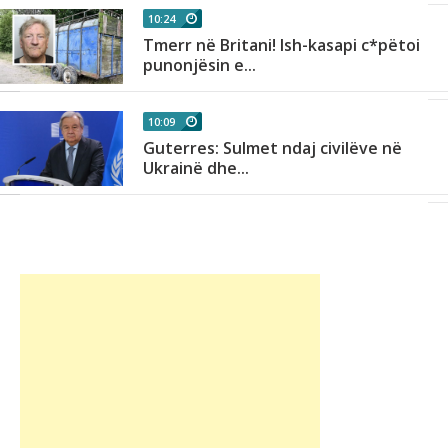
10:24
Tmerr në Britani! Ish-kasapi c*pëtoi
punonjësin e...
10:09
Guterres: Sulmet ndaj civilëve në
Ukrainë dhe...