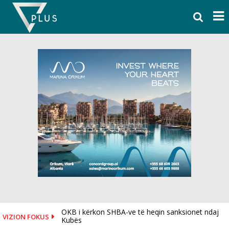
Skip
to
content
OKB i kërkon SHBA-ve të heqin sanksionet ndaj
VIZION FOKUS
Kubës