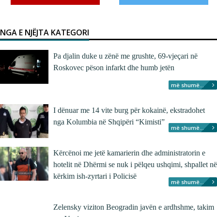
NGA E NJËJTA KATEGORI
Pa djalin duke u zënë me grushte, 69-vjeçari në
Roskovec pëson infarkt dhe humb jetën
më shumë...
I dënuar me 14 vite burg për kokainë, ekstradohet
nga Kolumbia në Shqipëri “Kimisti”
më shumë...
Kërcënoi me jetë kamarierin dhe administratorin e
hotelit në Dhërmi se nuk i pëlqeu ushqimi, shpallet në
kërkim ish-zyrtari i Policisë
më shumë...
Zelensky viziton Beogradin javën e ardhshme, takim