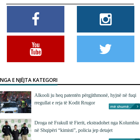
NGA E NJËJTA KATEGORI
Alkooli ju heq patentën përgjithmonë, hyjnë në fuqi
rregullat e reja të Kodit Rrugor
më shumë...
Droga në Frakull të Fierit, ekstradohet nga Kolumbia
në Shqipëri “kimisti”, policia jep detajet