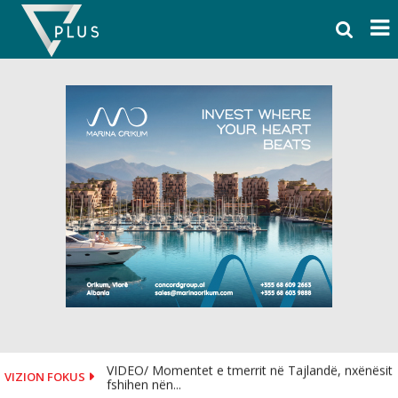
Skip
to
content
VIDEO/ Momentet e tmerrit në Tajlandë, nxënësit
VIZION FOKUS
fshihen nën...