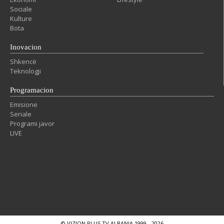
Sociale
Kulture
Bota
Inovacion
Shkencë
Teknologji
Programacion
Emisione
Seriale
Programi javor
LIVE
© VIZION PLUS TV ALBANIA 1999 - 2026