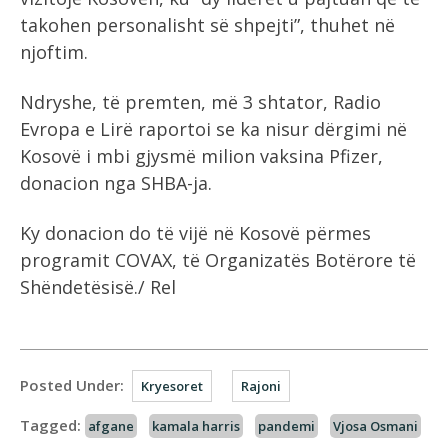
takohen personalisht së shpejti”, thuhet në
njoftim.
Ndryshe, të premten, më 3 shtator, Radio
Evropa e Lirë raportoi se ka nisur dërgimi në
Kosovë i mbi gjysmë milion vaksina Pfizer,
donacion nga SHBA-ja.
Ky donacion do të vijë në Kosovë përmes
programit COVAX, të Organizatës Botërore të
Shëndetësisë./ Rel
Posted Under:
Kryesoret
Rajoni
Tagged:
afgane
kamala harris
pandemi
Vjosa Osmani