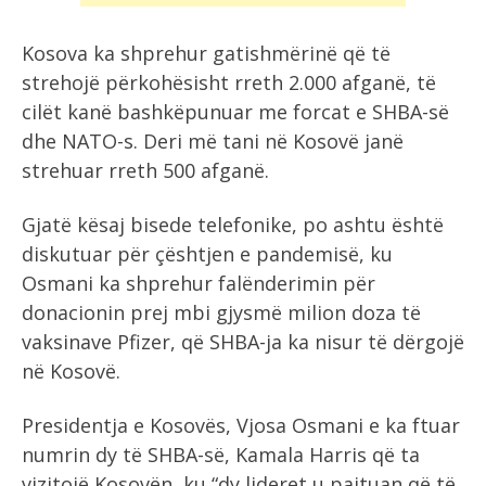
Kosova ka shprehur gatishmërinë që të
strehojë përkohësisht rreth 2.000 afganë, të
cilët kanë bashkëpunuar me forcat e SHBA-së
dhe NATO-s. Deri më tani në Kosovë janë
strehuar rreth 500 afganë.
Gjatë kësaj bisede telefonike, po ashtu është
diskutuar për çështjen e pandemisë, ku
Osmani ka shprehur falënderimin për
donacionin prej mbi gjysmë milion doza të
vaksinave Pfizer, që SHBA-ja ka nisur të dërgojë
në Kosovë.
Presidentja e Kosovës, Vjosa Osmani e ka ftuar
numrin dy të SHBA-së, Kamala Harris që ta
vizitojë Kosovën, ku “dy lideret u pajtuan që të