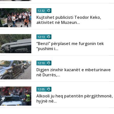
12:32
Kujtohet publicisti Teodor Keko,
aktivitet në Muzeun...
12:13
“Benzi” përplaset me furgonin tek
“pushimi i...
12:10
Digjen zinxhir kazanët e mbeturinave
në Durrës,...
12:05
Alkooli ju heq patentën përgjithmonë,
hyjnë në...