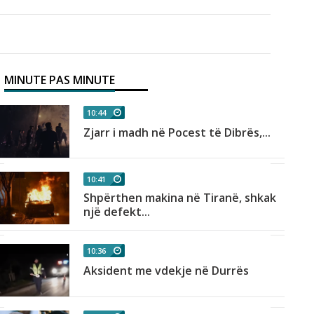
MINUTE PAS MINUTE
10:44
Zjarr i madh në Pocest të Dibrës,...
10:41
Shpërthen makina në Tiranë, shkak
një defekt...
10:36
Aksident me vdekje në Durrës