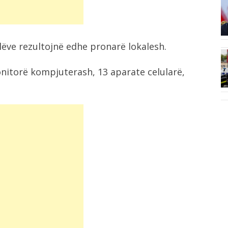
6:44
ë,
Berat Gjimshiti largohet pas 9
sezonesh nga...
lëve rezultojnë edhe pronarë lokalesh.
6:24
onitorë kompjuterash, 13 aparate celularë,
më
Nënshkruhet Akti i Themelimit dhe
Statuti i...