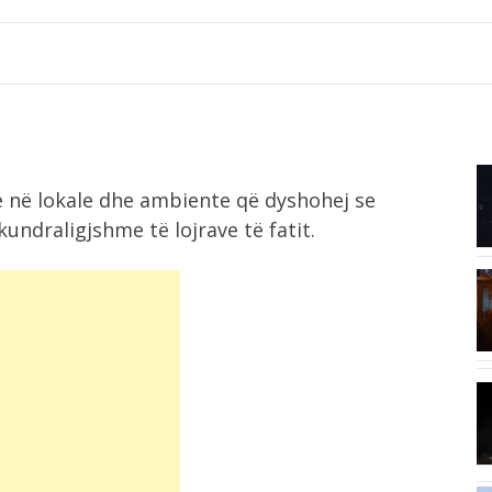
7:51
e në lokale dhe ambiente që dyshohej se
e
Pesë ushqime që ndihmojnë në
forcimin e...
undraligjshme të lojrave të fatit.
7:18
Tifozët duartrokasin gjestin e Muçit
pas transferimit...
7:01
Irani dhe Omani arrijnë marrëveshje
..
për Ngushticën...