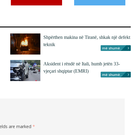
Shpërthen makina në Tiranë, shkak një defekt
teknik
më shumë...
Aksident i rëndë në Itali, humb jetën 33-
vjeçari shqiptar (EMRI)
më shumë...
ields are marked
*