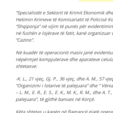
“Specialistët e Sektorit të Krimit Ekonomik d
Hetimin Krimeve të Komisariatit të Policisë 
“Shqiponja” në vijim të punës për evidentimi
në fushën e lojërave të fatit, kanë organizuar
“Cazino”.
Në kuadër të operacionit masiv janë evidentuar
nëpërmjet kompjuterave dhe aparateve celularë
shtetasve:
-K. L., 21 vjeç, Gj. P., 36 vjeç, dhe A. M., 57
“Organizimi i lotarive të palejuara” dhe ” Vënia
– L. M., E. R., E. S., E. K., M. K., R. M., dhe A. 
palejuara”, të gjithë banues në Korçë.
Këta shtetas u kapën në flagrancë gjatë opera