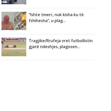
“Ishte tmerr, nuk kisha ku të
fshihesha”, u plag...
Tragjike/Rrufeja vret futbollistin
gjatë ndeshjes, plagosen...