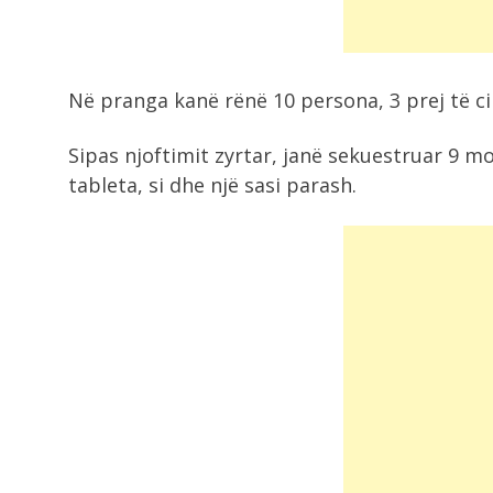
8:11
Salah surprizon me numrin në fanel
10-ta...
Në pranga kanë rënë 10 persona, 3 prej të ci
8:06
Sipas njoftimit zyrtar, janë sekuestruar 9 m
Zelensky i kërkon NATO-s më shu
ndihmë...
tableta, si dhe një sasi parash.