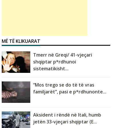
MË TË KLIKUARAT
Tmerr në Greqi/ 41-vjeçari
shqiptar p*rdhunoi
sistematikisht...
“Mos trego se do të të vras
familjarët”, pasi e p*rdhunonte...
Aksident i rëndë në Itali, humb
jetën 33-vjeçari shqiptar (E...