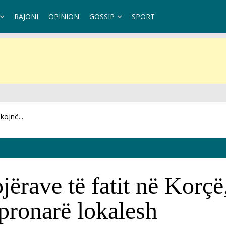
RAJONI
OPINION
GOSSIP
SPORT
t teknik
ërave të fatit në Korçë
 pronarë lokalesh