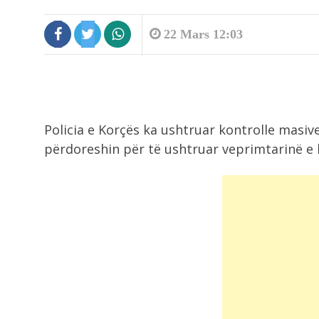
22 Mars 12:03
8:56
Policia e Korçës ka ushtruar kontrolle masiv
Zjarri në Rriban, deputeti Jahaj dh
kryebashkiaku...
përdoreshin për të ushtruar veprimtarinë e k
8:56
I nxehti ekstrem, shënohen
temperatura rekord në...
8:37
Tunel i fshehtë nën kufirin e BE-së,.