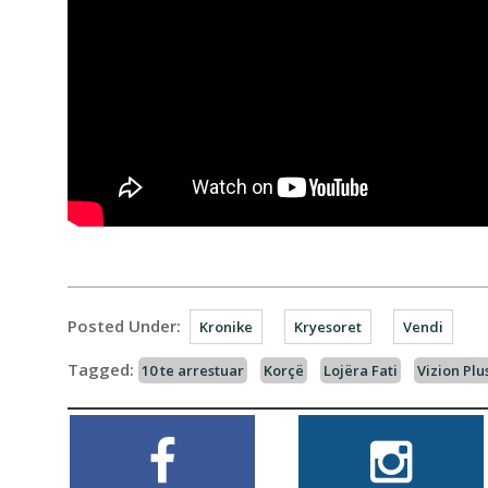
Posted Under:
Kronike
Kryesoret
Vendi
Tagged:
10 te arrestuar
Korçë
Lojëra Fati
Vizion Plu