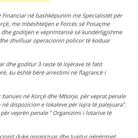
he Financiar në bashkëpunim me Specialistët për
Korçë, me mbështetjen e Forcës së Posaçme
n dhe goditjen e veprimtarisë së kundërligjshme
 dhe zhvilluar operacionin policor të koduar
 dhe goditur 3 raste të lojërave të fatit
, ku është bërë arrestimi në flagrancë i
 vjeç banues në Korçë dhe Mborje, për veprat penale
 në dispozicion e lokaleve për lojra të palejuara”.
T., për veprën penale ” Organizimi i lotarive të
cionit duke organizuar dhe luajtur nëpërmjet