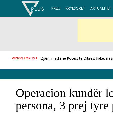
Skip
KREU
KRYESORET
AKTUALITET
to
content
VIZION FOKUS
Shpërthen makina në Tiranë, shkak një defek
Operacion kundër loj
persona, 3 prej tyre