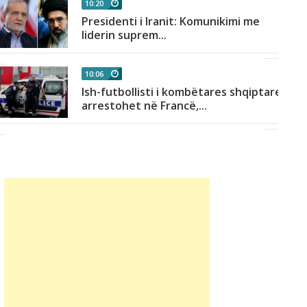
10:20
Presidenti i Iranit: Komunikimi me
liderin suprem...
10:06
Ish-futbollisti i kombëtares shqiptare
arrestohet në Francë,...