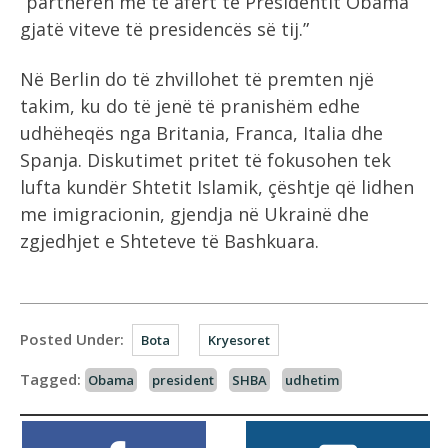
“partneren më të afërt të Presidentit Obama
gjatë viteve të presidencës së tij.”
Në Berlin do të zhvillohet të premten një
takim, ku do të jenë të pranishëm edhe
udhëheqës nga Britania, Franca, Italia dhe
Spanja. Diskutimet pritet të fokusohen tek
lufta kundër Shtetit Islamik, çështje që lidhen
me imigracionin, gjendja në Ukrainë dhe
zgjedhjet e Shteteve të Bashkuara.
Posted Under:
Bota
Kryesoret
Tagged:
Obama
president
SHBA
udhetim