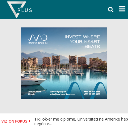
Skip
to
content
TikTok-er me diplomë, Universiteti në Amerikë hap
VIZION FOKUS
degën e...