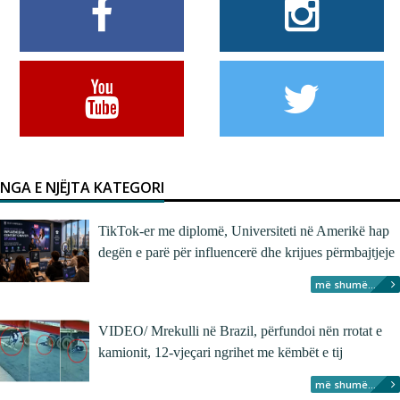
NGA E NJËJTA KATEGORI
TikTok-er me diplomë, Universiteti në Amerikë hap
degën e parë për influencerë dhe krijues përmbajtjeje
më shumë...
VIDEO/ Mrekulli në Brazil, përfundoi nën rrotat e
kamionit, 12-vjeçari ngrihet me këmbët e tij
më shumë...