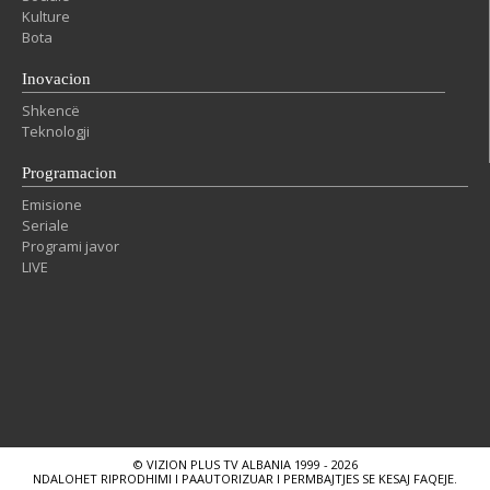
Kulture
Bota
Inovacion
Shkencë
Teknologji
Programacion
Emisione
Seriale
Programi javor
LIVE
© VIZION PLUS TV ALBANIA 1999 - 2026
NDALOHET RIPRODHIMI I PAAUTORIZUAR I PERMBAJTJES SE KESAJ FAQEJE.