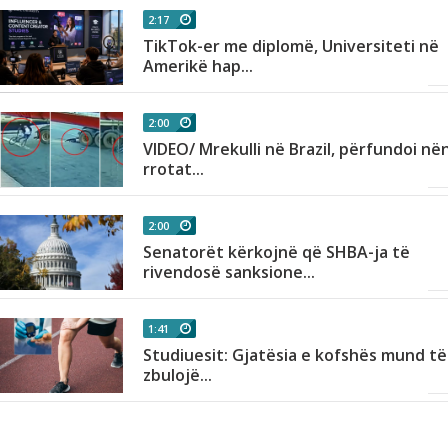
2:17
TikTok-er me diplomë, Universiteti në
Amerikë hap...
2:00
VIDEO/ Mrekulli në Brazil, përfundoi në
rrotat...
2:00
Senatorët kërkojnë që SHBA-ja të
rivendosë sanksione...
1:41
Studiuesit: Gjatësia e kofshës mund të
zbulojë...