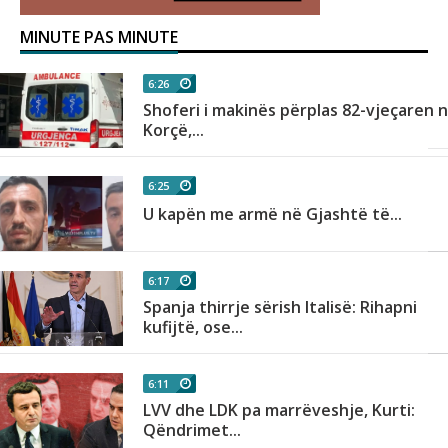
MINUTE PAS MINUTE
6:26
Shoferi i makinës përplas 82-vjeçaren 
Korçë,...
6:25
U kapën me armë në Gjashtë të...
6:17
Spanja thirrje sërish Italisë: Rihapni
kufijtë, ose...
6:11
LVV dhe LDK pa marrëveshje, Kurti:
Qëndrimet...