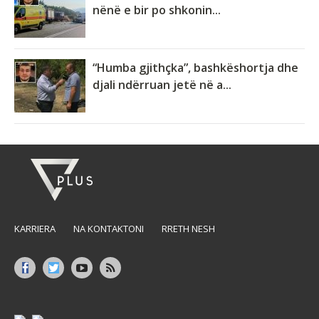
nënë e bir po shkonin...
“Humba gjithçka”, bashkëshortja dhe
djali ndërruan jetë në a...
KARRIERA
NA KONTAKTONI
RRETH NESH