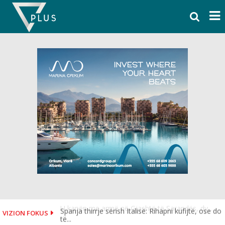
Skip
to
content
Spanja thirrje sërish Italisë: Rihapni kufijtë, ose do
VIZION FOKUS
të...