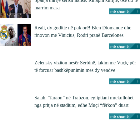
Spanja thirrje sërish Italisë: Rihapni kufijtë, ose do të
marrim masa
më shumë...
Reali, dy goditje në pak orë! Blen Diomande dhe
rinovon me Vinicius, Rodri pranë Barcelonës
më shumë...
Zelensky viziton nesër Serbinë, takim me Vuçiç për
të forcuar bashkëpunimin mes dy vendve
më shumë...
Salah, “faraon” në Trabzon, egjiptiani mrekullohet
nga pritja në stadium, edhe Muçi “fërkon” duart
më shumë...