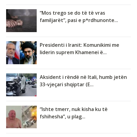
“Mos trego se do të të vras
familjarët”, pasi e p*rdhunonte...
Presidenti i Iranit: Komunikimi me
liderin suprem Khamenei ë...
Aksident i rëndë në Itali, humb jetën
33-vjeçari shqiptar (E...
“Ishte tmerr, nuk kisha ku të
fshihesha”, u plag...