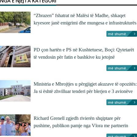
NGA E NJËJTA KATEGORI
“Zbrazen” fshatrat në Malësi të Madhe, shkaqet
kryesore janë emigrimi dhe mungesa e infrastrukturës
më shumë...
PD çon hartën e PS në Kushtetuese, Boçi: Qytetarët
të vendosin për fatin e bashkive ku jetojnë
më shumë...
Ministria e Mbrojtjes u përgjigjet akuzave të opozitës:
Ja si është zhvilluar tenderi për blerjen e 3 avionëve
më shumë...
Richard Grenell zgjedh rivierën shqiptare për
pushime, publikon pamje nga Vlora me partnerin
më shumë...