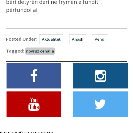
bëri detyrën deri në frymën e fundit”,
përfundoi ai.
Posted Under:
Aktualitet
Anash
Vendi
Tagged:
novruz cenalia