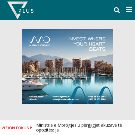
Skip
to
content
Ministria e Mbrojtjes u përgjigjet akuzave të
VIZION FOKUS
opozitës: Ja...