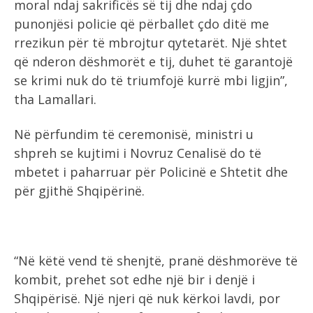
moral ndaj sakrificës së tij dhe ndaj çdo
punonjësi policie që përballet çdo ditë me
rrezikun për të mbrojtur qytetarët. Një shtet
që nderon dëshmorët e tij, duhet të garantojë
se krimi nuk do të triumfojë kurrë mbi ligjin”,
tha Lamallari.
Në përfundim të ceremonisë, ministri u
shpreh se kujtimi i Novruz Cenalisë do të
mbetet i paharruar për Policinë e Shtetit dhe
për gjithë Shqipërinë.
“Në këtë vend të shenjtë, pranë dëshmorëve të
kombit, prehet sot edhe një bir i denjë i
Shqipërisë. Një njeri që nuk kërkoi lavdi, por