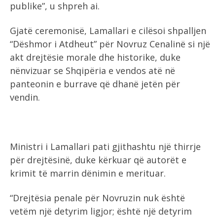
publike”, u shpreh ai.
Gjatë ceremonisë, Lamallari e cilësoi shpalljen
“Dëshmor i Atdheut” për Novruz Cenalinë si një
akt drejtësie morale dhe historike, duke
nënvizuar se Shqipëria e vendos atë në
panteonin e burrave që dhanë jetën për
vendin.
Ministri i Lamallari pati gjithashtu një thirrje
për drejtësinë, duke kërkuar që autorët e
krimit të marrin dënimin e merituar.
“Drejtësia penale për Novruzin nuk është
vetëm një detyrim ligjor; është një detyrim