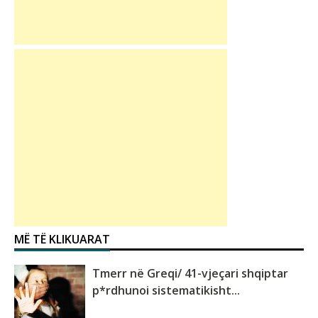
MË TË KLIKUARAT
Tmerr në Greqi/ 41-vjeçari shqiptar
p*rdhunoi sistematikisht...