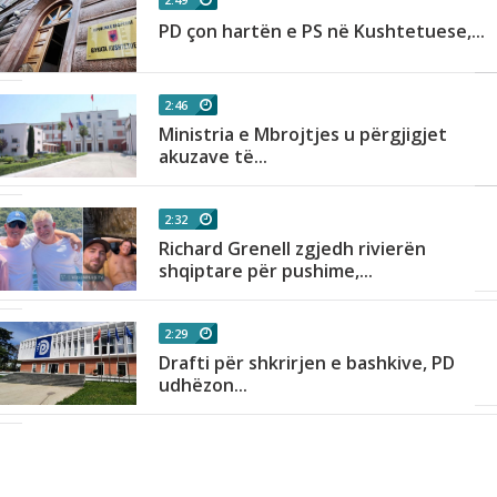
PD çon hartën e PS në Kushtetuese,...
2:46
Ministria e Mbrojtjes u përgjigjet
akuzave të...
2:32
Richard Grenell zgjedh rivierën
shqiptare për pushime,...
2:29
Drafti për shkrirjen e bashkive, PD
udhëzon...