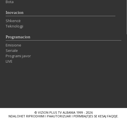
Bota
Inovacion
Shkencë
Teknologji
Programacion
Emisione
Seriale
Programi javor
LIVE
© VIZION PLUS TV ALBANIA 1999 - 2026
NDALOHET RIPRODHIMI I PAAUTORIZUAR I PERMBAJTJES SE KESAJ FAQEJE.