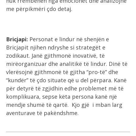
nuk rrëmbehen nga emocionet dhe analizojnë
me përpikmëri çdo detaj.
Bricjapi:
Personat e lindur në shenjën e
Bricjapit njihen ndryshe si strategët e
zodikaut. Janë gjithmonë inovativë, të
mirëorganizuar dhe analitikë të lindur. Dinë të
vlerësojnë gjithmonë të gjitha “pro-të” dhe
“kundër” të çdo situate që u del përpara. Kanë
për detyrë të zgjidhin edhe problemet më të
komplikuara, sepse këta persona kanë një
mendje shumë të qartë. Kjo gjë i mban larg
aventurave të pakëndshme.