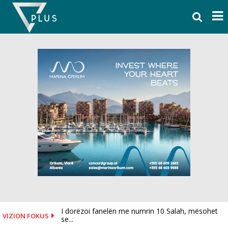
Skip
to
content
I dorëzoi fanelën me numrin 10 Salah, mësohet
VIZION FOKUS
se...