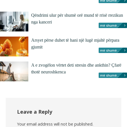
më shumë...
Qëndrimi ulur për shumë orë mund të rrisë rrezikun
nga kanceri
më shumë...
Arsyet përse duhet të hani një lugë mjaltë përpara
gjumit
më shumë...
A e zvogëlon vërtet deti stresin dhe ankthin? Çfarë
thotë neuroshkenca
më shumë...
Leave a Reply
Your email address will not be published.