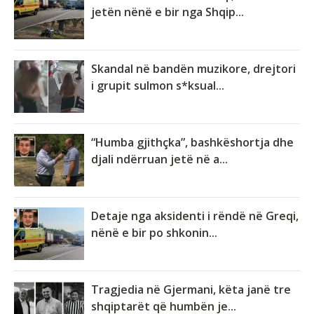
jetën nënë e bir nga Shqip...
Skandal në bandën muzikore, drejtori
i grupit sulmon s*ksual...
“Humba gjithçka”, bashkëshortja dhe
djali ndërruan jetë në a...
Detaje nga aksidenti i rëndë në Greqi,
nënë e bir po shkonin...
Tragjedia në Gjermani, këta janë tre
shqiptarët që humbën je...