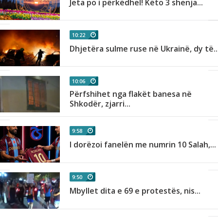
Jeta po i përkëdhel! Këto 3 shenja...
10:22
Dhjetëra sulme ruse në Ukrainë, dy të..
10:06
Përfshihet nga flakët banesa në
Shkodër, zjarri...
9:58
I dorëzoi fanelën me numrin 10 Salah,...
9:50
Mbyllet dita e 69 e protestës, nis...