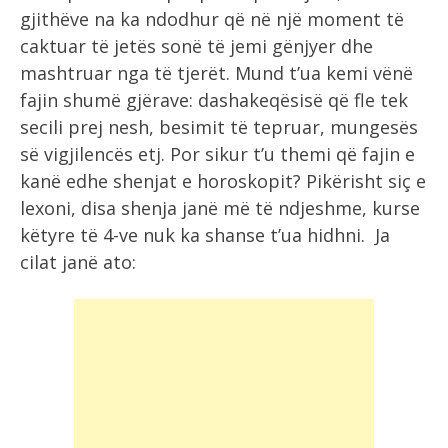
gjithëve na ka ndodhur që në një moment të
caktuar të jetës sonë të jemi gënjyer dhe
mashtruar nga të tjerët. Mund t’ua kemi vënë
fajin shumë gjërave: dashakeqësisë që fle tek
secili prej nesh, besimit të tepruar, mungesës
së vigjilencës etj. Por sikur t’u themi që fajin e
kanë edhe shenjat e horoskopit? Pikërisht siç e
lexoni, disa shenja janë më të ndjeshme, kurse
këtyre të 4-ve nuk ka shanse t’ua hidhni. Ja
cilat janë ato: