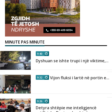
MINUTE PAS MINUTE
9:40
Dyshuan se ishte trupi i një viktime,...
Vijon fluksi i lartë në portin e...
9:32
9:26
Detyra shtëpie me inteligjencë