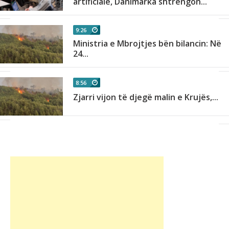
.
artificiale, Danimarka shtrëngon...
9:26
Ministria e Mbrojtjes bën bilancin: Në
n
24...
8:56
Zjarri vijon të djegë malin e Krujës,...
..