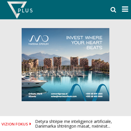
Skip
to
content
Detyra shtëpie me inteligjencë artificiale,
VIZION FOKUS
Danimarka shtrëngon masat, nxënësit...