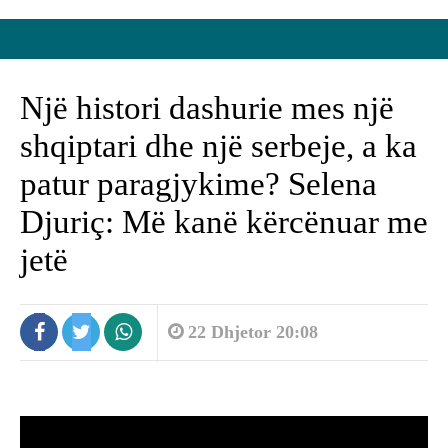
Një histori dashurie mes një
shqiptari dhe një serbeje, a ka
patur paragjykime? Selena
Djuriç: Më kanë kërcënuar me
jetë
22 Dhjetor 20:08