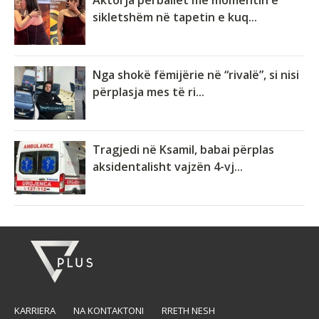
Aktorja përballet me momentin e
sikletshëm në tapetin e kuq...
Nga shokë fëmijërie në “rivalë”, si nisi
përplasja mes të ri...
Tragjedi në Ksamil, babai përplas
aksidentalisht vajzën 4-vj...
KARRIERA
NA KONTAKTONI
RRETH NESH