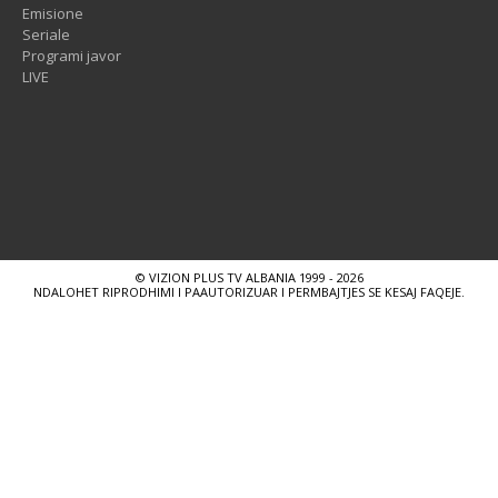
Emisione
Seriale
Programi javor
LIVE
© VIZION PLUS TV ALBANIA 1999 - 2026
NDALOHET RIPRODHIMI I PAAUTORIZUAR I PERMBAJTJES SE KESAJ FAQEJE.