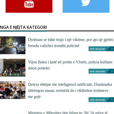
NGA E NJËJTA KATEGORI
Dyshuan se ishte trupi i një viktime, por ajo që gjetën
brenda valixhes tronditi policinë
më shumë...
Vijon fluksi i lartë në portin e Vlorës, policia kufitare
shton portelet
më shumë...
Detyra shtëpie me inteligjencë artificiale, Danimarka
shtrëngon masat, nxënësit do i rikthehen testimeve
me gojë
më shumë...
Ministria e Mbrojtjes bën bilancin: Në 24 orëve të