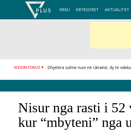
Skip
KREU
KRYESORET
AKTUALITET
to
content
VIZION FOKUS
I dorëzoi fanelën me numrin 10 Salah, mësoh
Nisur nga rasti i 52 
kur “mbyteni” nga 