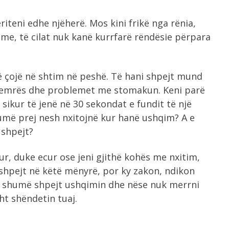
riteni edhe njëherë. Mos kini frikë nga rënia,
me, të cilat nuk kanë kurrfarë rëndësie përpara
 çojë në shtim në peshë. Të hani shpejt mund
e zemrës dhe problemet me stomakun. Keni parë
ikur të jenë në 30 sekondat e fundit të një
umë prej nesh nxitojnë kur hanë ushqim? A e
 shpejt?
r, duke ecur ose jeni gjithë kohës me nxitim,
t shpejt në këtë mënyrë, por ky zakon, ndikon
i shumë shpejt ushqimin dhe nëse nuk merrni
ht shëndetin tuaj.