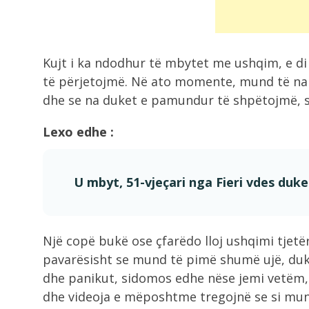
Ariu hyn në vendin e shenjtë në...
8:36
Kujt i ka ndodhur të mbytet me ushqim, e di
Zjarr në një banesë në Gjirokastër
shkak...
të përjetojmë. Në ato momente, mund të na 
dhe se na duket e pamundur të shpëtojmë, 
8:18
Lexo edhe :
VIDEO/ Emigranti vdes tragjikisht
ndërsa përpiqej të...
U mbyt, 51-vjeçari nga Fieri vdes duk
8:17
Makina përfshihet nga flakët në Fi
Një copë bukë ose çfarëdo lloj ushqimi tjet
7:54
pavarësisht se mund të pimë shumë ujë, duke
Dita e 69 e protestës, qytetarët
dhe panikut, sidomos edhe nëse jemi vetëm, 
nisen...
dhe videoja e mëposhtme tregojnë se si mun