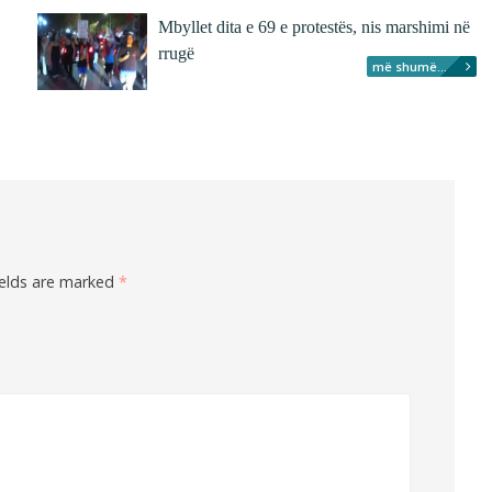
Mbyllet dita e 69 e protestës, nis marshimi në
rrugë
më shumë...
ields are marked
*