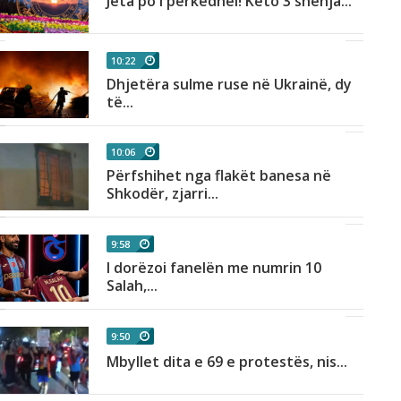
Jeta po i përkëdhel! Këto 3 shenja...
10:22
Dhjetëra sulme ruse në Ukrainë, dy
të...
10:06
Përfshihet nga flakët banesa në
Shkodër, zjarri...
9:58
I dorëzoi fanelën me numrin 10
Salah,...
9:50
Mbyllet dita e 69 e protestës, nis...