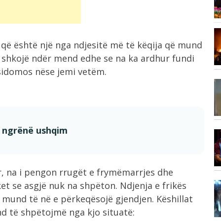
100 të...
Vizita e tij e parë në Serbi,...
7:17
 që është një nga ndjesitë më të këqija që mund
,
shkojë ndër mend edhe se na ka ardhur fundi
sidomos nëse jemi vetëm.
7:14
Çfarë ndodh nëse Kuvendi i Kosovës
nuk...
e ngrënë ushqim
6:58
“Sheiku i kombëtares”, zbulohet
er
shuma e madhe...
ër, na i pengon rrugët e frymëmarrjes dhe
t se asgjë nuk na shpëton. Ndjenja e frikës
6:57
Zjarr i madh pranë Borizanës, flakët
mund të në e përkeqësojë gjendjen. Këshillat
përfshijnë...
d të shpëtojmë nga kjo situatë: