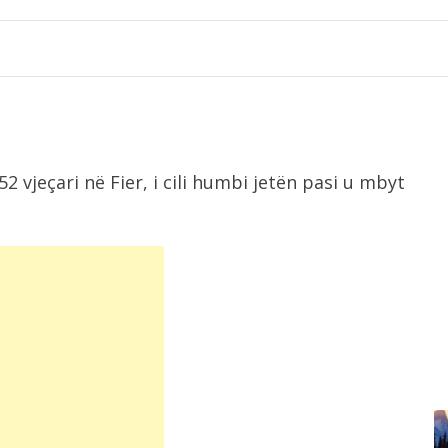
52 vjeçari në Fier, i cili humbi jetën pasi u mbyt
7:48
Përmbytje në Indi, raportohet për