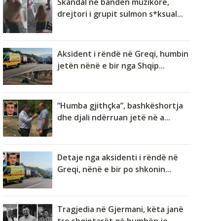
Skandal në bandën muzikore,
drejtori i grupit sulmon s*ksual...
Aksident i rëndë në Greqi, humbin
jetën nënë e bir nga Shqip...
“Humba gjithçka”, bashkëshortja
dhe djali ndërruan jetë në a...
Detaje nga aksidenti i rëndë në
Greqi, nënë e bir po shkonin...
Tragjedia në Gjermani, këta janë