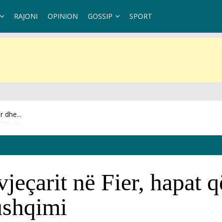
RAJONI
OPINION
GOSSIP
SPORT
et se...
vjeçarit në Fier, hapat 
ushqimi