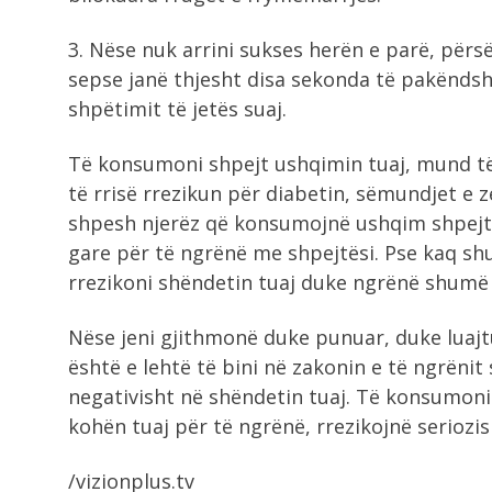
3. Nëse nuk arrini sukses herën e parë, përsë
sepse janë thjesht disa sekonda të pakëndsh
shpëtimit të jetës suaj.
Të konsumoni shpejt ushqimin tuaj, mund të
të rrisë rrezikun për diabetin, sëmundjet 
shpesh njerëz që konsumojnë ushqim shpejt s
gare për të ngrënë me shpejtësi. Pse kaq sh
rrezikoni shëndetin tuaj duke ngrënë shumë
Nëse jeni gjithmonë duke punuar, duke luajtu
është e lehtë të bini në zakonin e të ngrëni
negativisht në shëndetin tuaj. Të konsumon
kohën tuaj për të ngrënë, rrezikojnë seriozis
/vizionplus.tv