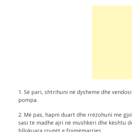
1. Së pari, shtrihuni në dysheme dhe vendosi
pompa.
2. Më pas, hapni duart dhe rrëzohuni me gjo
sasi të madhe ajri në mushkëri dhe kështu d
bllokuara rrugët e frymëmarrjes.