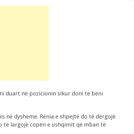
ni duart në pozicionin sikur doni të bëni
ks në dysheme. Rënia e shpejtë do të dërgojë
o të largojë copën e ushqimit që mban të