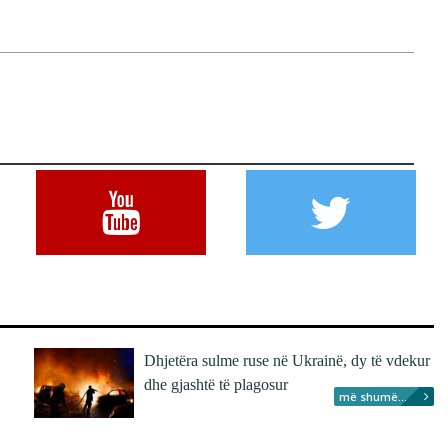
Dhjetëra sulme ruse në Ukrainë, dy të vdekur
dhe gjashtë të plagosur
më shumë...