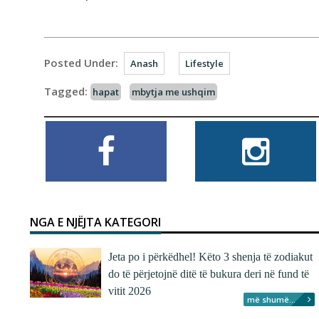
Posted Under:
Anash
Lifestyle
Tagged:
hapat
mbytja me ushqim
NGA E NJËJTA KATEGORI
Jeta po i përkëdhel! Këto 3 shenja të zodiakut
do të përjetojnë ditë të bukura deri në fund të
vitit 2026
më shumë...