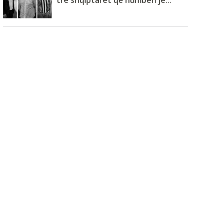
tre shqiptarët që humbën je...