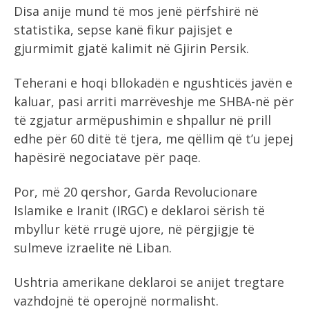
Disa anije mund të mos jenë përfshirë në
statistika, sepse kanë fikur pajisjet e
gjurmimit gjatë kalimit në Gjirin Persik.
Teherani e hoqi bllokadën e ngushticës javën e
kaluar, pasi arriti marrëveshje me SHBA-në për
të zgjatur armëpushimin e shpallur në prill
edhe për 60 ditë të tjera, me qëllim që t’u jepej
hapësirë negociatave për paqe.
Por, më 20 qershor, Garda Revolucionare
Islamike e Iranit (IRGC) e deklaroi sërish të
mbyllur këtë rrugë ujore, në përgjigje të
sulmeve izraelite në Liban.
Ushtria amerikane deklaroi se anijet tregtare
vazhdojnë të operojnë normalisht.