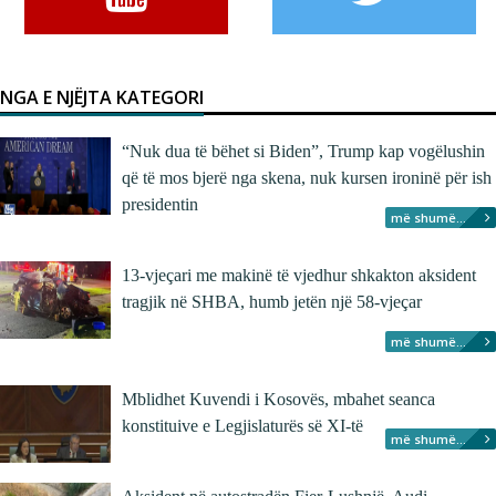
NGA E NJËJTA KATEGORI
“Nuk dua të bëhet si Biden”, Trump kap vogëlushin
që të mos bjerë nga skena, nuk kursen ironinë për ish
presidentin
më shumë...
13-vjeçari me makinë të vjedhur shkakton aksident
tragjik në SHBA, humb jetën një 58-vjeçar
më shumë...
Mblidhet Kuvendi i Kosovës, mbahet seanca
konstituive e Legjislaturës së XI-të
më shumë...