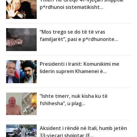
p*rdhunoi sistematikisht...
“Mos trego se do të të vras
familjarët”, pasi e p*rdhunonte...
Presidenti i Iranit: Komunikimi me
liderin suprem Khamenei ë...
“Ishte tmerr, nuk kisha ku të
fshihesha”, u plag...
Aksident i rëndë në Itali, humb jetën
33-vjeçari shqiptar (E...