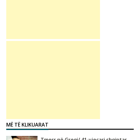
MË TË KLIKUARAT
Tmerr në Greqi/ 41-vjeçari shqiptar