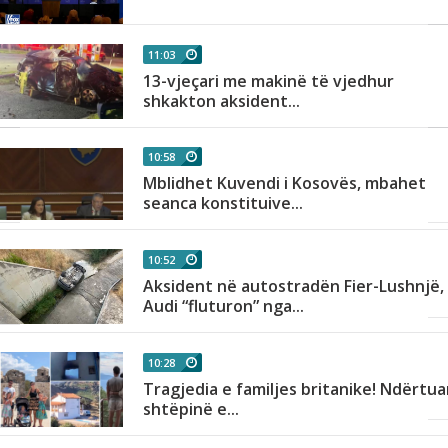
11:03
13-vjeçari me makinë të vjedhur
shkakton aksident...
10:58
Mblidhet Kuvendi i Kosovës, mbahet
seanca konstituive...
10:52
in
Aksident në autostradën Fier-Lushnjë,
Audi “fluturon” nga...
10:28
Tragjedia e familjes britanike! Ndërtua
shtëpinë e...