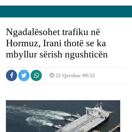
Ngadalësohet trafiku në
Hormuz, Irani thotë se ka
mbyllur sërish ngushticën
22 Qershor 09:52