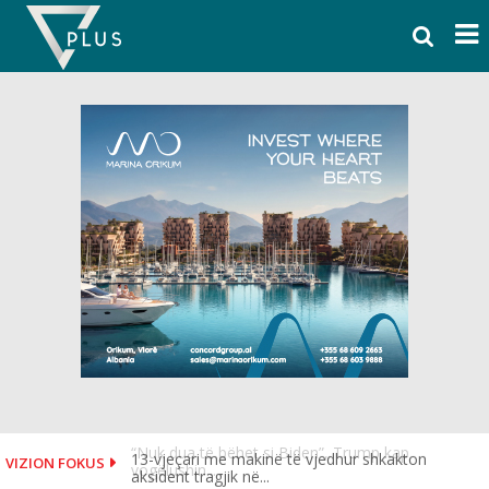
Skip
to
content
13-vjeçari me makinë të vjedhur shkakton
VIZION FOKUS
aksident tragjik në...