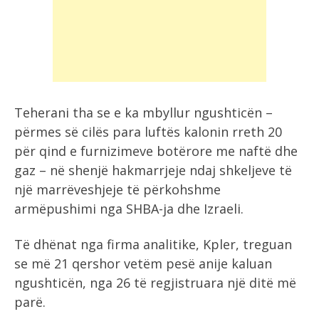
Teherani tha se e ka mbyllur ngushticën –
përmes së cilës para luftës kalonin rreth 20
për qind e furnizimeve botërore me naftë dhe
gaz – në shenjë hakmarrjeje ndaj shkeljeve të
një marrëveshjeje të përkohshme
armëpushimi nga SHBA-ja dhe Izraeli.
Të dhënat nga firma analitike, Kpler, treguan
se më 21 qershor vetëm pesë anije kaluan
ngushticën, nga 26 të regjistruara një ditë më
parë.