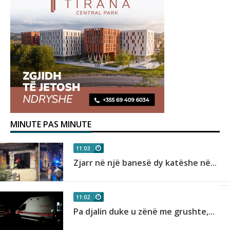
MINUTE PAS MINUTE
11:03
Zjarr në një banesë dy katëshe në...
11:02
Pa djalin duke u zënë me grushte,...