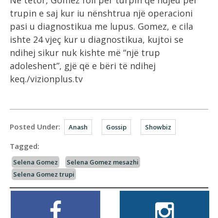
Në tetor, Gomez foli për turpin që ndjeu për
trupin e saj kur iu nënshtrua një operacioni
pasi u diagnostikua me lupus. Gomez, e cila
ishte 24 vjeç kur u diagnostikua, kujtoi se
ndihej sikur nuk kishte më “një trup
adoleshent”, gjë që e bëri të ndihej
keq./vizionplus.tv
Posted Under:
Anash
Gossip
Showbiz
Tagged:
Selena Gomez
Selena Gomez mesazhi
Selena Gomez trupi