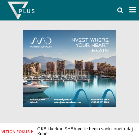
Skip
to
content
OKB i kërkon SHBA-ve të heqin sanksionet ndaj
VIZION FOKUS
Kubës