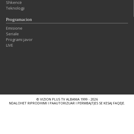
Shkencë
Teknologji
Programacion
Emisione
Seriale
Programi javor
LIVE
© VIZION PLUS TV ALBANIA 1999 - 2026
NDALOHET RIPRODHIMI I PAAUTORIZUAR I PERMBAJTJES SE KESAJ FAQEJE.