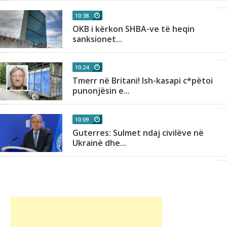
10:38
OKB i kërkon SHBA-ve të heqin
sanksionet...
10:24
Tmerr në Britani! Ish-kasapi c*pëtoi
punonjësin e...
10:09
Guterres: Sulmet ndaj civilëve në
Ukrainë dhe...