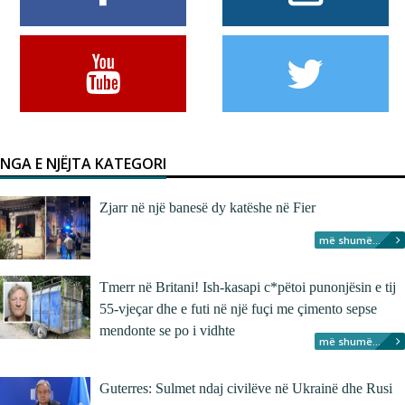
NGA E NJËJTA KATEGORI
Zjarr në një banesë dy katëshe në Fier
më shumë...
Tmerr në Britani! Ish-kasapi c*pëtoi punonjësin e tij
55-vjeçar dhe e futi në një fuçi me çimento sepse
mendonte se po i vidhte
më shumë...
Guterres: Sulmet ndaj civilëve në Ukrainë dhe Rusi