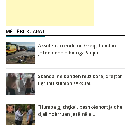
MË TË KLIKUARAT
Aksident i rëndë në Greqi, humbin
jetën nënë e bir nga Shqip...
Skandal në bandën muzikore, drejtori
i grupit sulmon s*ksual...
“Humba gjithçka”, bashkëshortja dhe
djali ndërruan jetë në a...