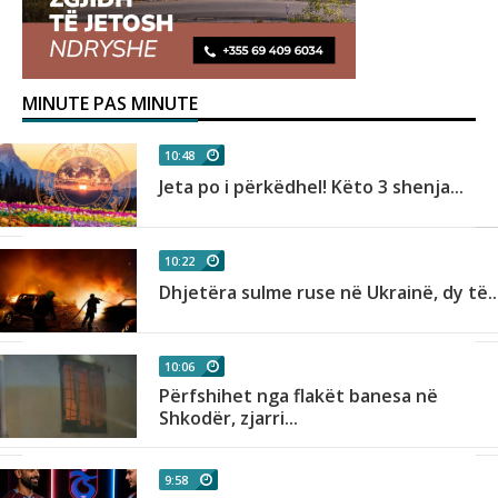
MINUTE PAS MINUTE
10:48
Jeta po i përkëdhel! Këto 3 shenja...
10:22
Dhjetëra sulme ruse në Ukrainë, dy të..
10:06
Përfshihet nga flakët banesa në
Shkodër, zjarri...
9:58