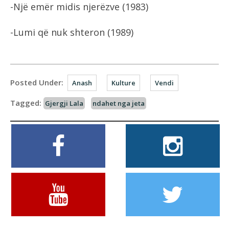
-Një emër midis njerëzve (1983)
-Lumi që nuk shteron (1989)
Posted Under:
Anash
Kulture
Vendi
Tagged:
Gjergji Lala
ndahet nga jeta