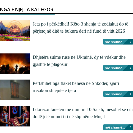
NGA E NJËJTA KATEGORI
Jeta po i përkëdhel! Këto 3 shenja të zodiakut do të
përjetojnë ditë të bukura deri në fund të vitit 2026
më shumë...
Dhjetëra sulme ruse në Ukrainë, dy të vdekur dhe
gjashtë të plagosur
më shumë...
Përfshihet nga flakët banesa në Shkodër, zjarri
rrezikon shtëpitë e tjera
më shumë...
I dorëzoi fanelën me numrin 10 Salah, mësohet se cili
do të jetë numri i ri në shpinën e Muçit
më shumë...