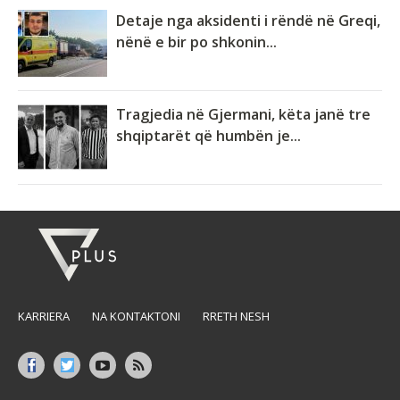
Detaje nga aksidenti i rëndë në Greqi,
nënë e bir po shkonin...
Tragjedia në Gjermani, këta janë tre
shqiptarët që humbën je...
KARRIERA
NA KONTAKTONI
RRETH NESH