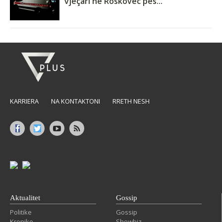
vjeçari në Roskovec pës...
KARRIERA
NA KONTAKTONI
RRETH NESH
Aktualitet
Gossip
Politike
Gossip
Kronike
Showbiz