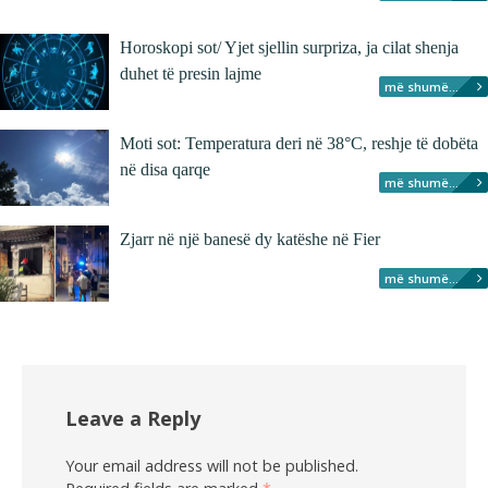
Horoskopi sot/ Yjet sjellin surpriza, ja cilat shenja
duhet të presin lajme
më shumë...
Moti sot: Temperatura deri në 38°C, reshje të dobëta
në disa qarqe
më shumë...
Zjarr në një banesë dy katëshe në Fier
më shumë...
Leave a Reply
Your email address will not be published.