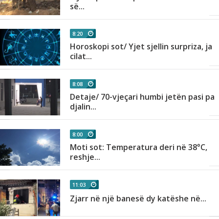
së...
8:20
Horoskopi sot/ Yjet sjellin surpriza, ja
cilat...
8:08
Detaje/ 70-vjeçari humbi jetën pasi pa
djalin...
8:00
Moti sot: Temperatura deri në 38°C,
reshje...
11:03
Zjarr në një banesë dy katëshe në...