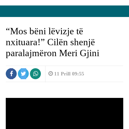
“Mos bëni lëvizje të
nxituara!” Cilën shenjë
paralajmëron Meri Gjini
11 Prill 09:55