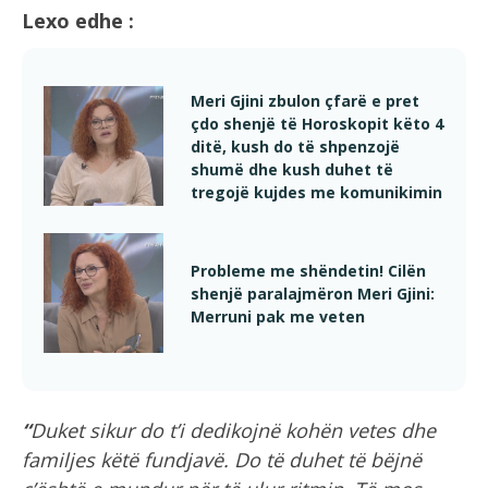
Lexo edhe :
Meri Gjini zbulon çfarë e pret
çdo shenjë të Horoskopit këto 4
ditë, kush do të shpenzojë
shumë dhe kush duhet të
tregojë kujdes me komunikimin
Probleme me shëndetin! Cilën
shenjë paralajmëron Meri Gjini:
Merruni pak me veten
“
Duket sikur do t’i dedikojnë kohën vetes dhe
familjes këtë fundjavë. Do të duhet të bëjnë