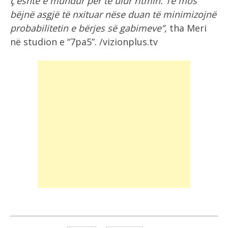
ç’është e mundur për të ulur ritmin. Të mos
bëjnë asgjë të nxituar nëse duan të minimizojnë
probabilitetin e bërjes së gabimeve”,
tha Meri
në studion e “7pa5”. /vizionplus.tv