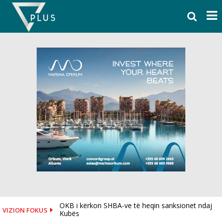
Skip
to
content
OKB i kërkon SHBA-ve të heqin sanksionet ndaj
VIZION FOKUS
Kubës