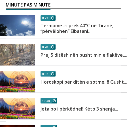
MINUTE PAS MINUTE
8:23
sa
Termometri prek 40°C në Tiranë,
“përvëlohen” Elbasani...
8:20
Prej 5 ditësh nën pushtimin e flakëve,..
8:02
.
Horoskopi për ditën e sotme, 8 Gusht..
10:48
Jeta po i përkëdhel! Këto 3 shenja...