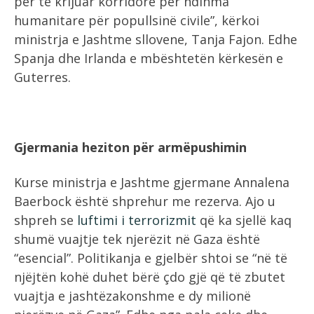
për të krijuar korridore për ndihma
humanitare për popullsinë civile”, kërkoi
ministrja e Jashtme sllovene, Tanja Fajon. Edhe
Spanja dhe Irlanda e mbështetën kërkesën e
Guterres.
Gjermania heziton për armëpushimin
Kurse ministrja e Jashtme gjermane Annalena
Baerbock është shprehur me rezerva. Ajo u
shpreh se
luftimi i terrorizmit
që ka sjellë kaq
shumë vuajtje tek njerëzit në Gaza është
“esencial”. Politikanja e gjelbër shtoi se “në të
njëjtën kohë duhet bërë çdo gjë që të zbutet
vuajtja e jashtëzakonshme e dy milionë