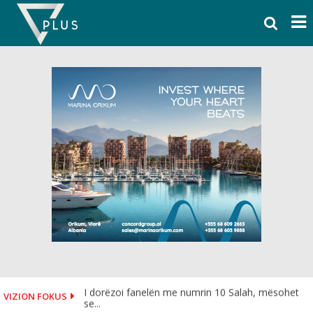
Skip
to
content
I dorëzoi fanelën me numrin 10 Salah, mësohet
VIZION FOKUS
se...