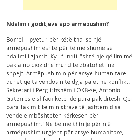
Ndalim i goditjeve apo armëpushim?
Borrell i pyetur për këtë tha, se një
armëpushim është për të më shumë se
ndalimi i zjarrit. Ky i fundit është një qëllim më
pak ambicioz dhe mund të zbatohet më
shpejt. Armëpushimin për arsye humanitare
duhet që ta vendosin të dyja palët në konflikt.
Sekretari i Përgjithshëm i OKB-së, Antonio
Guterres e shfaqi këtë ide para pak ditësh. Që
para takimit të ministrave të Jashtëm disa
vende e mbështetën kërkesën për
armëpushim. “Ne bëjmë thirrje për një
armëpushim urgjent për arsye humanitare,