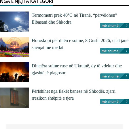
NGA E NJËJTA KATEGORI
Termometri prek 40°C në Tiranë, “përvëlohen”
Elbasani dhe Shkodra
më shumë...
Horoskopi për ditën e sotme, 8 Gusht 2026, cilat janë
shenjat më me fat
më shumë...
Dhjetëra sulme ruse në Ukrainë, dy të vdekur dhe
gjashtë të plagosur
më shumë...
Përfshihet nga flakët banesa në Shkodër, zjarri
rrezikon shtëpitë e tjera
më shumë...