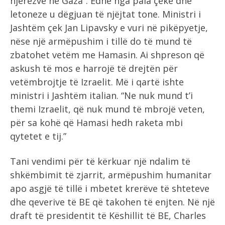
njerëzve në Gaza”. Edhe nga pala çeke dhe
letoneze u dëgjuan të njëjtat tone. Ministri i
Jashtëm çek Jan Lipavsky e vuri në pikëpyetje,
nëse një armëpushim i tillë do të mund të
zbatohet vetëm me Hamasin. Ai shpreson që
askush të mos e harrojë të drejtën për
vetëmbrojtje të Izraelit. Më i qartë ishte
ministri i Jashtëm italian. “Ne nuk mund t’i
themi Izraelit, që nuk mund të mbrojë veten,
për sa kohë që Hamasi hedh raketa mbi
qytetet e tij.”
Tani vendimi për të kërkuar një ndalim të
shkëmbimit të zjarrit, armëpushim humanitar
apo asgjë të tillë i mbetet krerëve të shteteve
dhe qeverive të BE që takohen të enjten. Në një
draft të presidentit të Këshillit të BE, Charles