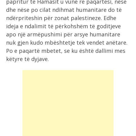
papritur të Hamasit u vunë re paqartësi, nëse
dhe nëse po cilat ndihmat humanitare do të
ndërpriteshin për zonat palestineze. Edhe
ideja e ndalimit të përkohshëm të goditjeve
apo një armëpushimi për arsye humanitare
nuk gjen kudo mbështetje tek vendet anëtare.
Po e paqartë mbetet, se ku është dallimi mes
këtyre të dyjave.