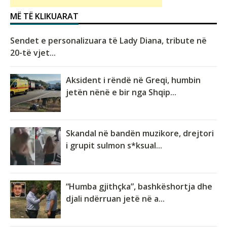
MË TË KLIKUARAT
Sendet e personalizuara të Lady Diana, tribute në
20-të vjet...
Aksident i rëndë në Greqi, humbin
jetën nënë e bir nga Shqip...
Skandal në bandën muzikore, drejtori
i grupit sulmon s*ksual...
“Humba gjithçka”, bashkëshortja dhe
djali ndërruan jetë në a...