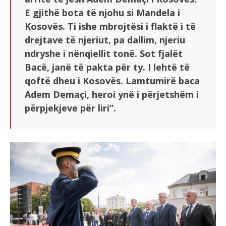
E gjithë bota të njohu si Mandela i
Kosovës. Ti ishe mbrojtësi i flaktë i të
drejtave të njeriut, pa dallim, njeriu
ndryshe i nënqiellit tonë. Sot fjalët
Bacë, janë të pakta për ty. I lehtë të
qoftë dheu i Kosovës. Lamtumirë baca
Adem Demaçi, heroi ynë i përjetshëm i
përpjekjeve për liri”.