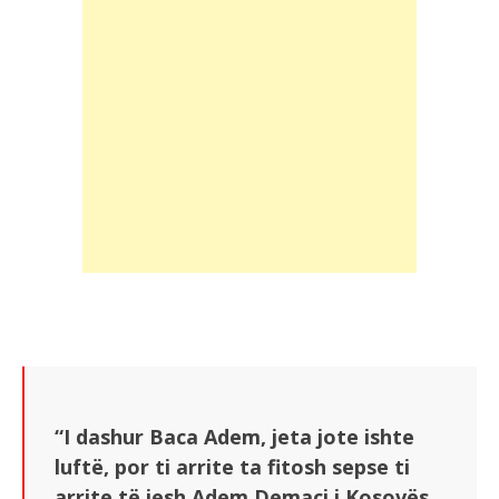
“I dashur Baca Adem, jeta jote ishte
luftë, por ti arrite ta fitosh sepse ti
arrite të jesh Adem Demaçi i Kosovës.