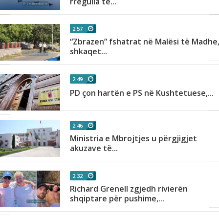
rregulla të...
2:57
i
“Zbrazen” fshatrat në Malësi të Madhe
shkaqet...
2:49
PD çon hartën e PS në Kushtetuese,...
2:46
Ministria e Mbrojtjes u përgjigjet
akuzave të...
2:32
Richard Grenell zgjedh rivierën
shqiptare për pushime,...