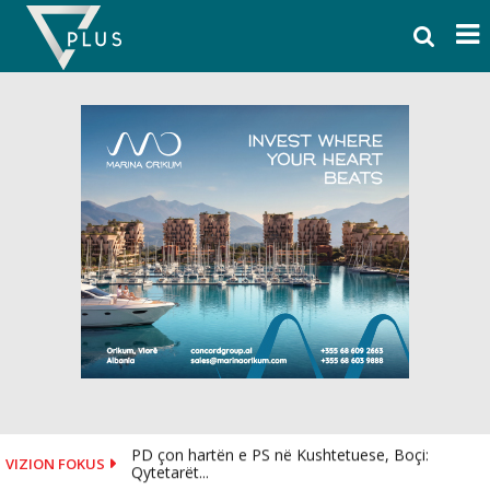
Skip
to
content
PD çon hartën e PS në Kushtetuese, Boçi:
VIZION FOKUS
Qytetarët...