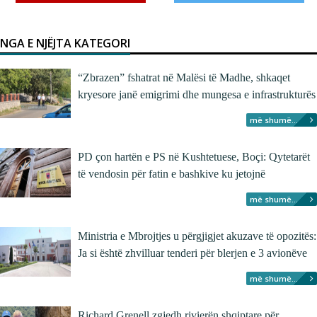
NGA E NJËJTA KATEGORI
“Zbrazen” fshatrat në Malësi të Madhe, shkaqet
kryesore janë emigrimi dhe mungesa e infrastrukturës
më shumë...
PD çon hartën e PS në Kushtetuese, Boçi: Qytetarët
të vendosin për fatin e bashkive ku jetojnë
më shumë...
Ministria e Mbrojtjes u përgjigjet akuzave të opozitës:
Ja si është zhvilluar tenderi për blerjen e 3 avionëve
më shumë...
Richard Grenell zgjedh rivierën shqiptare për