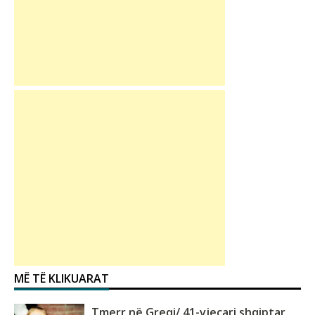
MË TË KLIKUARAT
Tmerr në Greqi/ 41-vjeçari shqiptar