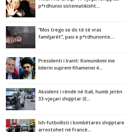
p*rdhunoi sistematikisht...
“Mos trego se do të të vras
familjarët”, pasi e p*rdhunonte...
Presidenti i Iranit: Komunikimi me
liderin suprem Khamenei ë...
Aksident i rëndë në Itali, humb jetën
33-vjeçari shqiptar (E...
Ish-futbollisti i kombëtares shqiptare
arrestohet në Francë...