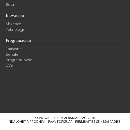
Bota
Inovacion
Shkencë
Teknologji
Programacion
Emisione
Seriale
Programi javor
LIVE
© VIZION PLUS TV ALBANIA 1999 - 2026
NDALOHET RIPRODHIMI I PAAUTORIZUAR I PERMBAJTJES SE KESAJ FAQEJE.