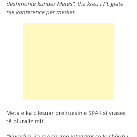
dëshmonte kundër Metës”, tha kreu i PL gjatë
një konference për mediet.
Meta e ka cilësuar drejtuesin e SPAK si vrasës
të pluralizimit.
“Nuredini, ka më shume integritet se kushëriri i