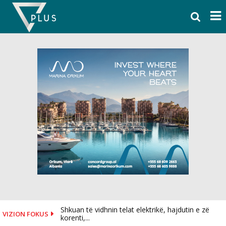
Skip
to
content
Shkuan të vidhnin telat elektrikë, hajdutin e zë
VIZION FOKUS
korenti,...