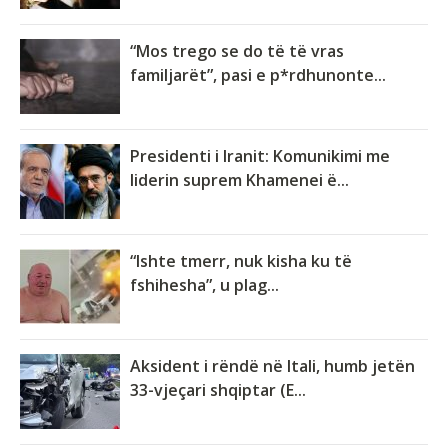
“Mos trego se do të të vras
familjarët”, pasi e p*rdhunonte...
Presidenti i Iranit: Komunikimi me
liderin suprem Khamenei ë...
“Ishte tmerr, nuk kisha ku të
fshihesha”, u plag...
Aksident i rëndë në Itali, humb jetën
33-vjeçari shqiptar (E...