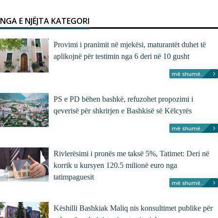
NGA E NJËJTA KATEGORI
Provimi i pranimit në mjekësi, maturantët duhet të
aplikojnë për testimin nga 6 deri në 10 gusht
më shumë...
PS e PD bëhen bashkë, refuzohet propozimi i
qeverisë për shkrirjen e Bashkisë së Këlcyrës
më shumë...
Rivlerësimi i pronës me taksë 5%, Tatimet: Deri në
korrik u kursyen 120.5 milionë euro nga
tatimpaguesit
më shumë...
Këshilli Bashkiak Maliq nis konsultimet publike për