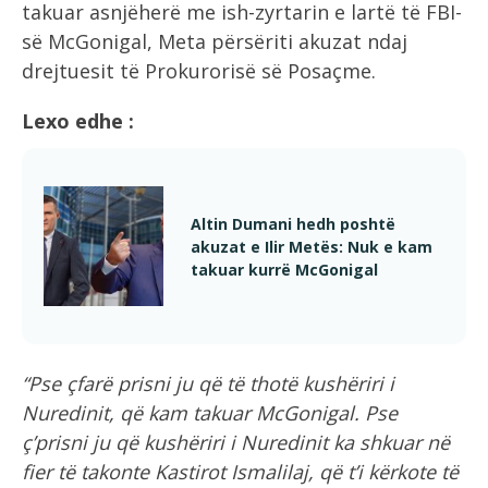
takuar asnjëherë me ish-zyrtarin e lartë të FBI-
së McGonigal, Meta përsëriti akuzat ndaj
drejtuesit të Prokurorisë së Posaçme.
Lexo edhe :
Altin Dumani hedh poshtë
akuzat e Ilir Metës: Nuk e kam
takuar kurrë McGonigal
“Pse çfarë prisni ju që të thotë kushëriri i
Nuredinit, që kam takuar McGonigal. Pse
ç’prisni ju që kushëriri i Nuredinit ka shkuar në
fier të takonte Kastirot Ismalilaj, që t’i kërkote të