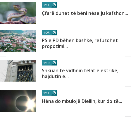
2:11
Çfarë duhet të bëni nëse ju kafshon...
1:25
PS e PD bëhen bashkë, refuzohet
n
propozimi...
1:19
Shkuan të vidhnin telat elektrikë,
hajdutin e...
1:11
ë
Hëna do mbulojë Diellin, kur do të...