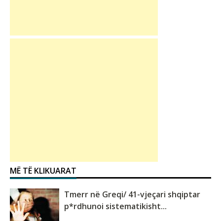
MË TË KLIKUARAT
Tmerr në Greqi/ 41-vjeçari shqiptar
p*rdhunoi sistematikisht...