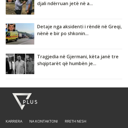
djali ndërruan jetë në a...
Detaje nga aksidenti i rëndë në Greqi,
nënë e bir po shkonin...
Tragjedia në Gjermani, këta janë tre
shqiptarët që humbën je...
KARRIERA
NA KONTAKTONI
RRETH NESH