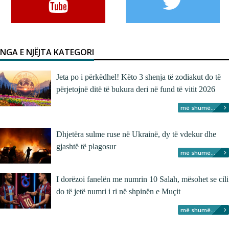
NGA E NJËJTA KATEGORI
Jeta po i përkëdhel! Këto 3 shenja të zodiakut do të
përjetojnë ditë të bukura deri në fund të vitit 2026
më shumë...
Dhjetëra sulme ruse në Ukrainë, dy të vdekur dhe
gjashtë të plagosur
më shumë...
I dorëzoi fanelën me numrin 10 Salah, mësohet se cili
do të jetë numri i ri në shpinën e Muçit
më shumë...