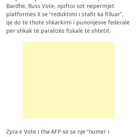
Bardhë, Russ Vote, njoftoi sot nëpërmjet
platformës X se “reduktimi i stafit ka filluar”,
që do të thotë shkarkimi i punonjësve federalë
për shkak të paralizës fiskale të shtetit.
Zyra e Vote i tha AFP-së se një “numër i