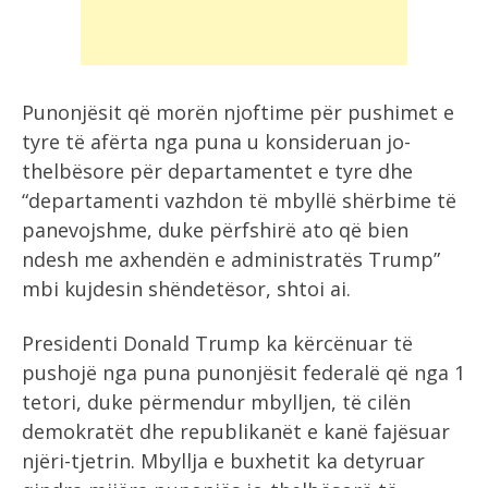
Punonjësit që morën njoftime për pushimet e
tyre të afërta nga puna u konsideruan jo-
thelbësore për departamentet e tyre dhe
“departamenti vazhdon të mbyllë shërbime të
panevojshme, duke përfshirë ato që bien
ndesh me axhendën e administratës Trump”
mbi kujdesin shëndetësor, shtoi ai.
Presidenti Donald Trump ka kërcënuar të
pushojë nga puna punonjësit federalë që nga 1
tetori, duke përmendur mbylljen, të cilën
demokratët dhe republikanët e kanë fajësuar
njëri-tjetrin. Mbyllja e buxhetit ka detyruar