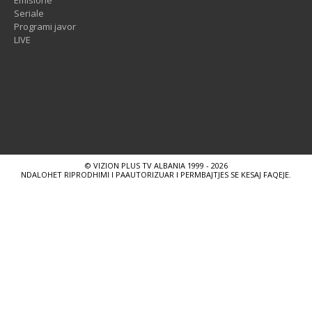
Seriale
Programi javor
LIVE
© VIZION PLUS TV ALBANIA 1999 - 2026
NDALOHET RIPRODHIMI I PAAUTORIZUAR I PERMBAJTJES SE KESAJ FAQEJE.