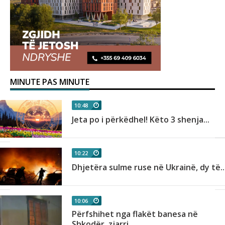
MINUTE PAS MINUTE
10:48
Jeta po i përkëdhel! Këto 3 shenja...
10:22
Dhjetëra sulme ruse në Ukrainë, dy të..
10:06
Përfshihet nga flakët banesa në
Shkodër, zjarri...