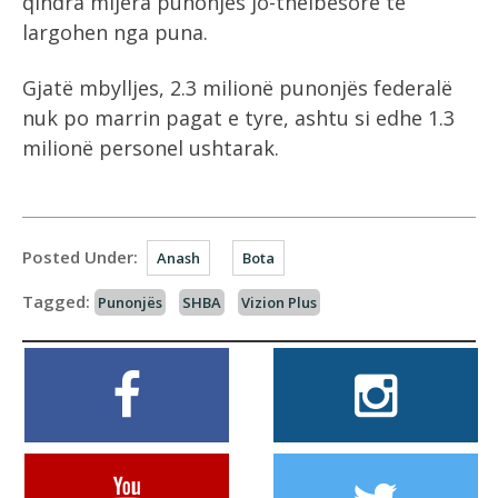
qindra mijëra punonjës jo-thelbësorë të
largohen nga puna.
Gjatë mbylljes, 2.3 milionë punonjës federalë
nuk po marrin pagat e tyre, ashtu si edhe 1.3
milionë personel ushtarak.
Posted Under:
Anash
Bota
Tagged:
Punonjës
SHBA
Vizion Plus