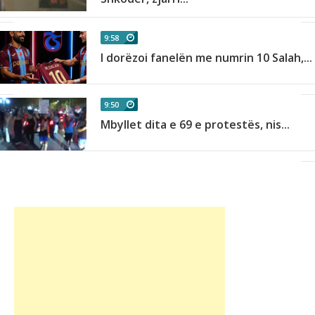
9:58
I dorëzoi fanelën me numrin 10 Salah,...
9:50
Mbyllet dita e 69 e protestës, nis...