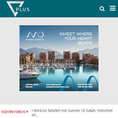
Skip
to
content
I dorëzoi fanelën me numrin 10 Salah, mësohet
VIZION FOKUS
se...