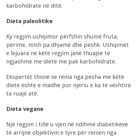
karbohidrate në ditë.
Dieta paleolitike
Ky regjim ushqimor përfshin shumë fruta,
perime, mish pa dhjamë dhe peshk. Ushqimet
e lejuara në këtë regjim janë thuajse të
ngjashme me dietë me pak karbohidrate.
Ekspertët thonë se rënia nga pesha me këtë
dietë është e madhe por njeriu e ka të vështirë
ta ruajë atë.
Dieta vegane
Një regjim i tillë u vjen në ndihmë diabetikëve
të arrijnë objektivin e tyre për rënien nga