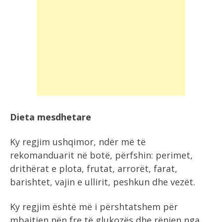
Dieta mesdhetare
Ky regjim ushqimor, ndër më të
rekomanduarit në botë, përfshin: perimet,
drithërat e plota, frutat, arrorët, farat,
barishtet, vajin e ullirit, peshkun dhe vezët.
Ky regjim është më i përshtatshem për
mbajtjen nën fre të glukozës dhe rënien nga