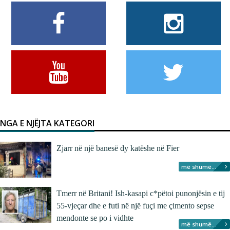
NGA E NJËJTA KATEGORI
Zjarr në një banesë dy katëshe në Fier
më shumë...
Tmerr në Britani! Ish-kasapi c*pëtoi punonjësin e tij
55-vjeçar dhe e futi në një fuçi me çimento sepse
mendonte se po i vidhte
më shumë...