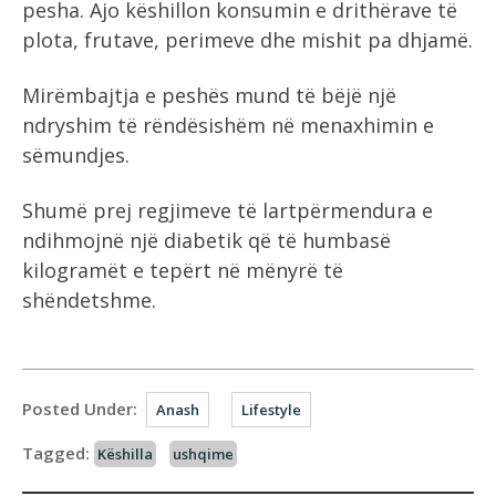
pesha. Ajo këshillon konsumin e drithërave të
plota, frutave, perimeve dhe mishit pa dhjamë.
Mirëmbajtja e peshës mund të bëjë një
ndryshim të rëndësishëm në menaxhimin e
sëmundjes.
Shumë prej regjimeve të lartpërmendura e
ndihmojnë një diabetik që të humbasë
kilogramët e tepërt në mënyrë të
shëndetshme.
Posted Under:
Anash
Lifestyle
Tagged:
Këshilla
ushqime