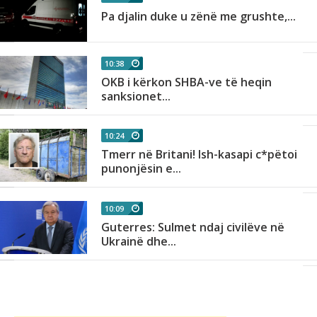
Pa djalin duke u zënë me grushte,...
10:38
OKB i kërkon SHBA-ve të heqin
sanksionet...
10:24
Tmerr në Britani! Ish-kasapi c*pëtoi
punonjësin e...
10:09
Guterres: Sulmet ndaj civilëve në
Ukrainë dhe...