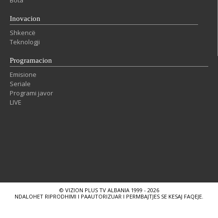
Bota
Inovacion
Shkencë
Teknologji
Programacion
Emisione
Seriale
Programi javor
LIVE
© VIZION PLUS TV ALBANIA 1999 - 2026
NDALOHET RIPRODHIMI I PAAUTORIZUAR I PERMBAJTJES SE KESAJ FAQEJE.