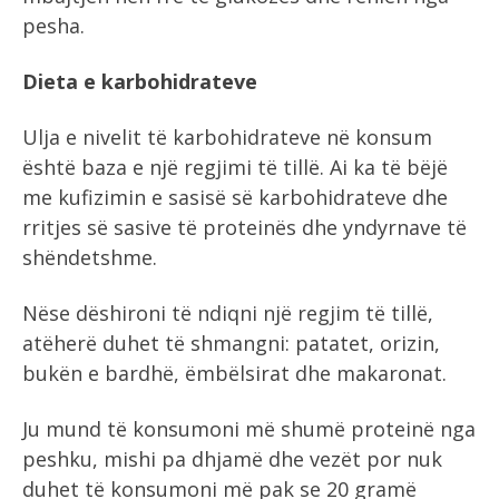
pesha.
Dieta e karbohidrateve
Ulja e nivelit të karbohidrateve në konsum
është baza e një regjimi të tillë. Ai ka të bëjë
me kufizimin e sasisë së karbohidrateve dhe
rritjes së sasive të proteinës dhe yndyrnave të
shëndetshme.
Nëse dëshironi të ndiqni një regjim të tillë,
atëherë duhet të shmangni: patatet, orizin,
bukën e bardhë, ëmbëlsirat dhe makaronat.
Ju mund të konsumoni më shumë proteinë nga
peshku, mishi pa dhjamë dhe vezët por nuk
duhet të konsumoni më pak se 20 gramë