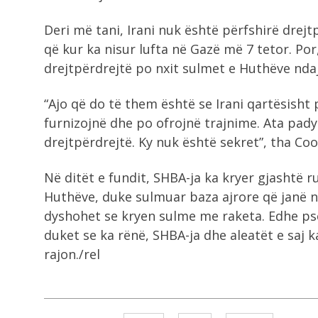
Deri më tani, Irani nuk është përfshirë drejt
që kur ka nisur lufta në Gazë më 7 tetor. Po
drejtpërdrejtë po nxit sulmet e Huthëve ndaj
“Ajo që do të them është se Irani qartësisht
furnizojnë dhe po ofrojnë trajnime. Ata pad
drejtpërdrejtë. Ky nuk është sekret”, tha Coo
Në ditët e fundit, SHBA-ja ka kryer gjashtë 
Huthëve, duke sulmuar baza ajrore që janë n
dyshohet se kryen sulme me raketa. Edhe pse
duket se ka rënë, SHBA-ja dhe aleatët e saj k
rajon./rel