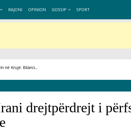
RAJONI
OPINION
GOSSIP
SPORT
i në terren,...
ani drejtpërdrejt i përf
e