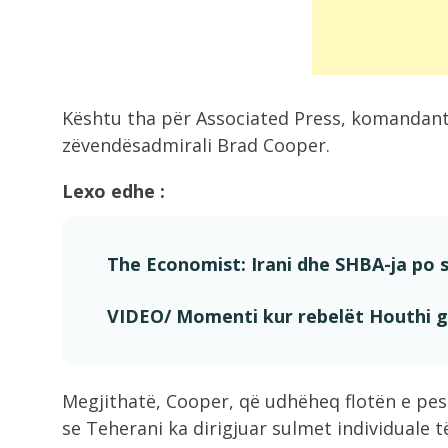
gjendjen...
9:43
Aksident i trefishtë në Gjirokastër
Kështu tha për Associated Press, komandant
zëvendësadmirali Brad Cooper.
9:40
Lexo edhe :
Përfundon dita e 70-të e protestës
nis...
The Economist: Irani dhe SHBA-ja po 
9:29
Lamallari në Krujë: Policia ka arres
VIDEO/ Momenti kur rebelët Houthi g
autorin...
9:17
Megjithatë, Cooper, që udhëheq flotën e pest
Irani vendos kushte për rihapjen e
Hormuzit
se Teherani ka dirigjuar sulmet individuale t