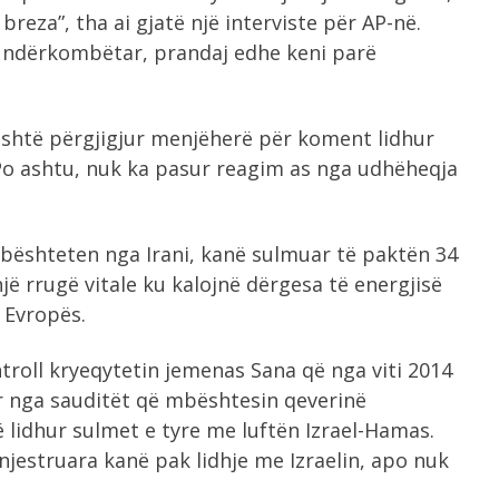
reza”, tha ai gjatë një interviste për AP-në.
n ndërkombëtar, prandaj edhe keni parë
është përgjigjur menjëherë për koment lidhur
Po ashtu, nuk ka pasur reagim as nga udhëheqja
 mbështeten nga Irani, kanë sulmuar të paktën 34
një rrugë vitale ku kalojnë dërgesa të energjisë
 Evropës.
ntroll kryeqytetin jemenas Sana që nga viti 2014
r nga sauditët që mbështesin qeverinë
 lidhur sulmet e tyre me luftën Izrael-Hamas.
njestruara kanë pak lidhje me Izraelin, apo nuk