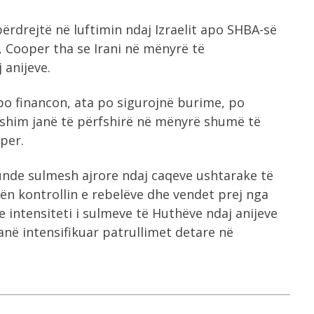
përdrejtë në luftimin ndaj Izraelit apo SHBA-së
r, Cooper tha se Irani në mënyrë të
 anijeve.
 po financon, ata po sigurojnë burime, po
yshim janë të përfshirë në mënyrë shumë të
per.
runde sulmesh ajrore ndaj caqeve ushtarake të
ën kontrollin e rebelëve dhe vendet prej nga
 intensiteti i sulmeve të Huthëve ndaj anijeve
anë intensifikuar patrullimet detare në