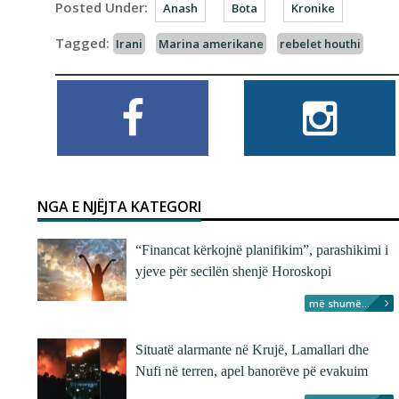
Posted Under:
Anash
Bota
Kronike
Tagged:
Irani
Marina amerikane
rebelet houthi
NGA E NJËJTA KATEGORI
“Financat kërkojnë planifikim”, parashikimi i
yjeve për secilën shenjë Horoskopi
më shumë...
Situatë alarmante në Krujë, Lamallari dhe
Nufi në terren, apel banorëve pë evakuim