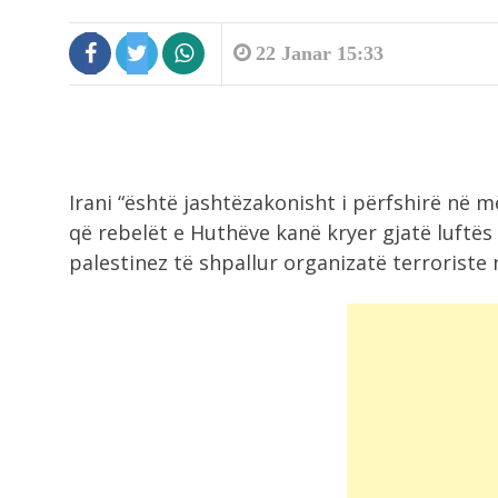
22 Janar 15:33
Irani “është jashtëzakonisht i përfshirë në m
që rebelët e Huthëve kanë kryer gjatë luftës 
palestinez të shpallur organizatë terrorist
10:14
A mund të ndikojnë ëndrrat në