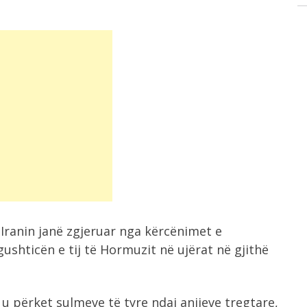
Iranin janë zgjeruar nga kërcënimet e
shticën e tij të Hormuzit në ujërat në gjithë
u përket sulmeve të tyre ndaj anijeve tregtare,