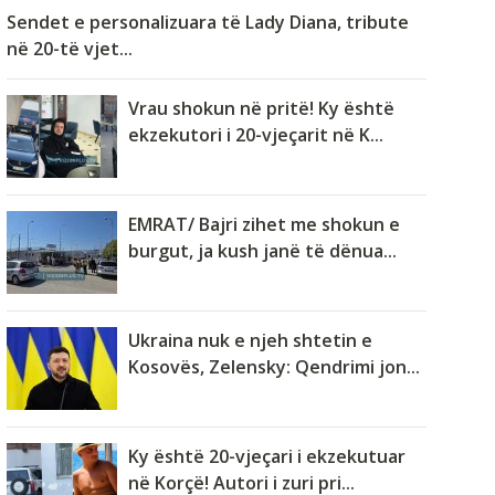
Sendet e personalizuara të Lady Diana, tribute
në 20-të vjet...
Vrau shokun në pritë! Ky është
ekzekutori i 20-vjeçarit në K...
EMRAT/ Bajri zihet me shokun e
burgut, ja kush janë të dënua...
Ukraina nuk e njeh shtetin e
Kosovës, Zelensky: Qendrimi jon...
Ky është 20-vjeçari i ekzekutuar
në Korçë! Autori i zuri pri...