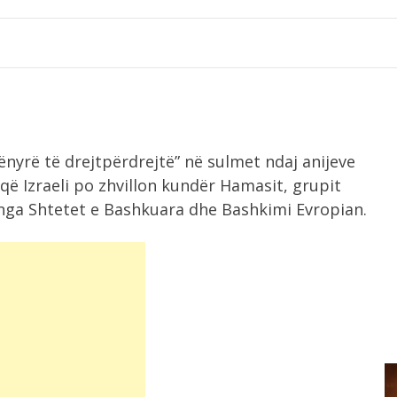
ënyrë të drejtpërdrejtë” në sulmet ndaj anijeve
që Izraeli po zhvillon kundër Hamasit, grupit
e nga Shtetet e Bashkuara dhe Bashkimi Evropian.
8:51
Vrasja e 20 vjeçarit në Korçë,