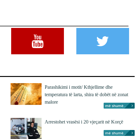
Parashikimi i motit/ Kthjellime dhe
temperatura të larta, shira të dobët në zonat
malore
më shumë...
Arrestohet vrasësi i 20 vjeçarit në Korçë
më shumë...