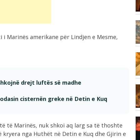
reagon...
8:24
Aksident në aksin Elbasan-Librazhd,
i i Marinës amerikane për Lindjen e Mesme,
makina përplas motorin,...
8:13
,
Vrasja e 20-vjeçarit, RENEA rrethon
varrezat e...
shkojnë drejt luftës së madhe
7:59
tuar
Dita e 70-të e protestës, qytetarët
odasin cisternën greke në Detin e Kuq
nisin...
7:34
ë të Marinës, nuk shkoi aq larg sa të thoshte
Vrasja e 20-vjeçarit në Korçë, flet
ë kryera nga Huthët në Detin e Kuq dhe Gjirin e
banorja:...