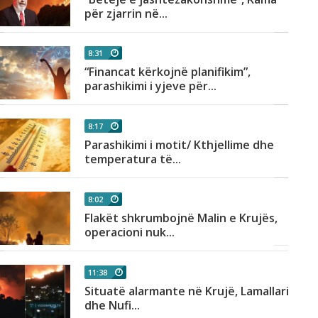
për zjarrin në...
8:31
“Financat kërkojnë planifikim”,
parashikimi i yjeve për...
8:17
Parashikimi i motit/ Kthjellime dhe
temperatura të...
8:02
Flakët shkrumbojnë Malin e Krujës,
operacioni nuk...
11:38
Situatë alarmante në Krujë, Lamallari
dhe Nufi...