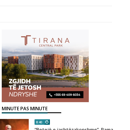
MINUTE PAS MINUTE
8:40
“Betejë e jashtëzakonshme”, Rama