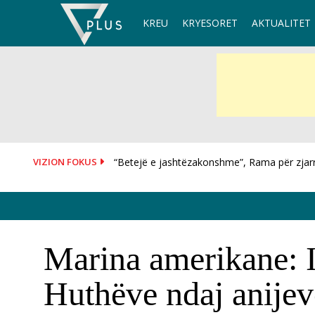
Skip
KREU
KRYESORET
AKTUALITET
to
content
VIZION FOKUS
Situatë alarmante në Krujë, Lamallari dhe Nuf
Marina amerikane: Ir
Huthëve ndaj anijev