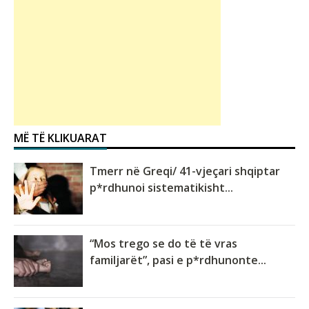
MË TË KLIKUARAT
Tmerr në Greqi/ 41-vjeçari shqiptar
p*rdhunoi sistematikisht...
“Mos trego se do të të vras
familjarët”, pasi e p*rdhunonte...