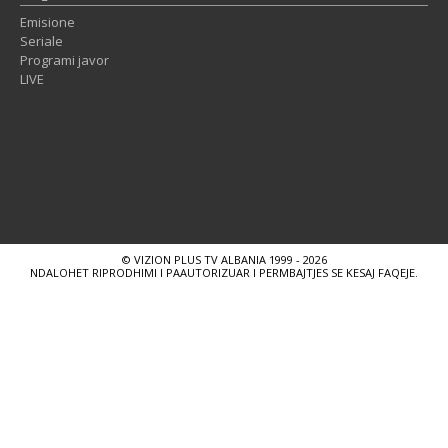
Emisione
Seriale
Programi javor
LIVE
© VIZION PLUS TV ALBANIA 1999 - 2026
NDALOHET RIPRODHIMI I PAAUTORIZUAR I PERMBAJTJES SE KESAJ FAQEJE.