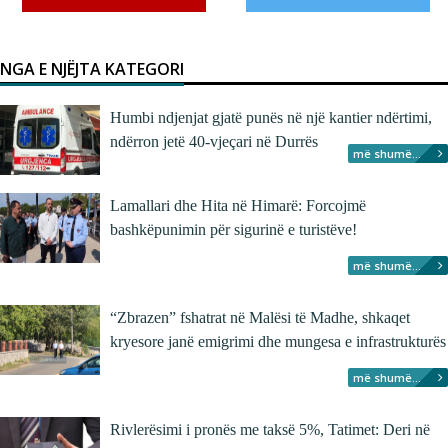
NGA E NJËJTA KATEGORI
Humbi ndjenjat gjatë punës në një kantier ndërtimi,
ndërron jetë 40-vjeçari në Durrës
më shumë...
Lamallari dhe Hita në Himarë: Forcojmë
bashkëpunimin për sigurinë e turistëve!
më shumë...
“Zbrazen” fshatrat në Malësi të Madhe, shkaqet
kryesore janë emigrimi dhe mungesa e infrastrukturës
më shumë...
Rivlerësimi i pronës me taksë 5%, Tatimet: Deri në