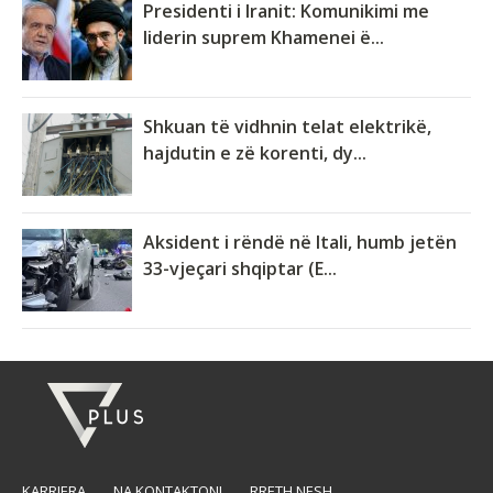
Presidenti i Iranit: Komunikimi me
liderin suprem Khamenei ë...
Shkuan të vidhnin telat elektrikë,
hajdutin e zë korenti, dy...
Aksident i rëndë në Itali, humb jetën
33-vjeçari shqiptar (E...
KARRIERA
NA KONTAKTONI
RRETH NESH