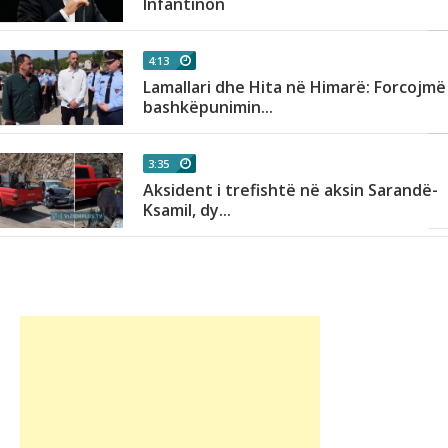
Infantinon
4:13
Lamallari dhe Hita në Himarë: Forcojmë
bashkëpunimin...
3:35
Aksident i trefishtë në aksin Sarandë-
Ksamil, dy...