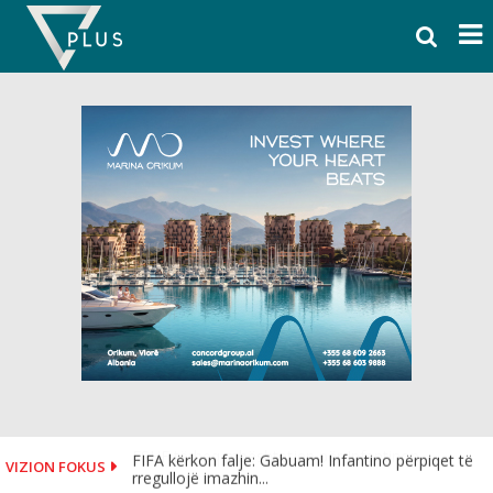
Skip
to
content
FIFA kërkon falje: Gabuam! Infantino përpiqet të
VIZION FOKUS
rregullojë imazhin...