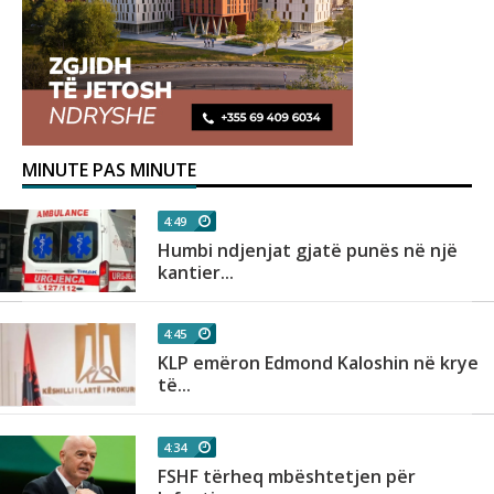
MINUTE PAS MINUTE
4:49
Humbi ndjenjat gjatë punës në një
kantier...
4:45
KLP emëron Edmond Kaloshin në krye
të...
4:34
FSHF tërheq mbështetjen për