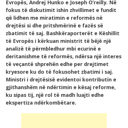
Evropës, Andrej Hunko e Joseph O’reilly.
Në
fokus të diskutimit ishin zhvillimet e fundit
që lidhen me miratimin e reformës në
drejtësi si dhe pritshmërinë e fazës së
zbatimit të saj. Bashkëraporterët e Këshillit
të Evropës i kërkuan ministrit të bëjë një
analizë të përmbledhur mbi ecurinë e
deritanishme të reformës, ndërsa një interes
të veçantë shprehën edhe per drejtimet
kryesore ku do të fokusohet zbatimi i saj.
Ministri i drejtësisë evidentoi kontributin e
gjithanshëm në ndërtimin e kësaj reforme,
ku sipas tij, një rol të madh luajti edhe
ekspertiza ndërkombëtare.