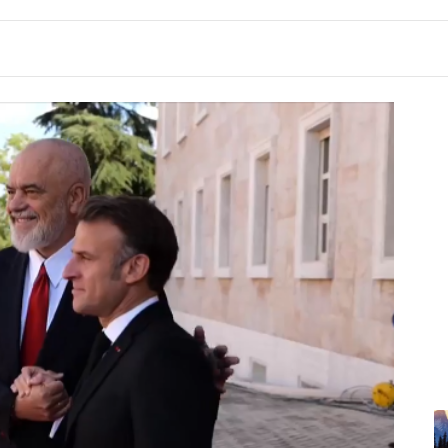
7:48
Përmbytje në Indi, raportohet për