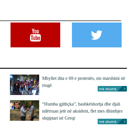
Mbyllet dita e 69 e protestës, nis marshimi në
rrugë
më shumë...
“Humba gjithçka”, bashkëshortja dhe djali
ndërruan jetë në aksident, flet mes dhimbjes
shqiptari në Greqi
më shumë...