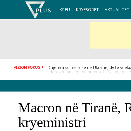
Skip
KREU
KRYESORET
AKTUALITET
to
content
VIZION FOKUS
I dorëzoi fanelën me numrin 10 Salah, mësoh
Macron në Tiranë, R
kryeministri