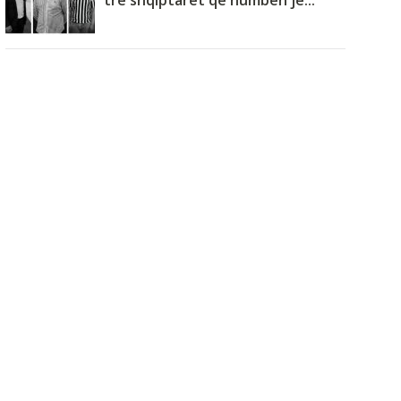
tre shqiptarët që humbën je...