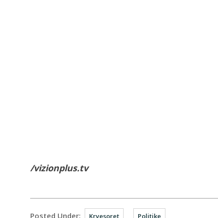
/vizionplus.tv
Posted Under:
Kryesoret
Politike