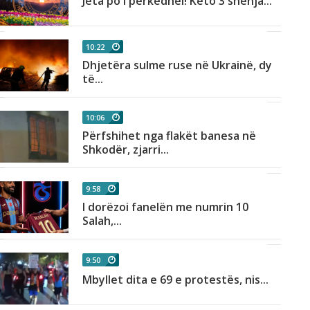
Jeta po i përkëdhel! Këto 3 shenja...
10:22
Dhjetëra sulme ruse në Ukrainë, dy
të...
10:06
Përfshihet nga flakët banesa në
Shkodër, zjarri...
9:58
I dorëzoi fanelën me numrin 10
Salah,...
9:50
Mbyllet dita e 69 e protestës, nis...