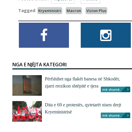
Tagged:
Kryeministri
Macron
Vizion Plus
NGA E NJËJTA KATEGORI
Përfshihet nga flakët banesa në Shkodër,
zjarri rrezikon shtëpitë e tjera
më shumë...
Dita e 69 e protestës, qytetarët nisen drejt
Kryeministrisë
më shumë...