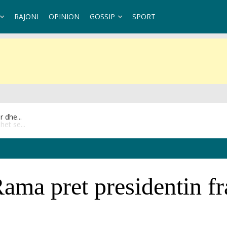
RAJONI
OPINION
GOSSIP
SPORT
et se...
ama pret presidentin f