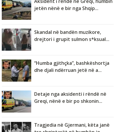
Aksident i rëndë në Greqi, humbin
jetën nënë e bir nga Shqip...
Skandal në bandën muzikore,
drejtori i grupit sulmon s*ksual...
“Humba gjithçka”, bashkëshortja
dhe djali ndërruan jetë në a...
Detaje nga aksidenti i rëndë në
Greqi, nënë e bir po shkonin...
Tragjedia në Gjermani, këta janë