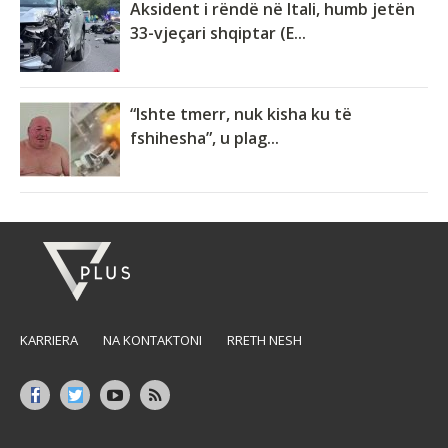
Aksident i rëndë në Itali, humb jetën
33-vjeçari shqiptar (E...
“Ishte tmerr, nuk kisha ku të
fshihesha”, u plag...
KARRIERA
NA KONTAKTONI
RRETH NESH