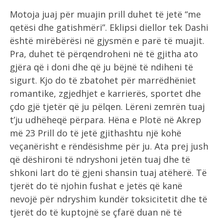
Motoja juaj për muajin prill duhet të jetë “me
qetësi dhe gatishmëri”. Eklipsi diellor tek Dashi
është mirëbërësi në gjysmën e parë të muajit.
Pra, duhet të përqendroheni në të gjitha ato
gjëra që i doni dhe që ju bëjnë të ndiheni të
sigurt. Kjo do të zbatohet për marrëdhëniet
romantike, zgjedhjet e karrierës, sportet dhe
çdo gjë tjetër që ju pëlqen. Lëreni zemrën tuaj
t’ju udhëheqë përpara. Hëna e Plotë në Akrep
më 23 Prill do të jetë gjithashtu një kohë
veçanërisht e rëndësishme për ju. Ata prej jush
që dëshironi të ndryshoni jetën tuaj dhe të
shkoni lart do të gjeni shansin tuaj atëherë. Të
tjerët do të njohin fushat e jetës që kanë
nevojë për ndryshim kundër toksicitetit dhe të
tjerët do të kuptojnë se çfarë duan në të