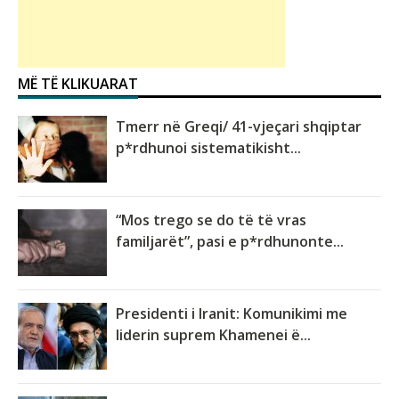
MË TË KLIKUARAT
Tmerr në Greqi/ 41-vjeçari shqiptar
p*rdhunoi sistematikisht...
“Mos trego se do të të vras
familjarët”, pasi e p*rdhunonte...
Presidenti i Iranit: Komunikimi me
liderin suprem Khamenei ë...