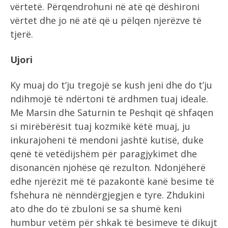
vërtetë. Përqendrohuni në atë që dëshironi
vërtet dhe jo në atë që u pëlqen njerëzve të
tjerë.
Ujori
Ky muaj do t’ju tregojë se kush jeni dhe do t’ju
ndihmojë të ndërtoni të ardhmen tuaj ideale.
Me Marsin dhe Saturnin te Peshqit që shfaqen
si mirëbërësit tuaj kozmikë këtë muaj, ju
inkurajoheni të mendoni jashtë kutisë, duke
qenë të vetëdijshëm për paragjykimet dhe
disonancën njohëse që rezulton. Ndonjëherë
edhe njerëzit më të pazakontë kanë besime të
fshehura në nënndërgjegjen e tyre. Zhdukini
ato dhe do të zbuloni se sa shumë keni
humbur vetëm për shkak të besimeve të dikujt