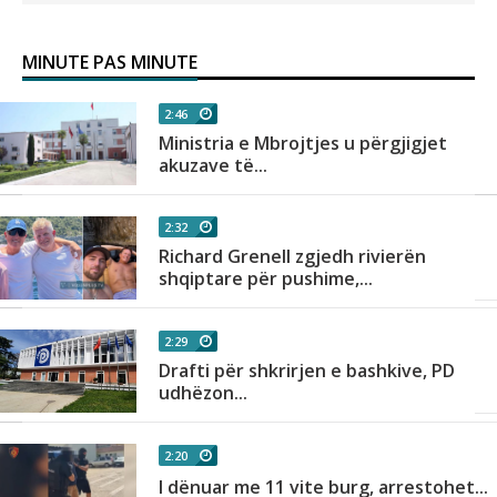
MINUTE PAS MINUTE
2:46
Ministria e Mbrojtjes u përgjigjet
akuzave të...
2:32
Richard Grenell zgjedh rivierën
shqiptare për pushime,...
2:29
Drafti për shkrirjen e bashkive, PD
udhëzon...
2:20
I dënuar me 11 vite burg, arrestohet...