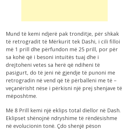
Mund të kemi ndjerë pak tronditje, për shkak
të retrogradit të Mërkurit tek Dashi, i cili filloi
më 1 prill dhe përfundon më 25 prill, por për
sa kohë që i besoni intuitës tuaj dhe i
drejtoheni vetes sa herë që ndiheni të
pasigurt, do të jeni në gjendje të punoni me
retrogradin në vend që të përballeni me të –
veçanërisht nëse i përkisni një prej shenjave të
mëposhtme.
Më 8 Prill kemi një eklips total diellor në Dash.
Eklipset shënojnë ndryshime të rëndësishme
në evolucionin tonë. Çdo shenjë pëson