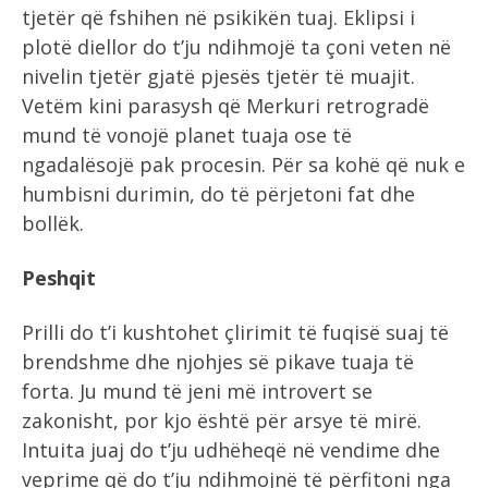
tjetër që fshihen në psikikën tuaj. Eklipsi i
plotë diellor do t’ju ndihmojë ta çoni veten në
nivelin tjetër gjatë pjesës tjetër të muajit.
Vetëm kini parasysh që Merkuri retrogradë
mund të vonojë planet tuaja ose të
ngadalësojë pak procesin. Për sa kohë që nuk e
humbisni durimin, do të përjetoni fat dhe
bollëk.
Peshqit
Prilli do t’i kushtohet çlirimit të fuqisë suaj të
brendshme dhe njohjes së pikave tuaja të
forta. Ju mund të jeni më introvert se
zakonisht, por kjo është për arsye të mirë.
Intuita juaj do t’ju udhëheqë në vendime dhe
veprime që do t’ju ndihmojnë të përfitoni nga