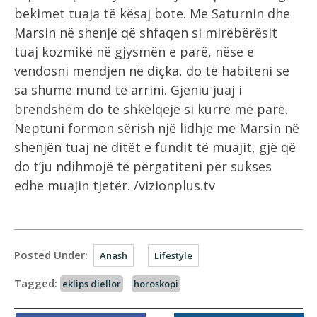
bekimet tuaja të kësaj bote. Me Saturnin dhe
Marsin në shenjë që shfaqen si mirëbërësit
tuaj kozmikë në gjysmën e parë, nëse e
vendosni mendjen në diçka, do të habiteni se
sa shumë mund të arrini. Gjeniu juaj i
brendshëm do të shkëlqejë si kurrë më parë.
Neptuni formon sërish një lidhje me Marsin në
shenjën tuaj në ditët e fundit të muajit, gjë që
do t’ju ndihmojë të përgatiteni për sukses
edhe muajin tjetër. /vizionplus.tv
Posted Under:
Anash
Lifestyle
Tagged:
eklips diellor
horoskopi