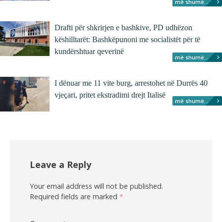
më shumë...
Drafti për shkrirjen e bashkive, PD udhëzon
këshilltarët: Bashkëpunoni me socialistët për të
kundërshtuar qeverinë
më shumë...
I dënuar me 11 vite burg, arrestohet në Durrës 40
vjeçari, pritet ekstradimi drejt Italisë
më shumë...
Leave a Reply
Your email address will not be published.
Required fields are marked
*