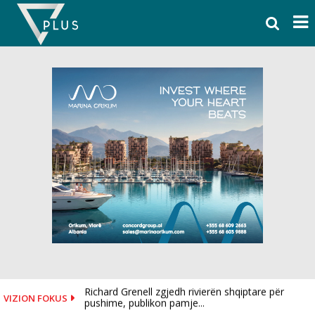
Skip
to
content
Richard Grenell zgjedh rivierën shqiptare për
VIZION FOKUS
pushime, publikon pamje...