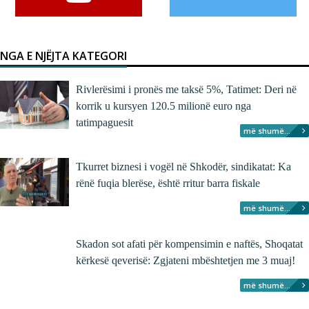
NGA E NJËJTA KATEGORI
Rivlerësimi i pronës me taksë 5%, Tatimet: Deri në
korrik u kursyen 120.5 milionë euro nga
tatimpaguesit
më shumë...
Tkurret biznesi i vogël në Shkodër, sindikatat: Ka
rënë fuqia blerëse, është rritur barra fiskale
më shumë...
Skadon sot afati për kompensimin e naftës, Shoqatat
kërkesë qeverisë: Zgjateni mbështetjen me 3 muaj!
më shumë...