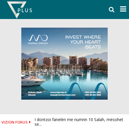
Skip
to
content
I dorëzoi fanelën me numrin 10 Salah, mësohet
VIZION FOKUS
se...