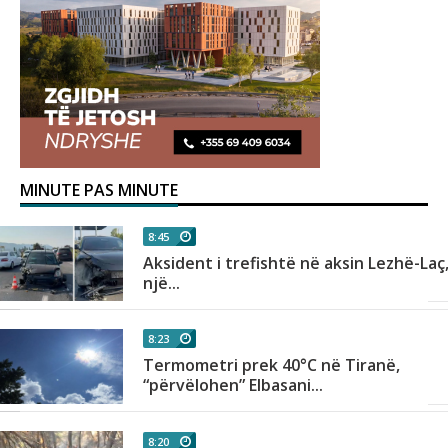
MINUTE PAS MINUTE
8:45
Aksident i trefishtë në aksin Lezhë-Laç
një...
8:23
sa
Termometri prek 40°C në Tiranë,
“përvëlohen” Elbasani...
8:20