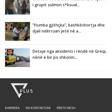
i grupit sulmon s*ksual...
“Humba gjithçka”, bashkëshortja dhe
djali ndërruan jetë në a...
Detaje nga aksidenti i rëndë në Greqi,
nënë e bir po shkonin...
KARRIERA
NA KONTAKTONI
RRETH NESH