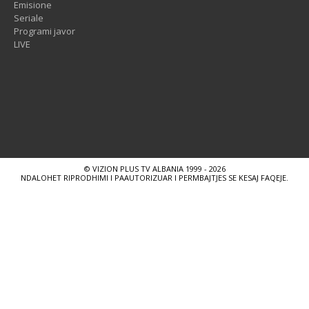
Emisione
Seriale
Programi javor
LIVE
© VIZION PLUS TV ALBANIA 1999 - 2026
NDALOHET RIPRODHIMI I PAAUTORIZUAR I PERMBAJTJES SE KESAJ FAQEJE.