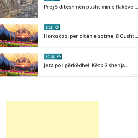
Prej 5 ditësh nën pushtimin e flakëve,..
8:02
.
Horoskopi për ditën e sotme, 8 Gusht..
10:48
Jeta po i përkëdhel! Këto 3 shenja...