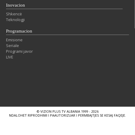
Inovacion
Shkencë
Teknologji
Programacion
Emisione
Seriale
Programi javor
LIVE
© VIZION PLUS TV ALBANIA 1999 - 2026
NDALOHET RIPRODHIMI I PAAUTORIZUAR I PERMBAJTJES SE KESAJ FAQEJE.