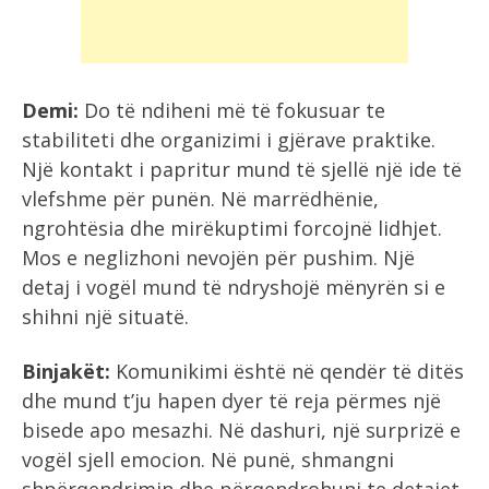
Demi:
Do të ndiheni më të fokusuar te
stabiliteti dhe organizimi i gjërave praktike.
Një kontakt i papritur mund të sjellë një ide të
vlefshme për punën. Në marrëdhënie,
ngrohtësia dhe mirëkuptimi forcojnë lidhjet.
Mos e neglizhoni nevojën për pushim. Një
detaj i vogël mund të ndryshojë mënyrën si e
shihni një situatë.
Binjakët:
Komunikimi është në qendër të ditës
dhe mund t’ju hapen dyer të reja përmes një
bisede apo mesazhi. Në dashuri, një surprizë e
vogël sjell emocion. Në punë, shmangni