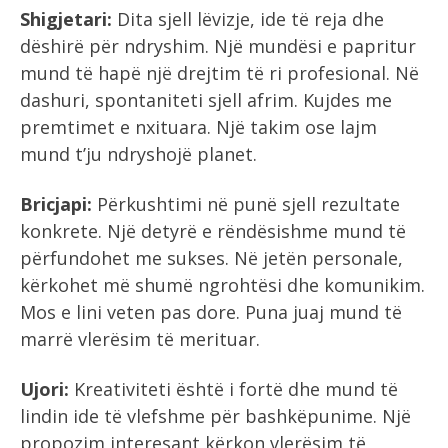
Shigjetari:
Dita sjell lëvizje, ide të reja dhe
dëshirë për ndryshim. Një mundësi e papritur
mund të hapë një drejtim të ri profesional. Në
dashuri, spontaniteti sjell afrim. Kujdes me
premtimet e nxituara. Një takim ose lajm
mund t’ju ndryshojë planet.
Bricjapi:
Përkushtimi në punë sjell rezultate
konkrete. Një detyrë e rëndësishme mund të
përfundohet me sukses. Në jetën personale,
kërkohet më shumë ngrohtësi dhe komunikim.
Mos e lini veten pas dore. Puna juaj mund të
marrë vlerësim të merituar.
Ujori:
Kreativiteti është i fortë dhe mund të
lindin ide të vlefshme për bashkëpunime. Një
propozim interesant kërkon vlerësim të