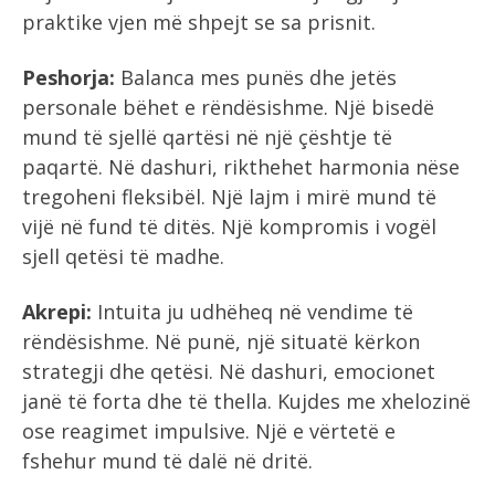
praktike vjen më shpejt se sa prisnit.
Peshorja:
Balanca mes punës dhe jetës
personale bëhet e rëndësishme. Një bisedë
mund të sjellë qartësi në një çështje të
paqartë. Në dashuri, rikthehet harmonia nëse
tregoheni fleksibël. Një lajm i mirë mund të
vijë në fund të ditës. Një kompromis i vogël
sjell qetësi të madhe.
Akrepi:
Intuita ju udhëheq në vendime të
rëndësishme. Në punë, një situatë kërkon
strategji dhe qetësi. Në dashuri, emocionet
janë të forta dhe të thella. Kujdes me xhelozinë
ose reagimet impulsive. Një e vërtetë e
fshehur mund të dalë në dritë.