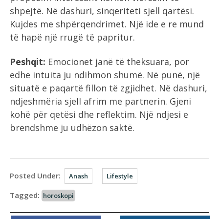
shpejtë. Në dashuri, sinqeriteti sjell qartësi.
Kujdes me shpërqendrimet. Një ide e re mund
të hapë një rrugë të papritur.
Peshqit:
Emocionet janë të theksuara, por
edhe intuita ju ndihmon shumë. Në punë, një
situatë e paqartë fillon të zgjidhet. Në dashuri,
ndjeshmëria sjell afrim me partnerin. Gjeni
kohë për qetësi dhe reflektim. Një ndjesi e
brendshme ju udhëzon saktë.
Posted Under:
Anash
Lifestyle
Tagged:
horoskopi