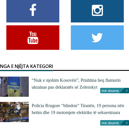
NGA E NJËJTA KATEGORI
“Nuk e njohim Kosovën”, Prishtina heq flamurin
ukrainas pas deklaratës së Zelenskyt
më shumë...
Policia Rrugore “blindon” Tiranën, 19 persona nën
hetim dhe 19 motomjete elektrike të sekuestruara
më shumë...