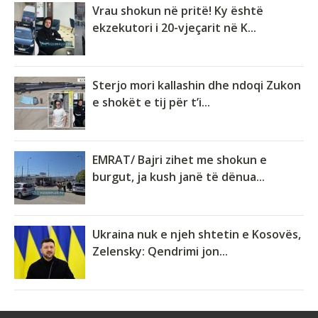
Vrau shokun në pritë! Ky është
ekzekutori i 20-vjeçarit në K...
Sterjo mori kallashin dhe ndoqi Zukon
e shokët e tij për t’i...
EMRAT/ Bajri zihet me shokun e
burgut, ja kush janë të dënua...
Ukraina nuk e njeh shtetin e Kosovës,
Zelensky: Qendrimi jon...