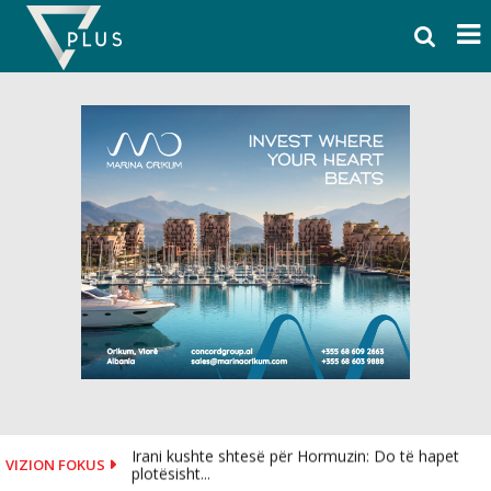
Skip
to
content
Irani kushte shtesë për Hormuzin: Do të hapet
VIZION FOKUS
plotësisht...