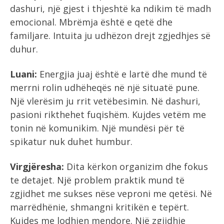
dashuri, një gjest i thjeshtë ka ndikim të madh
emocional. Mbrëmja është e qetë dhe
familjare. Intuita ju udhëzon drejt zgjedhjes së
duhur.
Luani:
Energjia juaj është e lartë dhe mund të
merrni rolin udhëheqës në një situatë pune.
Një vlerësim ju rrit vetëbesimin. Në dashuri,
pasioni rikthehet fuqishëm. Kujdes vetëm me
tonin në komunikim. Një mundësi për të
spikatur nuk duhet humbur.
Virgjëresha:
Dita kërkon organizim dhe fokus
te detajet. Një problem praktik mund të
zgjidhet me sukses nëse veproni me qetësi. Në
marrëdhënie, shmangni kritikën e tepërt.
Kujdes me lodhjen mendore. Një zgjidhje