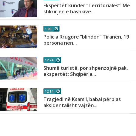
Ekspertët kundër “Territoriales”: Me
shkrirjen e bashkive...
1:00
Policia Rrugore “blindon” Tiranën, 19
persona nën...
12:24
Shumë turistë, por shpenzojnë pak,
ekspertët: Shqipëria...
12:14
Tragjedi në Ksamil, babai përplas
aksidentalisht vajzën...