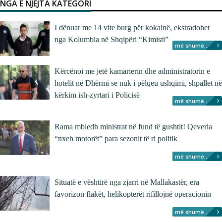
NGA E NJËJTA KATEGORI
I dënuar me 14 vite burg për kokainë, ekstradohet
nga Kolumbia në Shqipëri “Kimisti”
më shumë...
Kërcënoi me jetë kamarierin dhe administratorin e
hotelit në Dhërmi se nuk i pëlqeu ushqimi, shpallet në
kërkim ish-zyrtari i Policisë
më shumë...
Rama mbledh ministrat në fund të gushtit! Qeveria
“nxeh motorët” para sezonit të ri politik
më shumë...
Situatë e vështirë nga zjarri në Mallakastër, era
favorizon flakët, helikopterët rifillojnë operacionin
më shumë...