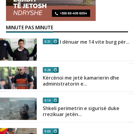
MINUTE PAS MINUTE
I dënuar me 14 vite burg për...
9:31
9:28
Kërcënoi me jetë kamarierin dhe
administratorin e...
9:19
Shkeli perimetrin e sigurisë duke
rrezikuar jetën...
9:05