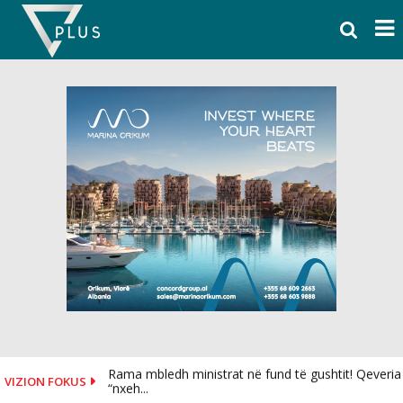
Skip
to
content
Rama mbledh ministrat në fund të gushtit! Qeveria
VIZION FOKUS
“nxeh...