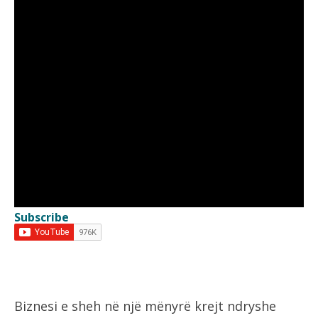
Subscribe
Biznesi e sheh në një mënyrë krejt ndryshe