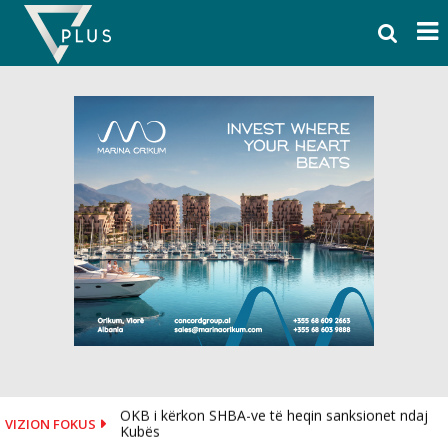
Skip
to
content
OKB i kërkon SHBA-ve të heqin sanksionet ndaj
VIZION FOKUS
Kubës