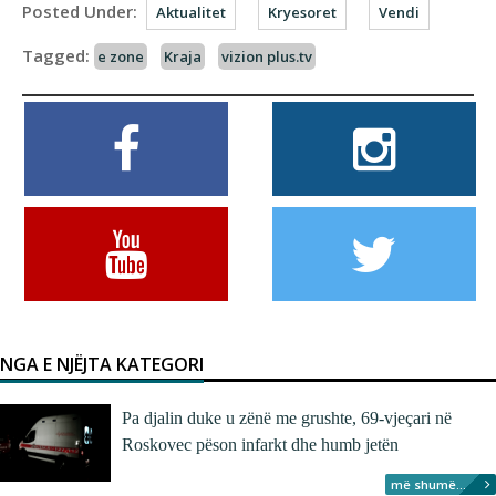
Posted Under:
Aktualitet
Kryesoret
Vendi
Tagged:
e zone
Kraja
vizion plus.tv
NGA E NJËJTA KATEGORI
Pa djalin duke u zënë me grushte, 69-vjeçari në
Roskovec pëson infarkt dhe humb jetën
më shumë...