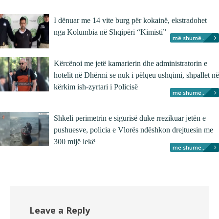
I dënuar me 14 vite burg për kokainë, ekstradohet
nga Kolumbia në Shqipëri “Kimisti”
më shumë...
Kërcënoi me jetë kamarierin dhe administratorin e
hotelit në Dhërmi se nuk i pëlqeu ushqimi, shpallet në
kërkim ish-zyrtari i Policisë
më shumë...
Shkeli perimetrin e sigurisë duke rrezikuar jetën e
pushuesve, policia e Vlorës ndëshkon drejtuesin me
300 mijë lekë
më shumë...
Leave a Reply