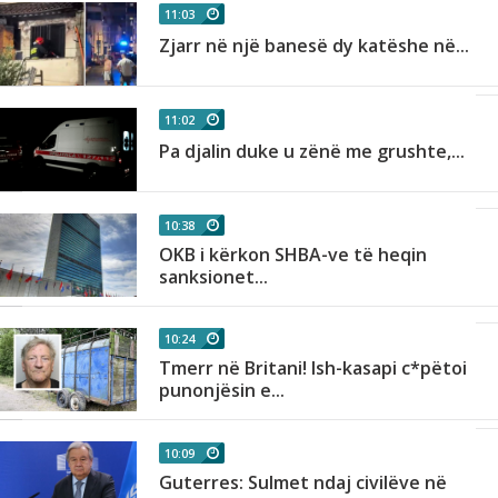
11:03
Zjarr në një banesë dy katëshe në...
11:02
Pa djalin duke u zënë me grushte,...
10:38
OKB i kërkon SHBA-ve të heqin
sanksionet...
10:24
Tmerr në Britani! Ish-kasapi c*pëtoi
punonjësin e...
10:09
Guterres: Sulmet ndaj civilëve në