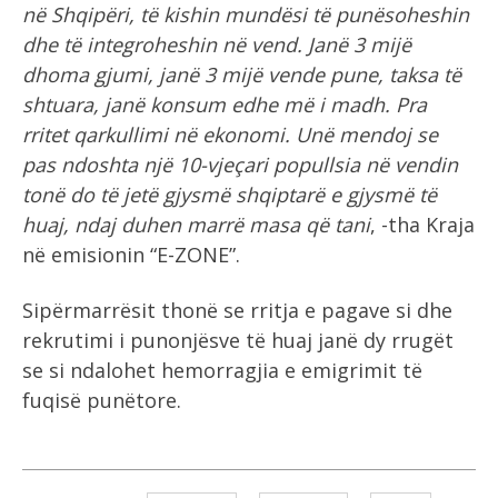
në Shqipëri, të kishin mundësi të punësoheshin
dhe të integroheshin në vend. Janë 3 mijë
dhoma gjumi, janë 3 mijë vende pune, taksa të
shtuara, janë konsum edhe më i madh. Pra
rritet qarkullimi në ekonomi. Unë mendoj se
pas ndoshta një 10-vjeçari popullsia në vendin
tonë do të jetë gjysmë shqiptarë e gjysmë të
huaj, ndaj duhen marrë masa që tani
, -tha Kraja
në emisionin “E-ZONE”.
Sipërmarrësit thonë se rritja e pagave si dhe
rekrutimi i punonjësve të huaj janë dy rrugët
se si ndalohet hemorragjia e emigrimit të
fuqisë punëtore.