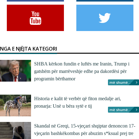
NGA E NJËJTA KATEGORI
SHBA kërkon fundin e luftës me Iranin, Trump i
gatshëm për marrëveshje edhe pa dakordësi për
programin bërthamor
më shumë...
Historia e kalit të verbër që fiton medalje ari,
pronarja: Unë u bëra sytë e tij
më shumë...
Skandal në Greqi, 15-vjeçari shqiptar denoncon 17-
vjeçarin bashkëkombas për abuzim s*ksual prej tre