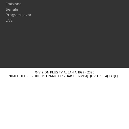
Emisione
Seriale
Programi javor
LIVE
© VIZION PLUS TV ALBANIA 1999 - 2026
NDALOHET RIPRODHIMI I PAAUTORIZUAR I PERMBAJTJES SE KESAJ FAQEJE.