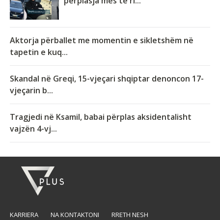
përplasja mes të ri...
Aktorja përballet me momentin e sikletshëm në
tapetin e kuq...
Skandal në Greqi, 15-vjeçari shqiptar denoncon 17-
vjeçarin b...
Tragjedi në Ksamil, babai përplas aksidentalisht
vajzën 4-vj...
KARRIERA
NA KONTAKTONI
RRETH NESH