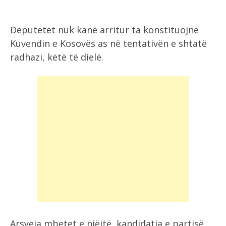
Deputetët nuk kanë arritur ta konstituojnë
Kuvendin e Kosovës as në tentativën e shtatë
radhazi, këtë të dielë.
Arsyeja mbetet e njëjtë, kandidatja e partisë