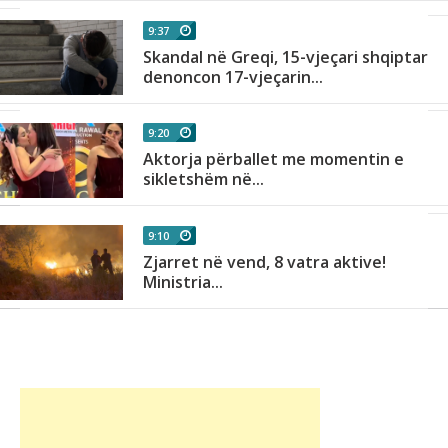
9:37
Skandal në Greqi, 15-vjeçari shqiptar
denoncon 17-vjeçarin...
9:20
Aktorja përballet me momentin e
sikletshëm në...
9:10
Zjarret në vend, 8 vatra aktive!
Ministria...