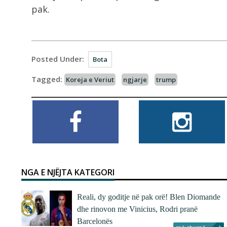
pak.
Posted Under:
Bota
Tagged:
Koreja e Veriut
ngjarje
trump
NGA E NJËJTA KATEGORI
Reali, dy goditje në pak orë! Blen Diomande
dhe rinovon me Vinicius, Rodri pranë
Barcelonës