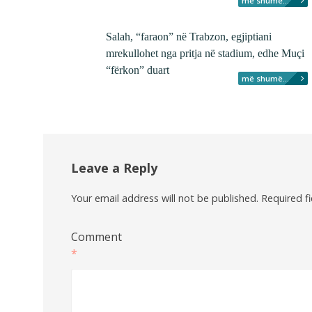
më shumë...
Salah, “faraon” në Trabzon, egjiptiani
mrekullohet nga pritja në stadium, edhe Muçi
“fërkon” duart
më shumë...
Leave a Reply
Your email address will not be published.
Required f
Comment
*