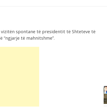
 vizitën spontane të presidentit të Shteteve të
ë “ngjarje të mahnitshme”.
2:25
Hapet një segment i korridorit VIII,
Rama:...