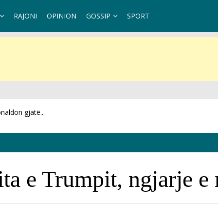
RAJONI
OPINION
GOSSIP
SPORT
ia është...
ita e Trumpit, ngjarje 