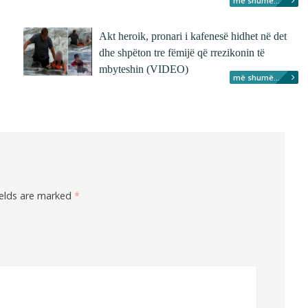
më shumë...
Akt heroik, pronari i kafenesë hidhet në det
dhe shpëton tre fëmijë që rrezikonin të
mbyteshin (VIDEO)
më shumë...
ields are marked
*