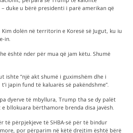
kacionit, përpara se Trump të kalonte
t – duke u bërë presidenti i parë amerikan që
Kim dolën në territorin e Koresë së Jugut, ku iu
-in.
dhe është nder për mua që jam këtu. Shumë
ut ishte “një akt shumë i guximshëm dhe i
 t’i japin fund të kaluarës së pakëndshme”.
pa dyerve të mbyllura, Trump tha se dy palët
at e bllokuara bërthamore brenda disa javësh.
r të përpjekjeve të SHBA-së për të bindur
more, por përparim në këtë drejtim është bërë