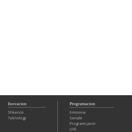
Inovacion
Programacion
Shkencë
Emisione
Teknologji
Seriale
Programi javor
LIVE