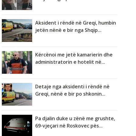
Aksident i rëndë në Greqi, humbin
jetën nënë e bir nga Shqip...
Kërcënoi me jetë kamarierin dhe
administratorin e hotelit në...
Detaje nga aksidenti i rëndë në
Greqi, nënë e bir po shkonin...
Pa djalin duke u zënë me grushte,
69-vjeçari në Roskovec pës...