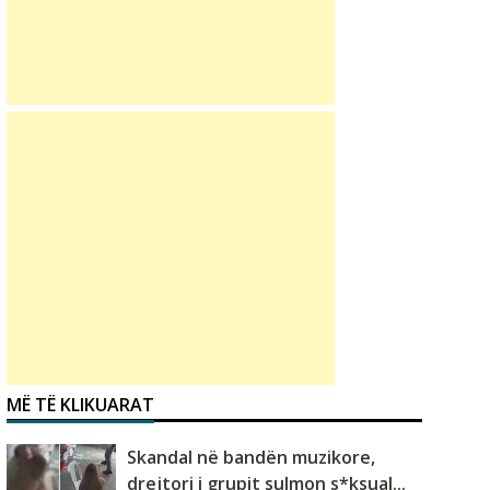
MË TË KLIKUARAT
Skandal në bandën muzikore,
drejtori i grupit sulmon s*ksual...