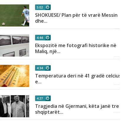
5:02
SHOKUESE/ Plan për të vrarë Messin
dhe...
4:44
Ekspozitë me fotografi historike në
Maliq, një...
4:34
Temperatura deri në 41 gradë celcius,
e...
4:27
Tragjedia në Gjermani, këta janë tre
shqiptarët...