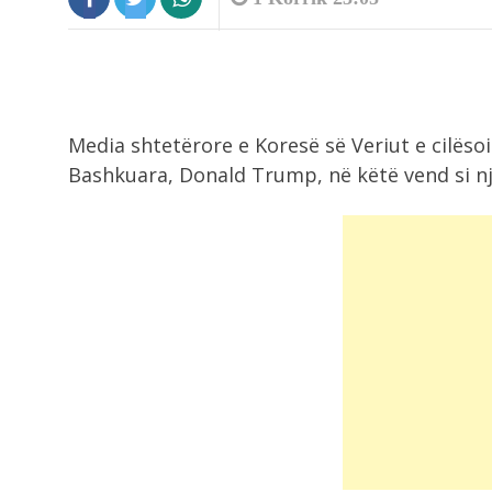
Media shtetërore e Koresë së Veriut e cilësoi
Bashkuara, Donald Trump, në këtë vend si nj
2:52
Reali, dy goditje në pak orë! Blen...