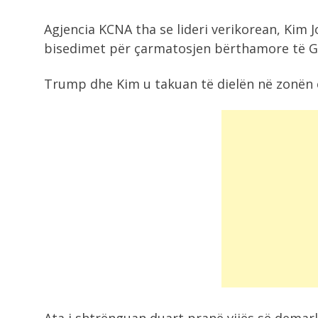
2:45
Agjencia KCNA tha se lideri verikorean, Kim J
Zelensky viziton nesër Serbinë, ta
me Vuçiç...
bisedimet për çarmatosjen bërthamore të Ga
Trump dhe Kim u takuan të dielën në zonën e
2:43
Salah, “faraon” në Trabzon, egjipti
mrekullohet nga...
2:42
Akt heroik, pronari i kafenesë hidh
në...
2:41
Referendume për hartën e bashki
Kume: Vendimi...