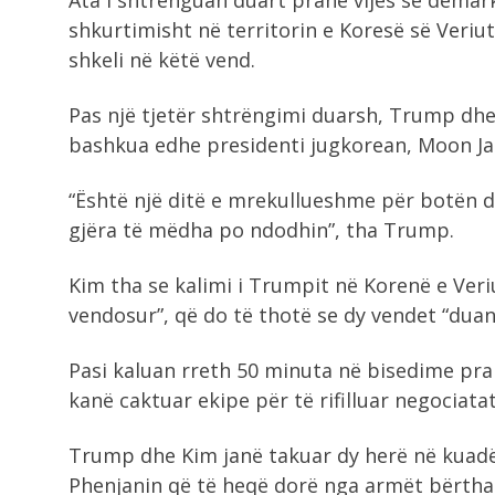
Ata i shtrënguan duart pranë vijës së demar
shkurtimisht në territorin e Koresë së Veriu
shkeli në këtë vend.
Pas një tjetër shtrëngimi duarsh, Trump dhe 
bashkua edhe presidenti jugkorean, Moon Jae
“Është një ditë e mrekullueshme për botën 
gjëra të mëdha po ndodhin”, tha Trump.
Kim tha se kalimi i Trumpit në Korenë e Veri
vendosur”, që do të thotë se dy vendet “duan
Pasi kaluan rreth 50 minuta në bisedime pra
kanë caktuar ekipe për të rifilluar negociat
Trump dhe Kim janë takuar dy herë në kuadë
Phenjanin që të heqë dorë nga armët bërtha