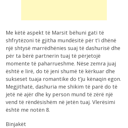
Me këtë aspekt të Marsit bëhuni gati të
shfrytëzoni të gjitha mundësitë për t’i dhënë
një shtysë marrëdhënies suaj të dashurisë dhe
për ta bërë partnerin tuaj të përjetojë
momente të paharrueshme. Nëse zemra juaj
është e lirë, do të jeni shumë të kërkuar dhe
sukseset tuaja romantike do t’ju kënaqin egon.
Megjithatë, dashuria me shikim të parë do të
jetë në ajër dhe ky person mund të zërë një
vend të rëndësishëm në jetën tuaj. Vlerësimi
është me notën 8.
Binjakët