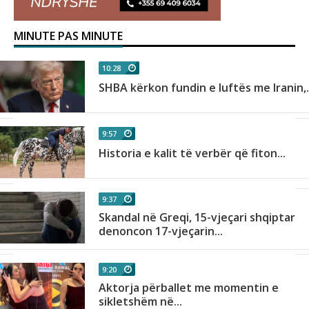
MINUTE PAS MINUTE
10:28
SHBA kërkon fundin e luftës me Iranin,.
9:57
Historia e kalit të verbër që fiton...
9:37
Skandal në Greqi, 15-vjeçari shqiptar
denoncon 17-vjeçarin...
9:20
Aktorja përballet me momentin e
sikletshëm në...