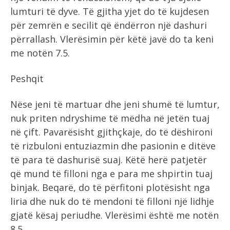
lumturi të dyve. Të gjitha yjet do të kujdesen
për zemrën e secilit që ëndërron një dashuri
përrallash. Vlerësimin për këtë javë do ta keni
me notën 7.5.
Peshqit
Nëse jeni të martuar dhe jeni shumë të lumtur,
nuk priten ndryshime të mëdha në jetën tuaj
në çift. Pavarësisht gjithçkaje, do të dëshironi
të rizbuloni entuziazmin dhe pasionin e ditëve
të para të dashurisë suaj. Këtë herë patjetër
që mund të filloni nga e para me shpirtin tuaj
binjak. Beqarë, do të përfitoni plotësisht nga
liria dhe nuk do të mendoni të filloni një lidhje
gjatë kësaj periudhe. Vlerësimi është me notën
8.5.