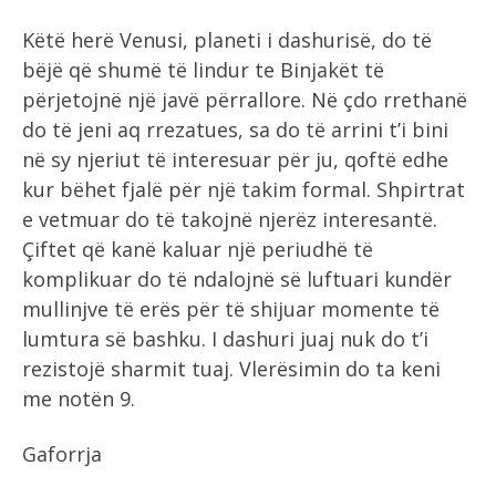
Këtë herë Venusi, planeti i dashurisë, do të
bëjë që shumë të lindur te Binjakët të
përjetojnë një javë përrallore. Në çdo rrethanë
do të jeni aq rrezatues, sa do të arrini t’i bini
në sy njeriut të interesuar për ju, qoftë edhe
kur bëhet fjalë për një takim formal. Shpirtrat
e vetmuar do të takojnë njerëz interesantë.
Çiftet që kanë kaluar një periudhë të
komplikuar do të ndalojnë së luftuari kundër
mullinjve të erës për të shijuar momente të
lumtura së bashku. I dashuri juaj nuk do t’i
rezistojë sharmit tuaj. Vlerësimin do ta keni
me notën 9.
Gaforrja