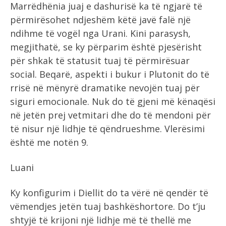
Marrëdhënia juaj e dashurisë ka të ngjarë të
përmirësohet ndjeshëm këtë javë falë një
ndihme të vogël nga Urani. Kini parasysh,
megjithatë, se ky përparim është pjesërisht
për shkak të statusit tuaj të përmirësuar
social. Beqarë, aspekti i bukur i Plutonit do të
rrisë në mënyrë dramatike nevojën tuaj për
siguri emocionale. Nuk do të gjeni më kënaqësi
në jetën prej vetmitari dhe do të mendoni për
të nisur një lidhje të qëndrueshme. Vlerësimi
është me notën 9.
Luani
Ky konfigurim i Diellit do ta vërë në qendër të
vëmendjes jetën tuaj bashkëshortore. Do t’ju
shtyjë të krijoni një lidhje më të thellë me