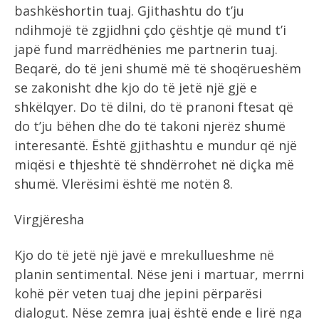
bashkëshortin tuaj. Gjithashtu do t’ju
ndihmojë të zgjidhni çdo çështje që mund t’i
japë fund marrëdhënies me partnerin tuaj.
Beqarë, do të jeni shumë më të shoqërueshëm
se zakonisht dhe kjo do të jetë një gjë e
shkëlqyer. Do të dilni, do të pranoni ftesat që
do t’ju bëhen dhe do të takoni njerëz shumë
interesantë. Është gjithashtu e mundur që një
miqësi e thjeshtë të shndërrohet në diçka më
shumë. Vlerësimi është me notën 8.
Virgjëresha
Kjo do të jetë një javë e mrekullueshme në
planin sentimental. Nëse jeni i martuar, merrni
kohë për veten tuaj dhe jepini përparësi
dialogut. Nëse zemra juaj është ende e lirë nga