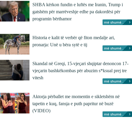
SHBA kërkon fundin e luftës me Iranin, Trump i
gatshëm për marrëveshje edhe pa dakordësi për
programin bërthamor
më shumë...
Historia e kalit të verbër që fiton medalje ari,
pronarja: Unë u bëra sytë e tij
më shumë...
Skandal në Greqi, 15-vjeçari shqiptar denoncon 17-
vjeçarin bashkëkombas për abuzim s*ksual prej tre
vitesh
më shumë...
Aktorja përballet me momentin e sikletshëm në
tapetin e kuq, fansja e puth papritur në buzë
(VIDEO)
më shumë...