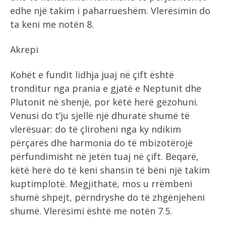
edhe një takim i paharrueshëm. Vlerësimin do
ta keni me notën 8.
Akrepi
Kohët e fundit lidhja juaj në çift është
tronditur nga prania e gjatë e Neptunit dhe
Plutonit në shenjë, por këtë herë gëzohuni.
Venusi do t’ju sjellë një dhuratë shumë të
vlerësuar: do të çliroheni nga ky ndikim
përçarës dhe harmonia do të mbizotërojë
përfundimisht në jetën tuaj në çift. Beqarë,
këtë herë do të keni shansin të bëni një takim
kuptimplotë. Megjithatë, mos u rrëmbeni
shumë shpejt, përndryshe do të zhgënjeheni
shumë. Vlerësimi është me notën 7.5.