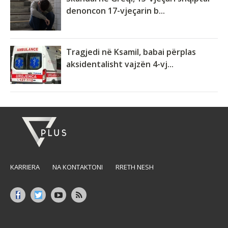
denoncon 17-vjeçarin b...
Tragjedi në Ksamil, babai përplas
aksidentalisht vajzën 4-vj...
KARRIERA
NA KONTAKTONI
RRETH NESH