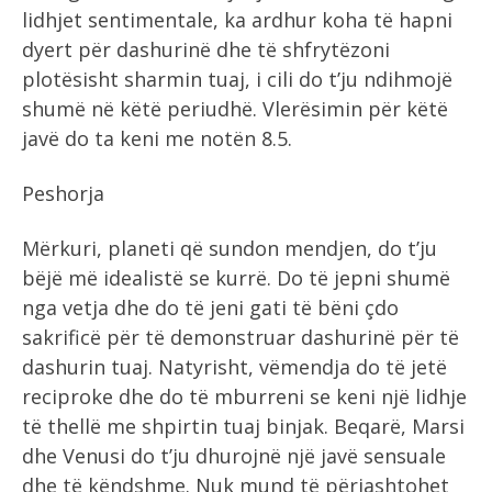
lidhjet sentimentale, ka ardhur koha të hapni
dyert për dashurinë dhe të shfrytëzoni
plotësisht sharmin tuaj, i cili do t’ju ndihmojë
shumë në këtë periudhë. Vlerësimin për këtë
javë do ta keni me notën 8.5.
Peshorja
Mërkuri, planeti që sundon mendjen, do t’ju
bëjë më idealistë se kurrë. Do të jepni shumë
nga vetja dhe do të jeni gati të bëni çdo
sakrificë për të demonstruar dashurinë për të
dashurin tuaj. Natyrisht, vëmendja do të jetë
reciproke dhe do të mburreni se keni një lidhje
të thellë me shpirtin tuaj binjak. Beqarë, Marsi
dhe Venusi do t’ju dhurojnë një javë sensuale
dhe të këndshme. Nuk mund të përjashtohet