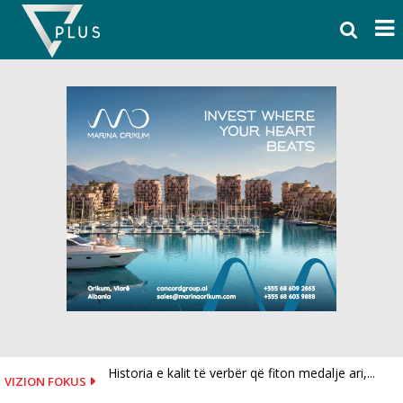
Skip
to
content
Historia e kalit të verbër që fiton medalje ari,...
VIZION FOKUS