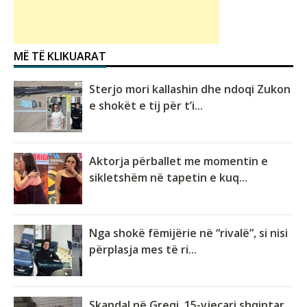
MË TË KLIKUARAT
Sterjo mori kallashin dhe ndoqi Zukon
e shokët e tij për t’i...
Aktorja përballet me momentin e
sikletshëm në tapetin e kuq...
Nga shokë fëmijërie në “rivalë”, si nisi
përplasja mes të ri...
Skandal në Greqi, 15-vjeçari shqiptar