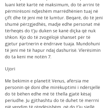
luani këtë kartë në maksimum, do të arrini të
përmirësoni ndjeshëm marrëdhënien tuaj në
çift dhe të jeni më të lumtur. Beqarë, do të jeni
shumë përzgjedhës, madje edhe personat më
tërheqës do t’ju duken se kanë diçka që nuk
shkon. Kjo do të zvogëlojë shanset për të
gjetur partnerin e ëndrrave tuaja. Mundohuni
të jeni më të hapur ndaj dashurisë. Vlerësimin
do ta keni me notën 7.
Ujori
Me bekimin e planetit Venus, afërsia me
personin që doni dhe mirëkuptimi i ndërsjellë
do të bëhen edhe më të thella gjatë kësaj
periudhe. Ju gjithashtu do të duhet të merrni
një vendim të rëndësishëm, që do t’ju sjellë