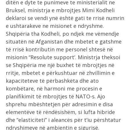
ditën e dyte te punimeve te ministerialit ne
Bruksel, ministrja e mbrojtjes Mimi Kodheli
deklaroi se vendi ynë është gati te rrisë numrin
e ushtarakeve ne misionet e ndryshme.
Shqipëria tha Kodheli, po ndjek me vëmendje
situatën në Afganistan dhe mbetet e gatshme
të rrisë kontributin me personel shtesë në
misionin “Resolute support’. Ministrja theksoi
se Shqipëria me një buxhet të mbrojtjes në
rritje, mbetet e përkushtuar në zhvillimin e
kapaciteteve të përbashkëta dhe ato
kombëtare, në harmoni me procesin e
planifikimit të mbrojtjes të NATO-s. Ajo
shprehu mbështetjen për adresimin e disa
elementëve të rëndësishëm, si lufta hibride
dhe “elasticiteti” i aleancës për t’iu përshtatur
ndryshimeve në ambientin e sigurisë.