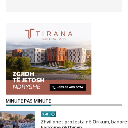
MINUTE PAS MINUTE
9:41
A
Zhvillohet protesta në Orikum, banorë
kërkojnë rikthimin...