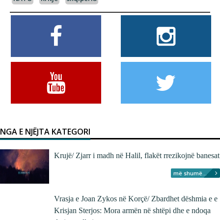
NGA E NJËJTA KATEGORI
Krujë/ Zjarr i madh në Halil, flakët rrezikojnë banesat
më shumë...
Vrasja e Joan Zykos në Korçë/ Zbardhet dëshmia e e
Krisjan Sterjos: Mora armën në shtëpi dhe e ndoqa