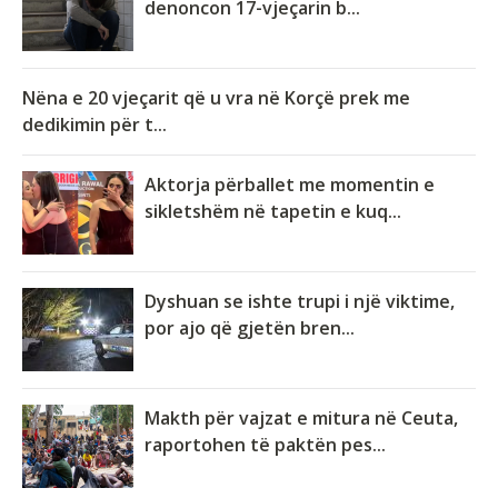
denoncon 17-vjeçarin b...
Nëna e 20 vjeçarit që u vra në Korçë prek me
dedikimin për t...
Aktorja përballet me momentin e
sikletshëm në tapetin e kuq...
Dyshuan se ishte trupi i një viktime,
por ajo që gjetën bren...
Makth për vajzat e mitura në Ceuta,
raportohen të paktën pes...