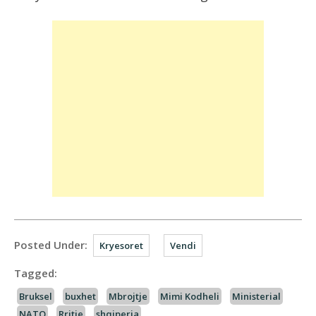
Posted Under:
Kryesoret
Vendi
Tagged:
Bruksel
buxhet
Mbrojtje
Mimi Kodheli
Ministerial
NATO
Rritje
shqiperia