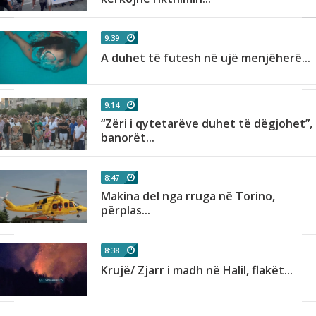
9:39
i!
A duhet të futesh në ujë menjëherë...
9:14
“Zëri i qytetarëve duhet të dëgjohet”,
banorët...
8:47
Makina del nga rruga në Torino,
përplas...
8:38
Krujë/ Zjarr i madh në Halil, flakët...