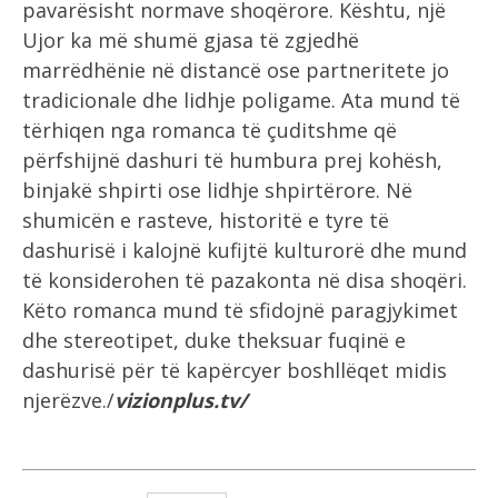
pavarësisht normave shoqërore. Kështu, një
Ujor ka më shumë gjasa të zgjedhë
marrëdhënie në distancë ose partneritete jo
tradicionale dhe lidhje poligame. Ata mund të
tërhiqen nga romanca të çuditshme që
përfshijnë dashuri të humbura prej kohësh,
binjakë shpirti ose lidhje shpirtërore. Në
shumicën e rasteve, historitë e tyre të
dashurisë i kalojnë kufijtë kulturorë dhe mund
të konsiderohen të pazakonta në disa shoqëri.
Këto romanca mund të sfidojnë paragjykimet
dhe stereotipet, duke theksuar fuqinë e
dashurisë për të kapërcyer boshllëqet midis
njerëzve./
vizionplus.tv/