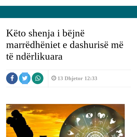
Këto shenja i bëjnë
marrëdhëniet e dashurisë më
të ndërlikuara
13 Dhjetor 12:33