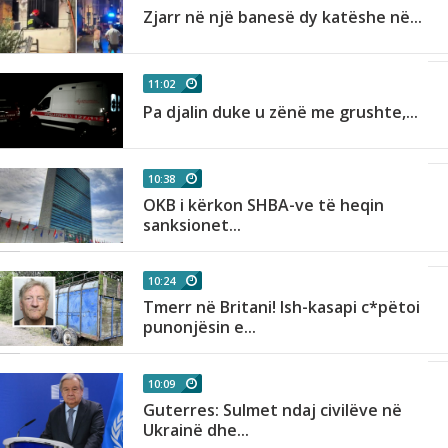
Zjarr në një banesë dy katëshe në...
11:02
Pa djalin duke u zënë me grushte,...
10:38
OKB i kërkon SHBA-ve të heqin
sanksionet...
10:24
Tmerr në Britani! Ish-kasapi c*pëtoi
punonjësin e...
10:09
Guterres: Sulmet ndaj civilëve në
Ukrainë dhe...