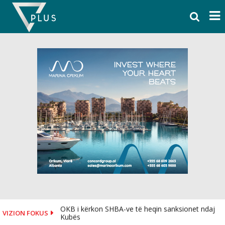
Skip
to
content
OKB i kërkon SHBA-ve të heqin sanksionet ndaj
VIZION FOKUS
Kubës