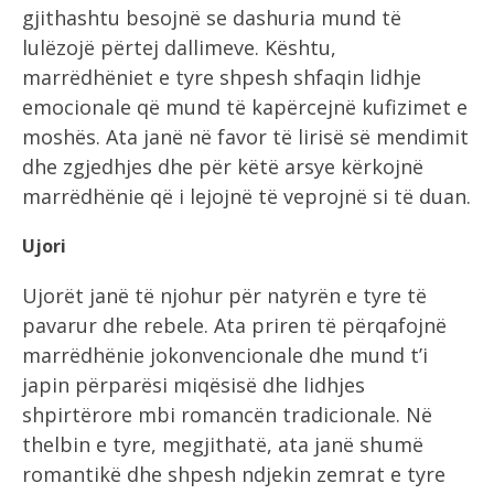
gjithashtu besojnë se dashuria mund të
lulëzojë përtej dallimeve. Kështu,
marrëdhëniet e tyre shpesh shfaqin lidhje
emocionale që mund të kapërcejnë kufizimet e
moshës. Ata janë në favor të lirisë së mendimit
dhe zgjedhjes dhe për këtë arsye kërkojnë
marrëdhënie që i lejojnë të veprojnë si të duan.
Ujori
Ujorët janë të njohur për natyrën e tyre të
pavarur dhe rebele. Ata priren të përqafojnë
marrëdhënie jokonvencionale dhe mund t’i
japin përparësi miqësisë dhe lidhjes
shpirtërore mbi romancën tradicionale. Në
thelbin e tyre, megjithatë, ata janë shumë
romantikë dhe shpesh ndjekin zemrat e tyre