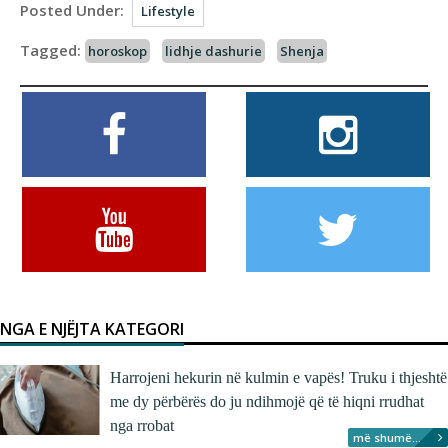
Posted Under:
Lifestyle
Tagged:
horoskop
lidhje dashurie
Shenja
NGA E NJËJTA KATEGORI
Harrojeni hekurin në kulmin e vapës! Truku i thjeshtë
me dy përbërës do ju ndihmojë që të hiqni rrudhat
nga rrobat
më shumë...