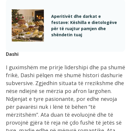
Aperitivët dhe darkat e
festave: Këshilla e dietologëve
për të ruajtur pamjen dhe
shëndetin tuaj
Dashi
I guximshëm me prirje lidershipi dhe pa shumë
frikë, Dashi pëlqen më shumë histori dashurie
subversive. Zgjedhin situata të rrezikshme dhe
nëse ndiejnë se mërzia po afron largohen.
Ndjenjat e tyre pasionante, por edhe nevoja
për pavarësi nuk i lënë të bëhen “të
mërzitshëm”. Ata duan të evoluojnë dhe të
provojnë gjëra të reja në çdo fushë të jetës së
tyre, madje edhe në mënyrë romantike. Ata