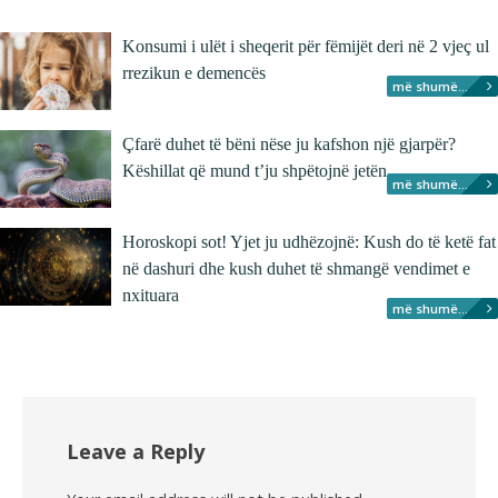
Konsumi i ulët i sheqerit për fëmijët deri në 2 vjeç ul
rrezikun e demencës
më shumë...
Çfarë duhet të bëni nëse ju kafshon një gjarpër?
Këshillat që mund t’ju shpëtojnë jetën
më shumë...
Horoskopi sot! Yjet ju udhëzojnë: Kush do të ketë fat
në dashuri dhe kush duhet të shmangë vendimet e
nxituara
më shumë...
Leave a Reply