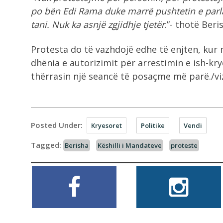
po bën Edi Rama duke marrë pushtetin e parla
tani. Nuk ka asnjë zgjidhje tjetër
.”- thotë Beri
Protesta do të vazhdojë edhe të enjten, kur
dhënia e autorizimit për arrestimin e ish-kry
thërrasin një seancë të posaçme më parë./vi
Posted Under:
Kryesoret
Politike
Vendi
Tagged:
Berisha
Këshilli i Mandateve
proteste