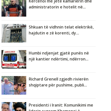
Kërcënoi me jetë kamarierin dhe
administratorin e hotelit në...
Shkuan të vidhnin telat elektrikë,
hajdutin e zë korenti, dy...
Humbi ndjenjat gjatë punës në
një kantier ndërtimi, ndërron...
Richard Grenell zgjedh rivierën
shqiptare për pushime, publi...
Presidenti i Iranit: Komunikimi me