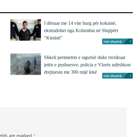
I dënuar me 14 vite burg për kokainë,
ekstradohet nga Kolumbia në Shqipëri
“Kimisti”
më shumë...
Shkeli perimetrin e sigurisë duke rrezikuar
jetën e pushuesve, policia e Vlorës ndëshkon
drejtuesin me 300 mijë lekë
më shumë...
ields are marked
*