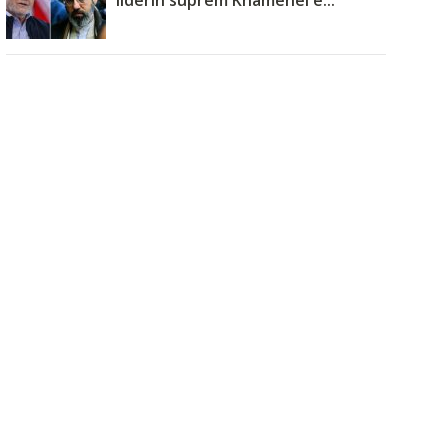
liderin suprem Khamenei ë...