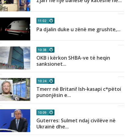
Zjarr në një banesë dy katëshe në...
11:02
Pa djalin duke u zënë me grushte,...
10:38
OKB i kërkon SHBA-ve të heqin
sanksionet...
10:24
Tmerr në Britani! Ish-kasapi c*pëtoi
punonjësin e...
10:09
Guterres: Sulmet ndaj civilëve në
Ukrainë dhe...