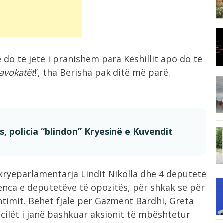
Konsumi i ulët i sheqerit për fëmijët...
8:03
I nxehti ekstrem, Italia zgjat oraret
e...
 do të jetë i pranishëm para Këshillit apo do të
avokatët
!’, tha Berisha pak ditë më parë.
7:42
Ukraina godet rafineri ruse me dronë,
Moska...
, policia “blindon” Kryesinë e Kuvendit
6:58
“E kemi humbur besimin te Infantino”,
UEFA...
 kryeparlamentarja Lindit Nikolla dhe 4 deputetë
enca e deputetëve të opozitës, për shkak se për
6:41
Situatë e vështirë nga zjarri në
htimit. Bëhet fjalë për Gazment Bardhi, Greta
Mallakastër,...
ë cilët i janë bashkuar aksionit të mbështetur