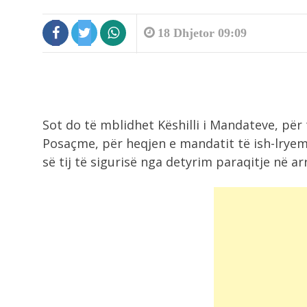
18 Dhjetor 09:09
Sot do të mblidhet Këshilli i Mandateve, për
Posaçme, për heqjen e mandatit të ish-lryem
së tij të sigurisë nga detyrim paraqitje në ar
9:19
Shkeli perimetrin e sigurisë duke