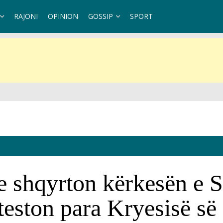
RAJONI
OPINION
GOSSIP
SPORT
ndaj Kubës
e shqyrton kërkesën e 
oteston para Kryesisë s