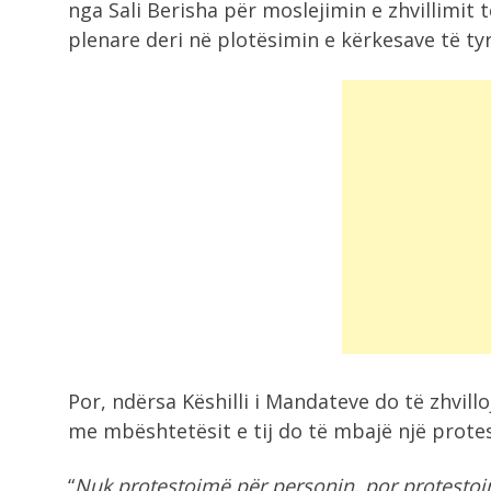
nga Sali Berisha për moslejimin e zhvillimi
plenare deri në plotësimin e kërkesave të ty
Por, ndërsa Këshilli i Mandateve do të zhvill
me mbështetësit e tij do të mbajë një protes
“
Nuk protestojmë për personin, por protestojmë