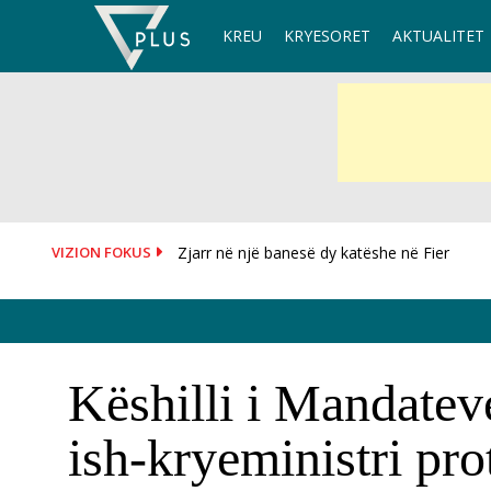
Skip
KREU
KRYESORET
AKTUALITET
to
content
VIZION FOKUS
Zjarr në një banesë dy katëshe në Fier
OKB i kërkon SHBA-ve të heqin sanksionet 
Këshilli i Mandatev
ish-kryeministri pr