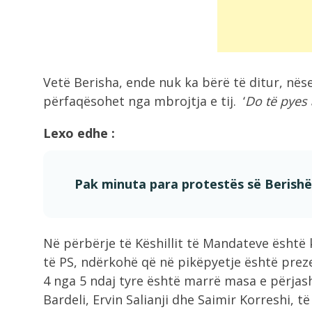
rrezikuar jetën...
9:05
Zelensky viziton Beogradin javën e
Vetë Berisha, ende nuk ka bërë të ditur, nëse
ardhshme, takim...
përfaqësohet nga mbrojtja e tij. ‘
Do të pyes 
9:00
Lexo edhe :
Zjarri në Drenije mbetet aktiv,
zjarrfikësit e...
Pak minuta para protestës së Berishës
8:42
Rama mbledh ministrat në fund të
gushtit!...
Në përbërje të Këshillit të Mandateve është
të PS, ndërkohë që në pikëpyetje është prez
8:21
4 nga 5 ndaj tyre është marrë masa e përjas
Grabitqarët që sfidojnë uraganët,
Bardeli, Ervin Salianji dhe Saimir Korreshi, t
kuriozitete të frikshme...