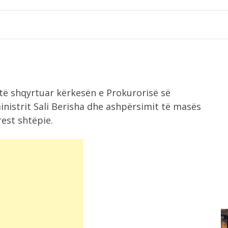
 të shqyrtuar kërkesën e Prokurorisë së
inistrit Sali Berisha dhe ashpërsimit të masës
rest shtëpie.
8:18