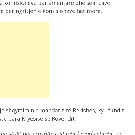
t të komisioneve parlamentare dhe seancave
re për ngritjen e komisioneve hetimore.
ojë shqyrtimin e mandatit të Berishës, ky i fundit
të para Kryesisë së Kuvendit.
 strikt për grushtin e shtetit brenda shtetit që