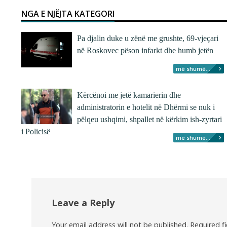
NGA E NJËJTA KATEGORI
Pa djalin duke u zënë me grushte, 69-vjeçari
në Roskovec pëson infarkt dhe humb jetën
më shumë...
Kërcënoi me jetë kamarierin dhe
administratorin e hotelit në Dhërmi se nuk i
pëlqeu ushqimi, shpallet në kërkim ish-zyrtari
i Policisë
më shumë...
Leave a Reply
Your email address will not be published.
Required f