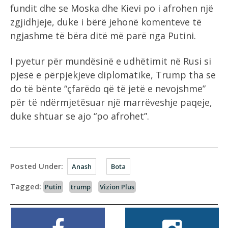
fundit dhe se Moska dhe Kievi po i afrohen një
zgjidhjeje, duke i bërë jehonë komenteve të
ngjashme të bëra ditë më parë nga Putini.
I pyetur për mundësinë e udhëtimit në Rusi si
pjesë e përpjekjeve diplomatike, Trump tha se
do të bënte “çfarëdo që të jetë e nevojshme”
për të ndërmjetësuar një marrëveshje paqeje,
duke shtuar se ajo “po afrohet”.
Posted Under:
Anash
Bota
Tagged:
Putin
trump
Vizion Plus