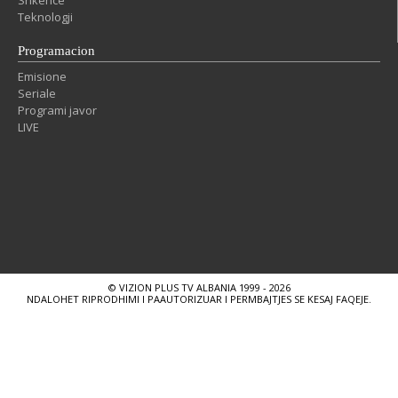
Shkencë
Teknologji
Programacion
Emisione
Seriale
Programi javor
LIVE
© VIZION PLUS TV ALBANIA 1999 - 2026
NDALOHET RIPRODHIMI I PAAUTORIZUAR I PERMBAJTJES SE KESAJ FAQEJE.