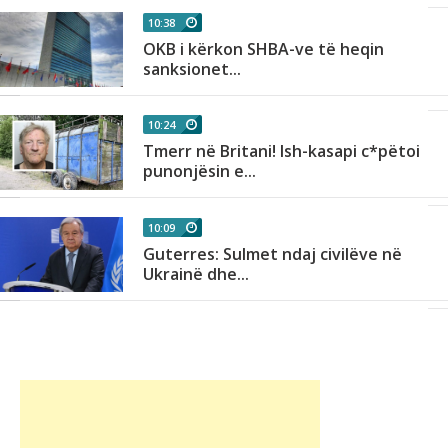
10:38
OKB i kërkon SHBA-ve të heqin
sanksionet...
10:24
Tmerr në Britani! Ish-kasapi c*pëtoi
punonjësin e...
10:09
Guterres: Sulmet ndaj civilëve në
Ukrainë dhe...