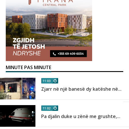
MINUTE PAS MINUTE
11:03
Zjarr në një banesë dy katëshe në...
11:02
Pa djalin duke u zënë me grushte,...