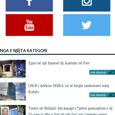
NGA E NJËJTA KATEGORI
Zjarr në një banesë dy katëshe në Fier
më shumë...
OKB i kërkon SHBA-ve të heqin sanksionet ndaj
Kubës
më shumë...
Tmerr në Britani! Ish-kasapi c*pëtoi punonjësin e tij
55-vjeçar dhe e futi në një fuçi me çimento sepse