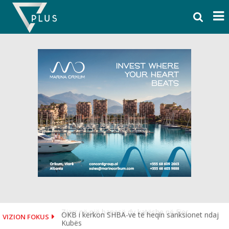
Skip
to
content
OKB i kërkon SHBA-ve të heqin sanksionet ndaj
VIZION FOKUS
Kubës