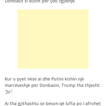
Donbasit si kusht për çdo zgjidhje.
Kur u pyet nëse ai dhe Putini kishin një
marrëveshje për Donbasin, Trump tha thjesht:
“Jo”.
Ai tha gjithashtu se beson që lufta po i afrohet