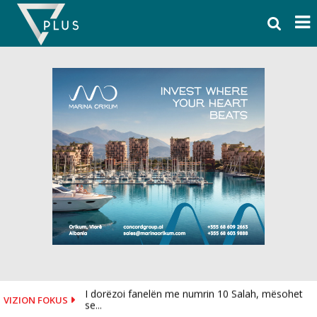
Skip
to
content
I dorëzoi fanelën me numrin 10 Salah, mësohet
VIZION FOKUS
se...