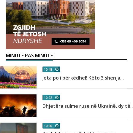
MINUTE PAS MINUTE
10:48
Jeta po i përkëdhel! Këto 3 shenja...
10:22
Dhjetëra sulme ruse në Ukrainë, dy të..
10:06