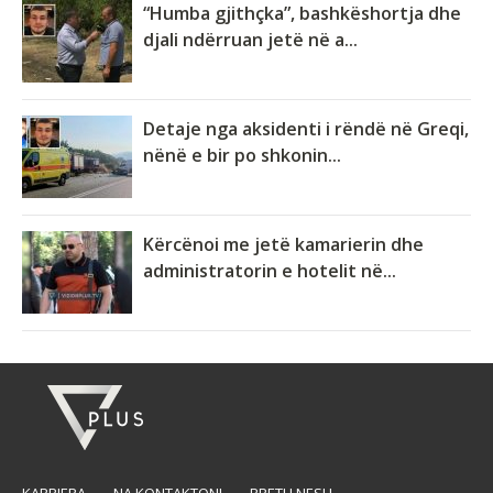
“Humba gjithçka”, bashkëshortja dhe
djali ndërruan jetë në a...
Detaje nga aksidenti i rëndë në Greqi,
nënë e bir po shkonin...
Kërcënoi me jetë kamarierin dhe
administratorin e hotelit në...
KARRIERA
NA KONTAKTONI
RRETH NESH