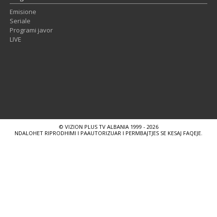
Emisione
Seriale
Programi javor
LIVE
© VIZION PLUS TV ALBANIA 1999 - 2026
NDALOHET RIPRODHIMI I PAAUTORIZUAR I PERMBAJTJES SE KESAJ FAQEJE.