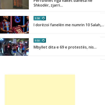
Përfshihet nga flakët banesa në
Shkodër, zjarri...
9:58
I dorëzoi fanelën me numrin 10 Salah,...
9:50
Mbyllet dita e 69 e protestës, nis...