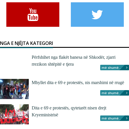
NGA E NJËJTA KATEGORI
Përfshihet nga flakët banesa në Shkodër, zjarri
rrezikon shtëpitë e tjera
më shumë...
Mbyllet dita e 69 e protestës, nis marshimi në rrugë
më shumë...
Dita e 69 e protestës, qytetarët nisen drejt
Kryeministrisë
më shumë...