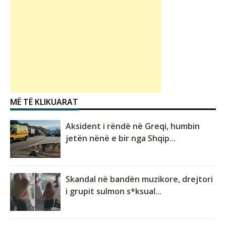
MË TË KLIKUARAT
Aksident i rëndë në Greqi, humbin
jetën nënë e bir nga Shqip...
Skandal në bandën muzikore, drejtori
i grupit sulmon s*ksual...