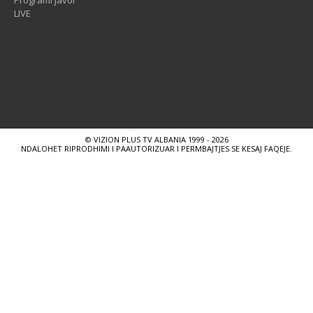
Programi javor
LIVE
© VIZION PLUS TV ALBANIA 1999 - 2026
NDALOHET RIPRODHIMI I PAAUTORIZUAR I PERMBAJTJES SE KESAJ FAQEJE.