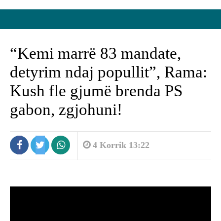
“Kemi marrë 83 mandate,
detyrim ndaj popullit”, Rama:
Kush fle gjumë brenda PS
gabon, zgjohuni!
4 Korrik 13:22