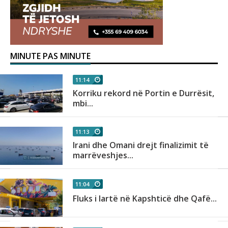
MINUTE PAS MINUTE
11:14
Korriku rekord në Portin e Durrësit,
mbi...
11:13
Irani dhe Omani drejt finalizimit të
marrëveshjes...
11:04
Fluks i lartë në Kapshticë dhe Qafë...