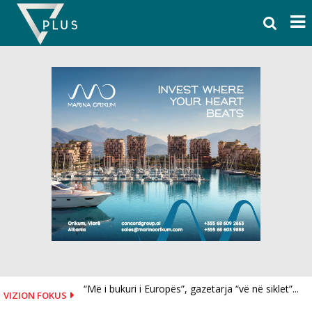
Skip
to
content
“Më i bukuri i Europës”, gazetarja “vë në siklet”...
VIZION FOKUS