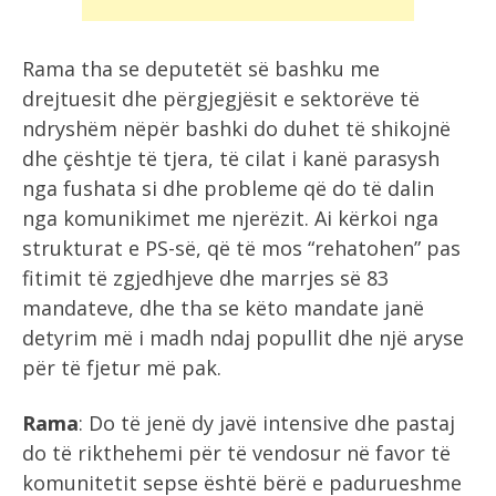
Rama tha se deputetët së bashku me
drejtuesit dhe përgjegjësit e sektorëve të
ndryshëm nëpër bashki do duhet të shikojnë
dhe çështje të tjera, të cilat i kanë parasysh
nga fushata si dhe probleme që do të dalin
nga komunikimet me njerëzit. Ai kërkoi nga
strukturat e PS-së, që të mos “rehatohen” pas
fitimit të zgjedhjeve dhe marrjes së 83
mandateve, dhe tha se këto mandate janë
detyrim më i madh ndaj popullit dhe një aryse
për të fjetur më pak.
Rama
: Do të jenë dy javë intensive dhe pastaj
do të rikthehemi për të vendosur në favor të
komunitetit sepse është bërë e padurueshme