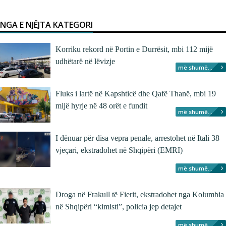
NGA E NJËJTA KATEGORI
Korriku rekord në Portin e Durrësit, mbi 112 mijë
udhëtarë në lëvizje
më shumë...
Fluks i lartë në Kapshticë dhe Qafë Thanë, mbi 19
mijë hyrje në 48 orët e fundit
më shumë...
I dënuar për disa vepra penale, arrestohet në Itali 38
vjeçari, ekstradohet në Shqipëri (EMRI)
më shumë...
Droga në Frakull të Fierit, ekstradohet nga Kolumbia
në Shqipëri “kimisti”, policia jep detajet
më shumë...