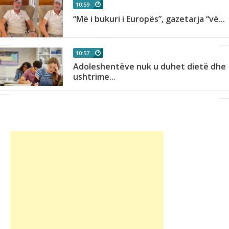
10:59
“Më i bukuri i Europës”, gazetarja “vë...
10:57
Adoleshentëve nuk u duhet dietë dhe
ushtrime...