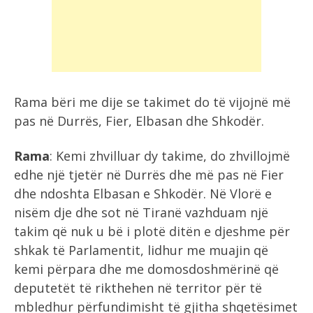
Rama bëri me dije se takimet do të vijojnë më
pas në Durrës, Fier, Elbasan dhe Shkodër.
Rama
: Kemi zhvilluar dy takime, do zhvillojmë
edhe një tjetër në Durrës dhe më pas në Fier
dhe ndoshta Elbasan e Shkodër. Në Vlorë e
nisëm dje dhe sot në Tiranë vazhduam një
takim që nuk u bë i plotë ditën e djeshme për
shkak të Parlamentit, lidhur me muajin që
kemi përpara dhe me domosdoshmërinë që
deputetët të rikthehen në territor për të
mbledhur përfundimisht të gjitha shqetësimet