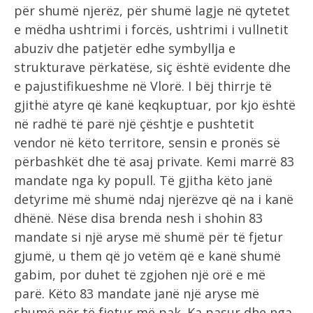
për shumë njerëz, për shumë lagje në qytetet
e mëdha ushtrimi i forcës, ushtrimi i vullnetit
abuziv dhe patjetër edhe symbyllja e
strukturave përkatëse, siç është evidente dhe
e pajustifikueshme në Vlorë. I bëj thirrje të
gjithë atyre që kanë keqkuptuar, por kjo është
në radhë të parë një çështje e pushtetit
vendor në këto territore, sensin e pronës së
përbashkët dhe të asaj private. Kemi marrë 83
mandate nga ky popull. Të gjitha këto janë
detyrime më shumë ndaj njerëzve që na i kanë
dhënë. Nëse disa brenda nesh i shohin 83
mandate si një aryse më shumë për të fjetur
gjumë, u them që jo vetëm që e kanë shumë
gabim, por duhet të zgjohen një orë e më
parë. Këto 83 mandate janë një aryse më
shumë për të fjetur më pak. Ka pasur dhe nga